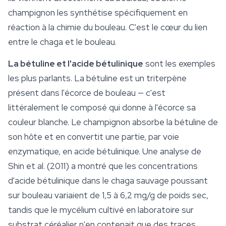
champignon les synthétise spécifiquement en
réaction à la chimie du bouleau. C'est le cœur du lien
entre le chaga et le bouleau.
La bétuline et l'acide bétulinique
sont les exemples
les plus parlants. La bétuline est un triterpène
présent dans l'écorce de bouleau — c'est
littéralement le composé qui donne à l'écorce sa
couleur blanche. Le champignon absorbe la bétuline de
son hôte et en convertit une partie, par voie
enzymatique, en acide bétulinique. Une analyse de
Shin et al. (2011) a montré que les concentrations
d'acide bétulinique dans le chaga sauvage poussant
sur bouleau variaient de 1,5 à 6,2 mg/g de poids sec,
tandis que le
mycélium
cultivé en laboratoire sur
substrat céréalier n'en contenait que des traces,