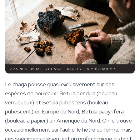
AZARIUS · WHAT IS CHAGA, EXACTLY — A MUSHROOM?
Le chaga pousse quasi exclusivement sur des
espèces de bouleaux :
Betula pendula
(bouleau
verruqueux) et
Betula pubescens
(bouleau
pubescent) en Europe du Nord,
Betula papyrifera
(bouleau à papier) en Amérique du Nord. On le trouve
occasionnellement sur l'aulne, le hêtre ou l'orme, mais
ces spécimens présentent un profil chimique distinct