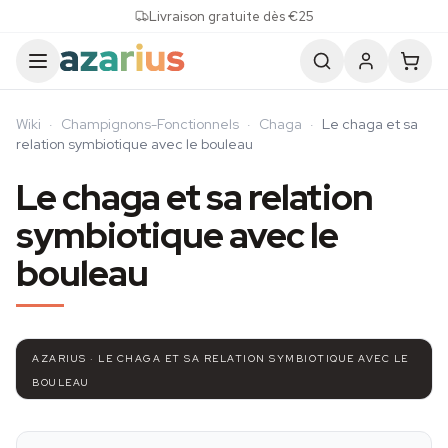
Skip to content
Livraison gratuite dès €25
Wiki
·
Champignons-Fonctionnels
·
Chaga
·
Le chaga et sa
relation symbiotique avec le bouleau
Le chaga et sa relation
symbiotique avec le
bouleau
AZARIUS · LE CHAGA ET SA RELATION SYMBIOTIQUE AVEC LE
BOULEAU