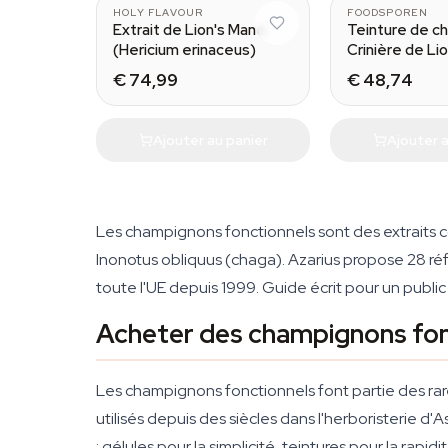
HOLY FLAVOUR
FOODSPOREN
Extrait de Lion's Mane
Teinture de c
(Hericium erinaceus)
Crinière de Li
€ 74,99
€ 48,74
Ajouter au panier
Ajouter a
Les champignons fonctionnels sont des extraits 
Inonotus obliquus
(chaga). Azarius propose 28 ré
toute l'UE depuis 1999. Guide écrit pour un public
Acheter des champignons fonc
Les champignons fonctionnels font partie des rare
utilisés depuis des siècles dans l'herboristerie d
: gélules pour la simplicité, teintures pour la rapid