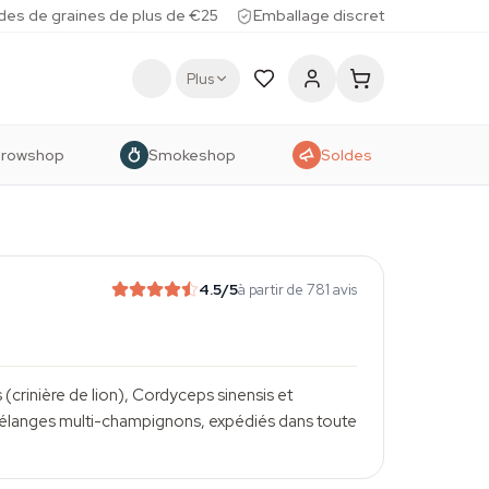
des de graines de plus de €25
Emballage discret
Plus
rowshop
Smokeshop
Soldes
4.5
/5
à partir de 781 avis
s
(crinière de lion),
Cordyceps
sinensis
et
 mélanges multi-champignons, expédiés dans toute