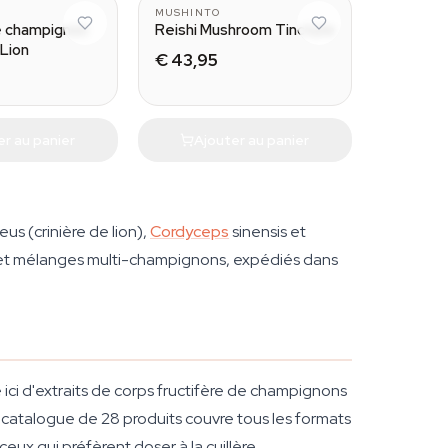
MUSHINTO
e champignon
Reishi Mushroom Tincture
 Lion
€ 43,95
er au panier
Ajouter au panier
ceus
(crinière de lion),
Cordyceps
sinensis
et
s et mélanges multi-champignons, expédiés dans
ici d'extraits de corps fructifère de champignons
re catalogue de 28 produits couvre tous les formats
 ceux qui préfèrent doser à la cuillère.