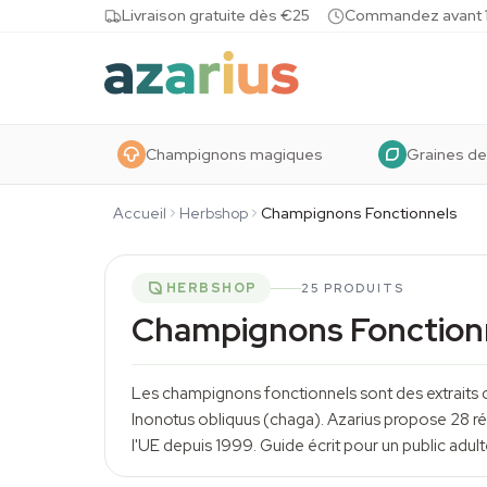
Skip to content
Livraison gratuite dès €25
Commandez avant 10
Champignons magiques
Graines de
Accueil
Herbshop
Champignons Fonctionnels
HERBSHOP
25 PRODUITS
Champignons Fonction
Les champignons fonctionnels sont des extraits 
Inonotus obliquus
(chaga). Azarius propose 28 ré
l'UE depuis 1999. Guide écrit pour un public adult