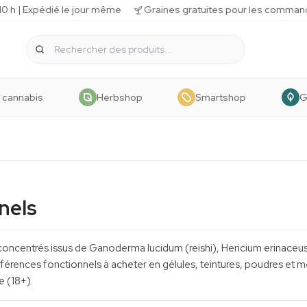
 h | Expédié le jour même
Graines gratuites pour les comman
 cannabis
Herbshop
Smartshop
G
nels
concentrés issus de
Ganoderma lucidum
(reishi),
Hericium erinaceu
férences fonctionnels à acheter en gélules, teintures, poudres et
e (18+).