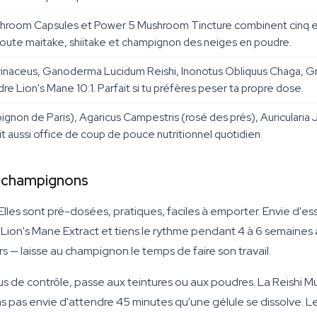
room Capsules et Power 5 Mushroom Tincture combinent cinq espèc
joute maitake, shiitake et champignon des neiges en poudre.
rinaceus, Ganoderma Lucidum Reishi, Inonotus Obliquus Chaga, Gri
e Lion's Mane 10:1. Parfait si tu préfères peser ta propre dose.
gnon de Paris), Agaricus Campestris (rosé des prés), Auricularia
 aussi office de coup de pouce nutritionnel quotidien.
 champignons
s sont pré-dosées, pratiques, faciles à emporter. Envie d'essay
 Lion's Mane Extract et tiens le rythme pendant 4 à 6 semaines 
 — laisse au champignon le temps de faire son travail.
 plus de contrôle, passe aux teintures ou aux poudres. La Reishi
n'as pas envie d'attendre 45 minutes qu'une gélule se dissolve