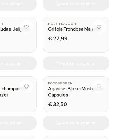
er au panier
Ajouter au panier
UR
HOLY FLAVOUR
Judae Jelly Ear
Grifola Frondosa Maitake
€ 27,99
er au panier
Ajouter au panier
30 ml
N
FOODSPOREN
e champignon
Agaricus Blazei Mushroom
azei
Capsules
€ 32,50
er au panier
Ajouter au panier
30ml