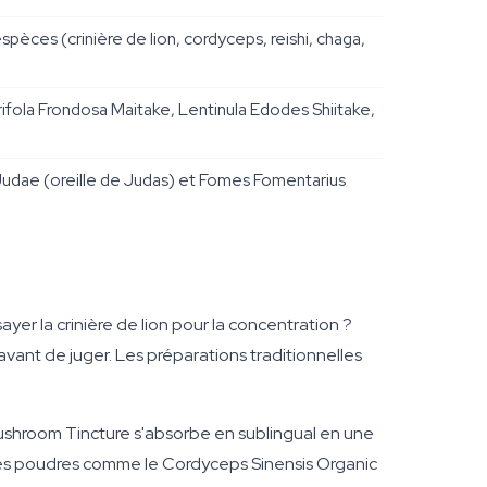
es (crinière de lion, cordyceps, reishi, chaga,
fola Frondosa Maitake, Lentinula Edodes Shiitake,
 Judae (oreille de Judas) et Fomes Fomentarius
er la crinière de lion pour la concentration ?
avant de juger. Les préparations traditionnelles
 Mushroom Tincture s'absorbe en sublingual en une
. Les poudres comme le Cordyceps Sinensis Organic