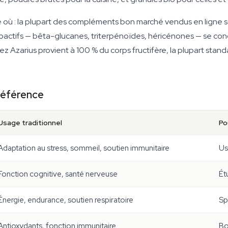
 où : la plupart des compléments bon marché vendus en ligne s
bioactifs — bêta-glucanes, triterpénoïdes, héricénones — se conc
z Azarius provient à 100 % du corps fructifère, la plupart stan
référence
Usage traditionnel
Po
Adaptation au stress, sommeil, soutien immunitaire
Us
Fonction cognitive, santé nerveuse
Ét
Énergie, endurance, soutien respiratoire
Sp
Antioxydants, fonction immunitaire
Bo