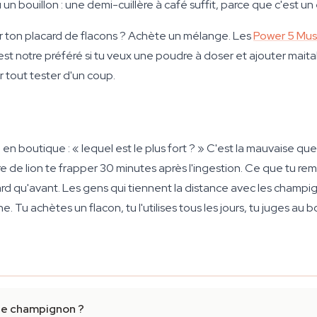
un bouillon : une demi-cuillère à café suffit, parce que c'est un 
 ton placard de flacons ? Achète un mélange. Les
Power 5 Mu
 notre préféré si tu veux une poudre à doser et ajouter maitake
 tout tester d'un coup.
outique : « lequel est le plus fort ? » C'est la mauvaise quest
e de lion te frapper 30 minutes après l'ingestion. Ce que tu rema
ard qu'avant. Les gens qui tiennent la distance avec les champig
u achètes un flacon, tu l'utilises tous les jours, tu juges au b
 de champignon ?