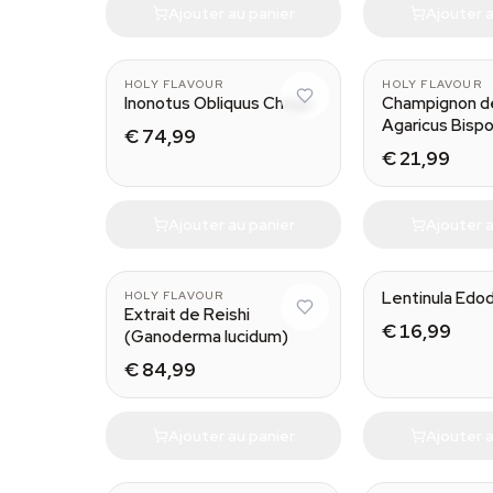
Ajouter au panier
Ajouter a
HOLY FLAVOUR
HOLY FLAVOUR
Inonotus Obliquus Chaga
Champignon de
Agaricus Bisp
€ 74,99
€ 21,99
Ajouter au panier
Ajouter a
Lentinula Edo
HOLY FLAVOUR
Extrait de Reishi
€ 16,99
(Ganoderma lucidum)
€ 84,99
Ajouter au panier
Ajouter a