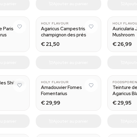
u panier
Ajouter au panier
Ajout
HOLY FLAVOUR
HOLY FLAVO
 Paris
Agaricus Campestris
Auricularia 
orus
champignon des prés
Mushroom
€ 21,50
€ 26,99
u panier
Ajouter au panier
Ajout
des Shiitake
HOLY FLAVOUR
FOODSPORE
Amadouvier Fomes
Teinture d
Fomentarius
Agaricus Bl
€ 29,99
€ 29,95
u panier
Ajouter au panier
Ajout
50 ml
50 ml