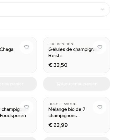
N
FOODSPOREN
 Chaga
Gélules de champignon
Reishi
€ 32,50
er au panier
Ajouter au panier
N
HOLY FLAVOUR
e champignon
Mélange bio de 7
 Foodsporen
champignons
fonctionnels
€ 22,99