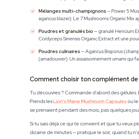
Mélanges multi-champignons
— Power 5 Mush
agaricus blazei). Le 7 Mushrooms Organic Mix a
Poudres et granulés bio
— granulé Hericium E
Cordyceps Sinensis Organic Extract et une poudr
Poudres culinaires
— Agaricus Bisporus (champi
(amadouvier). Un assaisonnement umami qui fait
Comment choisir ton complément de
Tu découvres ? Commande d'abord des gélules. Elle
Prends les
Lion's Mane Mushroom Capsules
ou le
se prenaient pendant des mois, pas quelques jours
Si tu sais déjà ce qui te convient et que tu veux
dizaine de minutes — pratique le soir, quand tu 