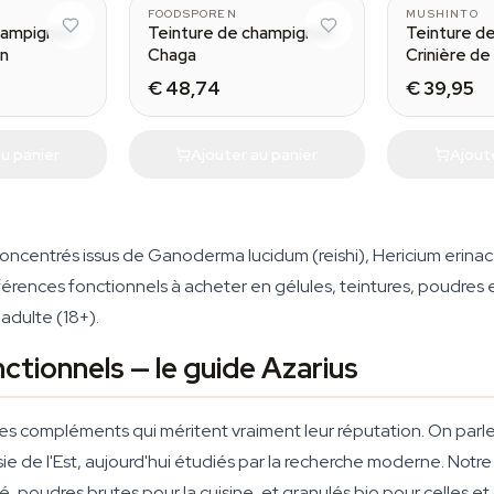
FOODSPOREN
MUSHINTO
hampignon
Teinture de champignon
Teinture d
on
Chaga
Crinière de
€ 48,74
€ 39,95
u panier
Ajouter au panier
Ajout
concentrés issus de
Ganoderma lucidum
(reishi),
Hericium erina
férences fonctionnels à acheter en gélules, teintures, poudre
 adulte (18+).
tionnels — le guide Azarius
s compléments qui méritent vraiment leur réputation. On parle 
'Asie de l'Est, aujourd'hui étudiés par la recherche moderne. Not
ité, poudres brutes pour la cuisine, et granulés bio pour celles et