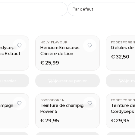
Par défaut
HOLY FLAVOUR
FOODSPORE
rdyceps
Hericium Erinaceus
Gélules de
ic Extract
Crinière de Lion
€ 32,50
€ 25,99
u panier
Ajouter au panier
Ajout
30 ml
FOODSPOREN
FOODSPORE
ampignon
Teinture de champignons
Teinture d
Power 5
Cordyceps
€ 29,95
€ 29,95