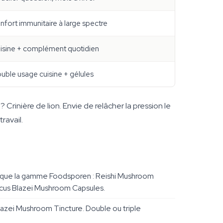
nfort immunitaire à large spectre
isine + complément quotidien
uble usage cuisine + gélules
 Crinière de lion. Envie de relâcher la pression le
ravail.
si que la gamme Foodsporen : Reishi Mushroom
cus Blazei Mushroom Capsules.
zei Mushroom Tincture. Double ou triple