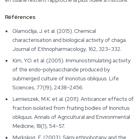
en tisane restent l'approche la plus fidèle à l'histoire.
Références
Glamočlija, J. et al. (2015). Chemical
characterisation and biological activity of chaga.
Journal of Ethnopharmacology
, 162, 323–332.
Kim, Y.O. et al. (2005). Immunostimulating activity
of the endo-polysaccharide produced by
submerged culture of
Inonotus obliquus
.
Life
Sciences
, 77(19), 2438–2456.
Lemieszek, M.K. et al. (2011). Anticancer effects of
fraction isolated from fruiting bodies of
Inonotus
obliquus
.
Annals of Agricultural and Environmental
Medicine
, 18(1), 54–57.
Myrkskog, E. (2003). Sámi ethnobotany and the