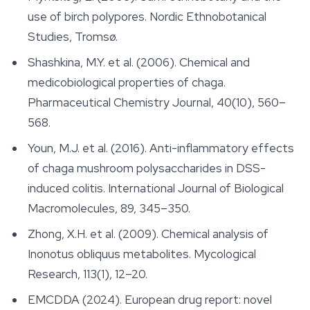
use of birch polypores.
Nordic Ethnobotanical
Studies
, Tromsø.
Shashkina, M.Y. et al. (2006). Chemical and
medicobiological properties of chaga.
Pharmaceutical Chemistry Journal
, 40(10), 560–
568.
Youn, M.J. et al. (2016). Anti-inflammatory effects
of chaga mushroom polysaccharides in DSS-
induced colitis.
International Journal of Biological
Macromolecules
, 89, 345–350.
Zhong, X.H. et al. (2009). Chemical analysis of
Inonotus obliquus
metabolites.
Mycological
Research
, 113(1), 12–20.
EMCDDA (2024). European drug report: novel