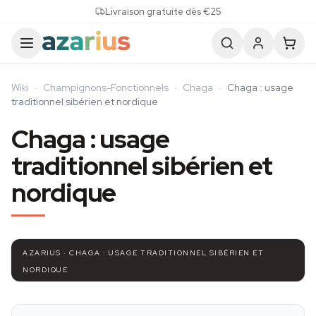
Skip to content
Livraison gratuite dès €25
Wiki
·
Champignons-Fonctionnels
·
Chaga
·
Chaga : usage
traditionnel sibérien et nordique
Chaga : usage
traditionnel sibérien et
nordique
AZARIUS · CHAGA : USAGE TRADITIONNEL SIBÉRIEN ET
NORDIQUE