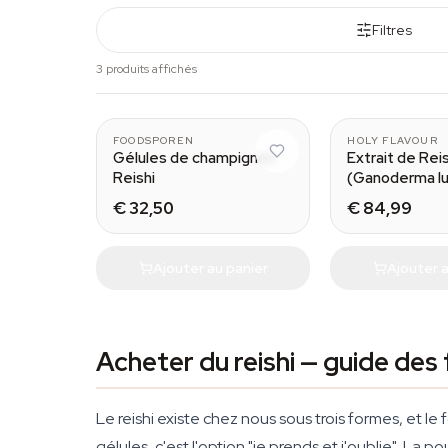
Filtres
3 produits affichés
FOODSPOREN
HOLY FLAVOUR
Gélules de champignon
Extrait de Reis
Reishi
(Ganoderma l
€ 32,50
€ 84,99
Ajouter au panier
Ajouter a
Acheter du reishi — guide des
Le reishi existe chez nous sous trois formes, et 
gélules, c'est l'option "je prends et j'oublie". La