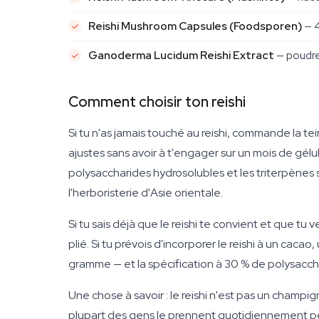
Reishi Mushroom Capsules (Foodsporen)
— 4
Ganoderma Lucidum Reishi Extract
— poudre 
Comment choisir ton reishi
Si tu n'as jamais touché au reishi, commande la t
ajustes sans avoir à t'engager sur un mois de gélul
polysaccharides hydrosolubles et les triterpènes s
l'herboristerie d'Asie orientale.
Si tu sais déjà que le reishi te convient et que tu 
plié. Si tu prévois d'incorporer le reishi à un cac
gramme — et la spécification à 30 % de polysaccha
Une chose à savoir : le reishi n'est pas un champi
plupart des gens le prennent quotidiennement pen