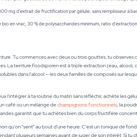
00 mg d'extrait de fructification par gélule, sans remplisseur à ba
bio en vrac, 30 % de polysaccharides minimum, ratio d'extraction 
einture. Tu commences avec deux ou trois gouttes, tu observes c
es. La teinture Foodsporen est à triple extraction (eau, alcool, c
olubles dans l'alcool — les deux familles de composés sur lesque
veux l'intégrer à ta routine du matin sans réfléchir, achète les gé
ao, un café ou un mélange de
champignons fonctionnels
, la poud
rides garantit que tu achètes bien du corps fructifère concent
gnon qu'on "sent" au bout d'une heure. C'est un tonique de fond, 
dant plusieurs semaines avant de juger de son intérêt. Si tu c