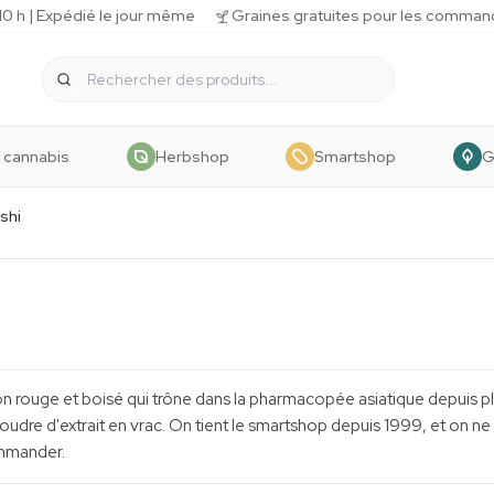
 h | Expédié le jour même
Graines gratuites pour les comman
 cannabis
Herbshop
Smartshop
G
shi
n rouge et boisé qui trône dans la pharmacopée asiatique depuis pl
u poudre d'extrait en vrac. On tient le smartshop depuis 1999, et on n
ommander.