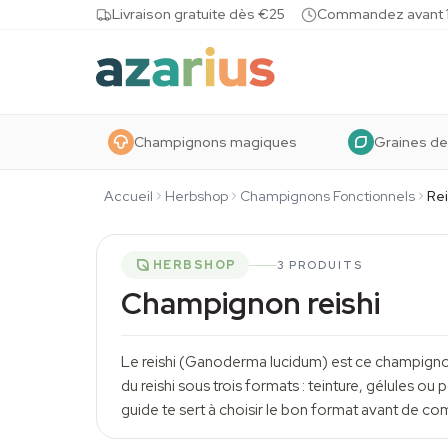
Skip to content
Livraison gratuite dès €25
Commandez avant 10
Champignons magiques
Graines de
Accueil
Herbshop
Champignons Fonctionnels
Rei
HERBSHOP
3 PRODUITS
Champignon reishi
Le reishi (
Ganoderma lucidum
) est ce champigno
du reishi sous trois formats : teinture, gélules o
guide te sert à choisir le bon format avant de c