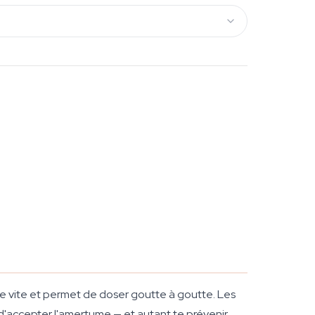
rbe vite et permet de doser goutte à goutte. Les
on d'accepter l'amertume — et autant te prévenir