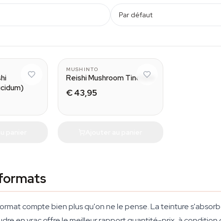
Par défaut
MUSHINTO
hi
Reishi Mushroom Tincture
ucidum)
€ 43,95
u panier
Ajouter au panier
 formats
le format compte bien plus qu'on ne le pense. La teinture s'abso
 poudre en vrac offre le meilleur rapport quantité-prix, à conditi