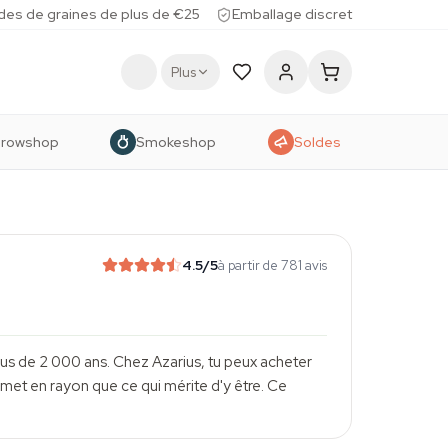
des de graines de plus de €25
Emballage discret
Plus
rowshop
Smokeshop
Soldes
4.5
/5
à partir de 781 avis
us de 2 000 ans. Chez Azarius, tu peux acheter
e met en rayon que ce qui mérite d'y être. Ce