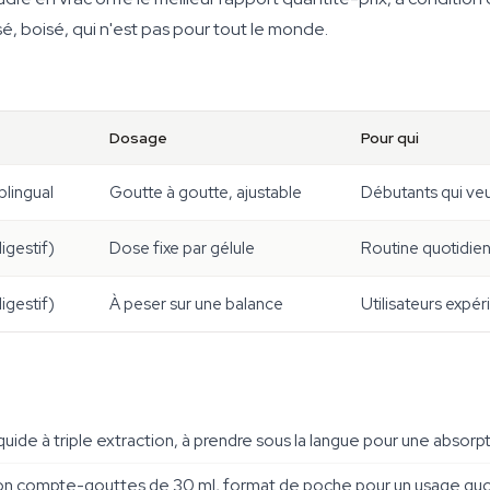
sé, boisé, qui n'est pas pour tout le monde.
Dosage
Pour qui
blingual
Goutte à goutte, ajustable
Débutants qui ve
igestif)
Dose fixe par gélule
Routine quotidie
igestif)
À peser sur une balance
Utilisateurs expé
quide à triple extraction, à prendre sous la langue pour une absorpt
on compte-gouttes de 30 ml, format de poche pour un usage quo