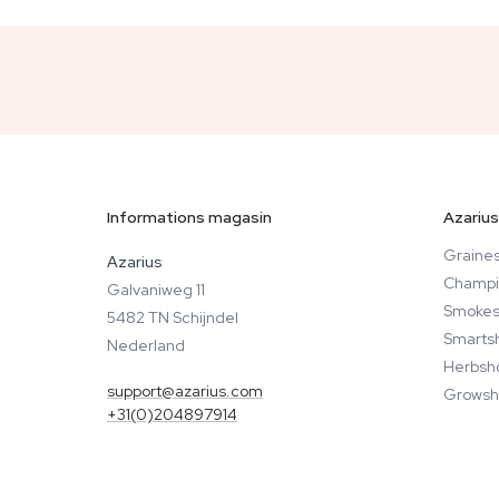
Informations magasin
Azarius
Graines
Azarius
Champi
Galvaniweg 11
Smokes
5482 TN Schijndel
Smarts
Nederland
Herbsh
support@azarius.com
Growsh
+31(0)204897914