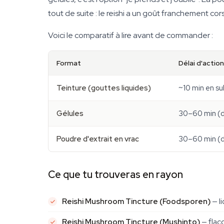
tout de suite : le reishi a un goût franchement cor
Voici le comparatif à lire avant de commander :
Format
Délai d'action
Teinture (gouttes liquides)
~10 min en su
Gélules
30–60 min (d
Poudre d'extrait en vrac
30–60 min (d
Ce que tu trouveras en rayon
Reishi Mushroom Tincture (Foodsporen)
— li
Reishi Mushroom Tincture (Mushinto)
— flac