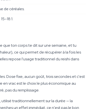
se de céréales.
15–18:1.
e que ton corps te dit sur une semaine, et tu
haleur), ce qui permet de récupérer à la fois les
lles repose l'usage traditionnel du reishi dans
lules. Dose fixe, aucun goût, trois secondes et c'est
re en vrac est le choix le plus économique au
ré, pas du remplissage.
utilisé traditionnellement sur la durée — la
herches un effet immédiat, ce n'est pas le bon