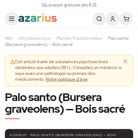
Skip to content
Livraison gratuite dès €25
Wiki
·
Ethnobotanique
·
Plantes Traditionnelles
·
Palo santo
(Bursera graveolens) — Bois sacré
Cet article traite de substances psychoactives
destinées aux adultes (18+). Consultez un médecin si
vous avez une pathologie ou prenez des
médicaments.
Notre politique d'âge
Palo santo (Bursera
graveolens) — Bois sacré
AZARIUS · PALO SANTO (BURSERA GRAVEOLENS) — BOIS