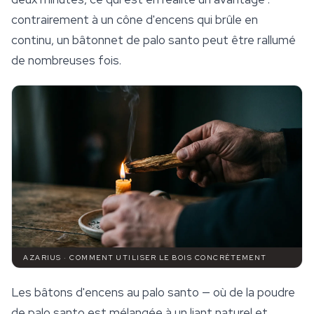
contrairement à un cône d'encens qui brûle en
continu, un bâtonnet de palo santo peut être rallumé
de nombreuses fois.
AZARIUS · COMMENT UTILISER LE BOIS CONCRÈTEMENT
Les bâtons d'encens au palo santo — où de la poudre
de palo santo est mélangée à un liant naturel et