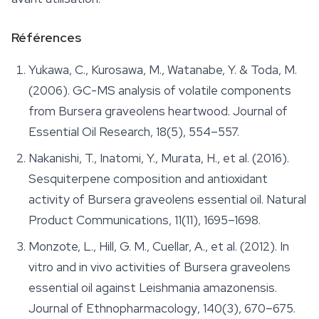
Références
Yukawa, C., Kurosawa, M., Watanabe, Y. & Toda, M.
(2006). GC-MS analysis of volatile components
from
Bursera graveolens
heartwood.
Journal of
Essential Oil Research
, 18(5), 554–557.
Nakanishi, T., Inatomi, Y., Murata, H., et al. (2016).
Sesquiterpene composition and antioxidant
activity of
Bursera graveolens
essential oil.
Natural
Product Communications
, 11(11), 1695–1698.
Monzote, L., Hill, G. M., Cuellar, A., et al. (2012). In
vitro and in vivo activities of
Bursera graveolens
essential oil against
Leishmania amazonensis
.
Journal of Ethnopharmacology
, 140(3), 670–675.