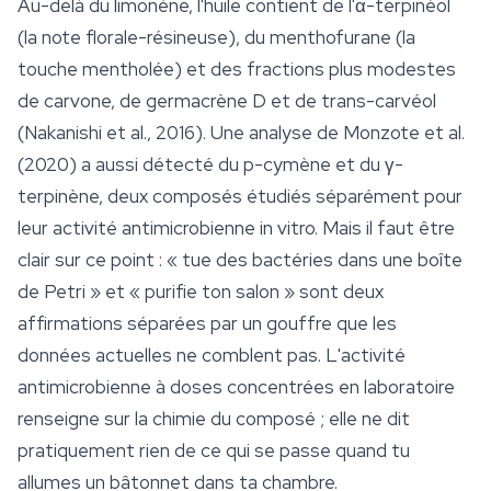
Au-delà du
limonène
, l'huile contient de l'α-terpinéol
(la note florale-résineuse), du menthofurane (la
touche mentholée) et des fractions plus modestes
de carvone, de germacrène D et de trans-carvéol
(Nakanishi et al., 2016). Une analyse de Monzote et al.
(2020) a aussi détecté du p-cymène et du γ-
terpinène, deux composés étudiés séparément pour
leur activité antimicrobienne in vitro. Mais il faut être
clair sur ce point : « tue des bactéries dans une boîte
de Petri » et « purifie ton salon » sont deux
affirmations séparées par un gouffre que les
données actuelles ne comblent pas. L'activité
antimicrobienne à doses concentrées en laboratoire
renseigne sur la chimie du composé ; elle ne dit
pratiquement rien de ce qui se passe quand tu
allumes un bâtonnet dans ta chambre.