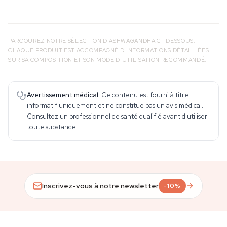
PARCOUREZ NOTRE SÉLECTION D'ASHWAGANDHA CI-DESSOUS.
CHAQUE PRODUIT EST ACCOMPAGNÉ D'INFORMATIONS DÉTAILLÉES
SUR SA COMPOSITION ET SON MODE D'UTILISATION RECOMMANDÉ.
Avertissement médical.
Ce contenu est fourni à titre
informatif uniquement et ne constitue pas un avis médical.
Consultez un professionnel de santé qualifié avant d'utiliser
toute substance.
Inscrivez-vous à notre newsletter
-10%