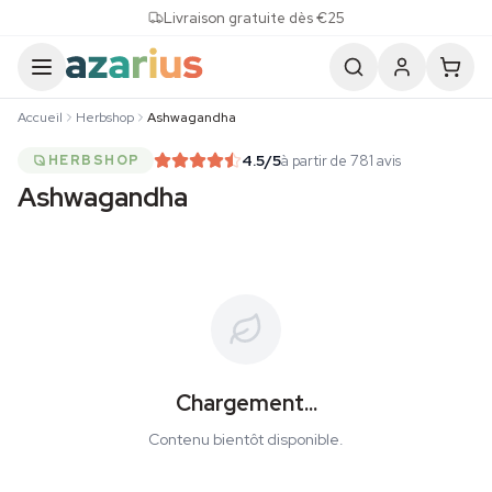
Skip to content
Livraison gratuite dès €25
Accueil
Herbshop
Ashwagandha
4.5
/5
à partir de 781 avis
HERBSHOP
Ashwagandha
Chargement...
Contenu bientôt disponible.