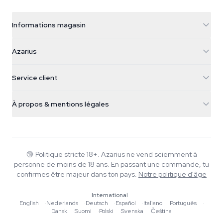
Informations magasin
Azarius
Azarius
Galvaniweg 11
5482 TN Schijndel
Graines de cannabis
Service client
Nederland
Champignons magiques
Infos livraison
support@azarius.com
Smokeshop
À propos & mentions légales
+31(0)204897914
Politique de retour
Smartshop
À propos d'Azarius
Garantie qualité
Herbshop
Wiki
Nous contacter
Growshop
Blog
🔞
Politique stricte 18+. Azarius ne vend sciemment à
FAQ
personne de moins de 18 ans. En passant une commande, tu
Rédacteurs
Politique de confidentialité
confirmes être majeur dans ton pays.
Notre politique d'âge
Normes éditoriales
International
Outils & Calculateurs
English
·
Nederlands
·
Deutsch
·
Español
·
Italiano
·
Português
·
Dansk
·
Suomi
·
Polski
·
Svenska
·
Čeština
Promotions