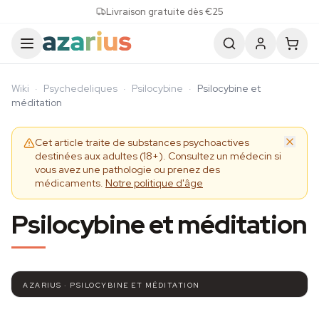
Skip to content
Livraison gratuite dès €25
Wiki
·
Psychedeliques
·
Psilocybine
·
Psilocybine et
méditation
Cet article traite de substances psychoactives
destinées aux adultes (18+). Consultez un médecin si
vous avez une pathologie ou prenez des
médicaments.
Notre politique d'âge
Psilocybine et méditation
AZARIUS · PSILOCYBINE ET MÉDITATION