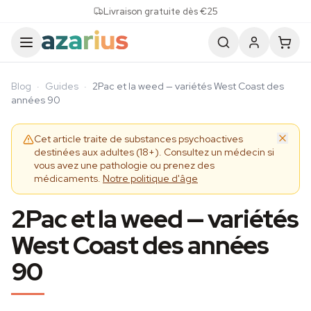
Skip to content
Livraison gratuite dès €25
Blog
·
Guides
·
2Pac et la weed — variétés West Coast des
années 90
Cet article traite de substances psychoactives
destinées aux adultes (18+). Consultez un médecin si
vous avez une pathologie ou prenez des
médicaments.
Notre politique d'âge
2Pac et la weed — variétés
West Coast des années
90