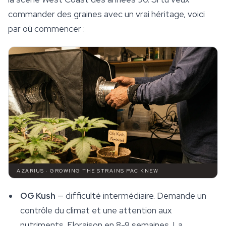
commander des graines avec un vrai héritage, voici
par où commencer :
AZARIUS · GROWING THE STRAINS PAC KNEW
OG Kush
— difficulté intermédiaire. Demande un
contrôle du climat et une attention aux
nutriments. Floraison en 8-9 semaines. La