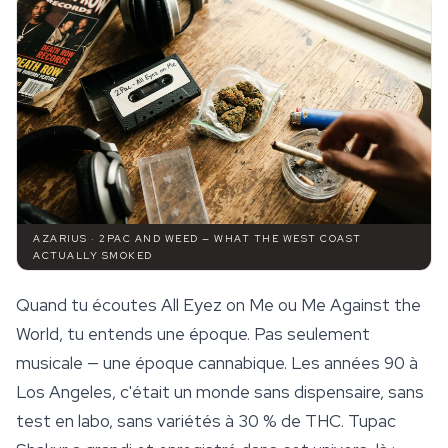
AZARIUS · 2PAC AND WEED — WHAT THE WEST COAST
ACTUALLY SMOKED
Quand tu écoutes
All Eyez on Me
ou
Me Against the
World
, tu entends une époque. Pas seulement
musicale — une époque cannabique. Les années 90 à
Los Angeles, c'était un monde sans dispensaire, sans
test en labo, sans variétés à 30 % de THC. Tupac