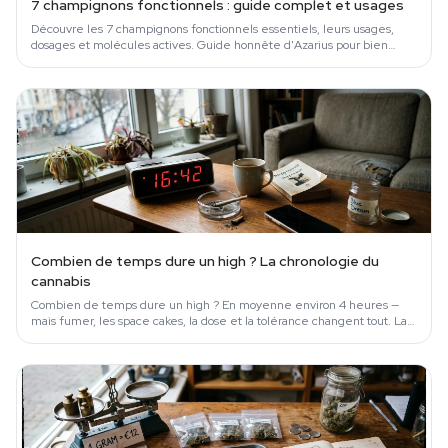
7 champignons fonctionnels : guide complet et usages
Découvre les 7 champignons fonctionnels essentiels, leurs usages,
dosages et molécules actives. Guide honnête d'Azarius pour bien
choisir et acheter.
Combien de temps dure un high ? La chronologie du
cannabis
Combien de temps dure un high ? En moyenne environ 4 heures —
mais fumer, les space cakes, la dose et la tolérance changent tout. La
chronologie complète appuyée sur la science.