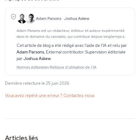
Adam Parsons
·
Joshua Askew
Adam Parsons est un rédacteur, éditeur et auteur expérimenté
dans le domaine du cannabis, qui contribue depuis longtemps à
des publications spécialisées. Son travail couvre le CBD, les
Cet article de blog a été rédigé avec l’aide de l’IA et relu par
psychédéliques, les plantes ethnobo
Adam Parsons
,
External contributor
. Supervision éditoriale
par
Joshua Askew
.
Normes éditoriales
·
Politique d'utilisation de l'IA
Dernière relecture le 25 juin 2026
Vous avez repéré une erreur ? Contactez-nous
Articles liés