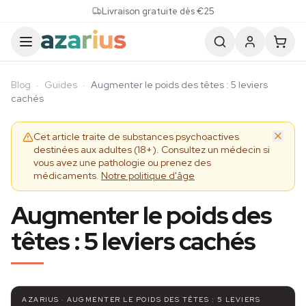
Skip to content
Livraison gratuite dès €25
Blog
·
Guides
·
Augmenter le poids des têtes : 5 leviers
cachés
Cet article traite de substances psychoactives
destinées aux adultes (18+). Consultez un médecin si
vous avez une pathologie ou prenez des
médicaments.
Notre politique d'âge
Augmenter le poids des
têtes : 5 leviers cachés
AZARIUS · AUGMENTER LE POIDS DES TÊTES : 5 LEVIERS