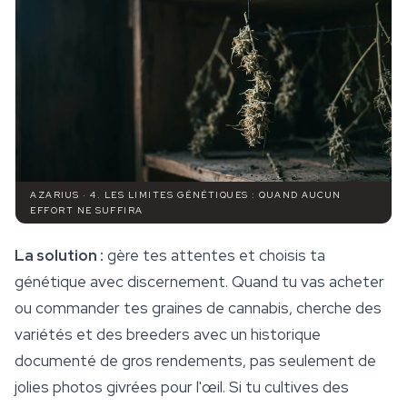
AZARIUS · 4. LES LIMITES GÉNÉTIQUES : QUAND AUCUN
EFFORT NE SUFFIRA
La solution :
gère tes attentes et choisis ta
génétique avec discernement. Quand tu vas acheter
ou commander tes
graines de cannabis
, cherche des
variétés et des breeders avec un historique
documenté de gros rendements, pas seulement de
jolies photos givrées pour l'œil. Si tu cultives des