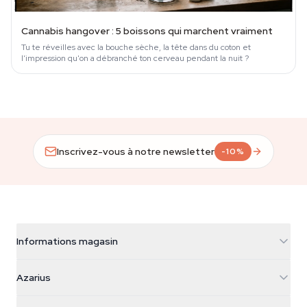
Cannabis hangover : 5 boissons qui marchent vraiment
Tu te réveilles avec la bouche sèche, la tête dans du coton et
l'impression qu'on a débranché ton cerveau pendant la nuit ?
Inscrivez-vous à notre newsletter
-10%
Informations magasin
Azarius
Azarius
Galvaniweg 11
5482 TN Schijndel
Graines de cannabis