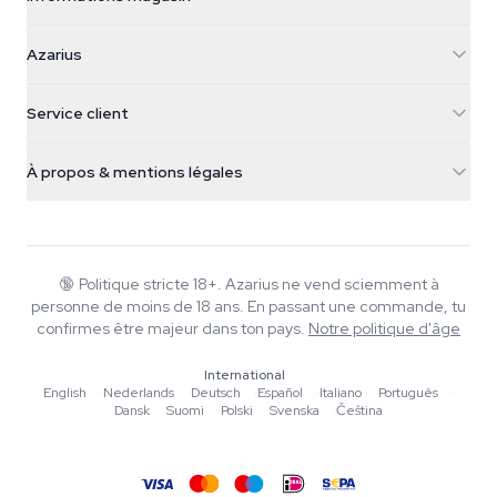
Azarius
Azarius
Galvaniweg 11
5482 TN Schijndel
Graines de cannabis
Service client
Nederland
Champignons magiques
Infos livraison
support@azarius.com
Smokeshop
À propos & mentions légales
+31(0)204897914
Politique de retour
Smartshop
À propos d'Azarius
Garantie qualité
Herbshop
Wiki
Nous contacter
Growshop
Blog
🔞
Politique stricte 18+. Azarius ne vend sciemment à
FAQ
personne de moins de 18 ans. En passant une commande, tu
Musique
Politique de confidentialité
confirmes être majeur dans ton pays.
Notre politique d'âge
Rédacteurs
International
Normes éditoriales
English
·
Nederlands
·
Deutsch
·
Español
·
Italiano
·
Português
·
Dansk
·
Suomi
·
Polski
·
Svenska
·
Čeština
Outils & Calculateurs
Promotions
Plan du site