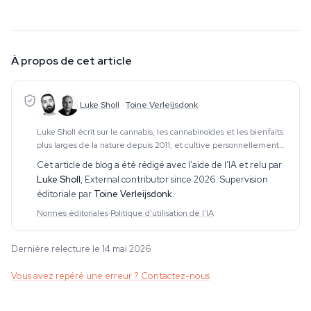
À propos de cet article
Luke Sholl
·
Toine Verleijsdonk
Luke Sholl écrit sur le cannabis, les cannabinoïdes et les bienfaits
plus larges de la nature depuis 2011, et cultive personnellement
du cannabis dans des tentes de culture domestiques depuis plus
Cet article de blog a été rédigé avec l’aide de l’IA et relu par
d'une décennie. Cette e
Luke Sholl
,
External contributor since 2026
. Supervision
éditoriale par
Toine Verleijsdonk
.
Normes éditoriales
·
Politique d'utilisation de l'IA
Dernière relecture le 14 mai 2026
Vous avez repéré une erreur ? Contactez-nous