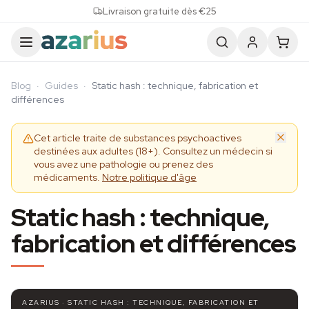
Skip to content
Livraison gratuite dès €25
Blog
·
Guides
·
Static hash : technique, fabrication et
différences
Cet article traite de substances psychoactives
destinées aux adultes (18+). Consultez un médecin si
vous avez une pathologie ou prenez des
médicaments.
Notre politique d'âge
Static hash : technique,
fabrication et différences
AZARIUS · STATIC HASH : TECHNIQUE, FABRICATION ET