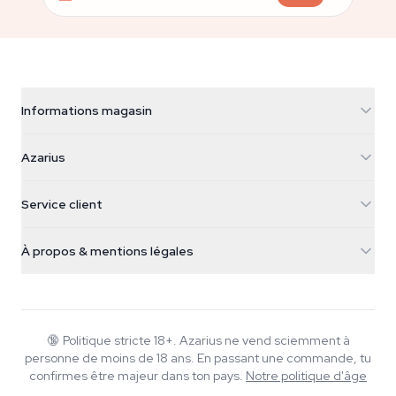
Informations magasin
Azarius
Azarius
Galvaniweg 11
5482 TN Schijndel
Graines de cannabis
Service client
Nederland
Champignons magiques
Infos livraison
support@azarius.com
Smokeshop
À propos & mentions légales
+31(0)204897914
Politique de retour
Smartshop
À propos d'Azarius
Garantie qualité
Herbshop
Wiki
Nous contacter
Growshop
Blog
🔞
Politique stricte 18+. Azarius ne vend sciemment à
FAQ
personne de moins de 18 ans. En passant une commande, tu
Musique
Politique de confidentialité
confirmes être majeur dans ton pays.
Notre politique d'âge
Rédacteurs