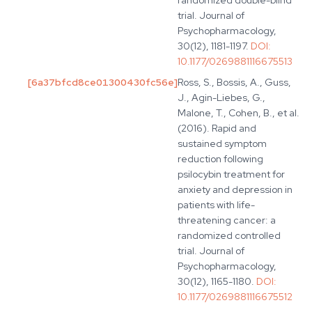
randomized double-blind
trial. Journal of
Psychopharmacology,
30(12), 1181-1197.
DOI:
10.1177/0269881116675513
[
6a37bfcd8ce01300430fc56e
]
Ross, S., Bossis, A., Guss,
J., Agin-Liebes, G.,
Malone, T., Cohen, B., et al.
(2016). Rapid and
sustained symptom
reduction following
psilocybin treatment for
anxiety and depression in
patients with life-
threatening cancer: a
randomized controlled
trial. Journal of
Psychopharmacology,
30(12), 1165-1180.
DOI:
10.1177/0269881116675512