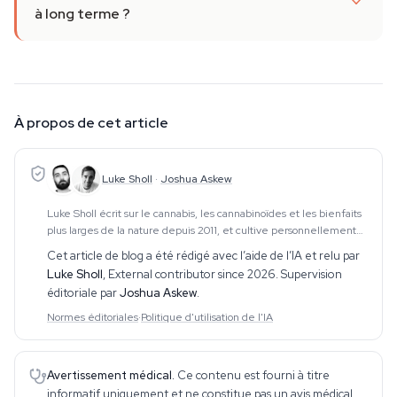
à long terme ?
À propos de cet article
Luke Sholl
·
Joshua Askew
Luke Sholl écrit sur le cannabis, les cannabinoïdes et les bienfaits
plus larges de la nature depuis 2011, et cultive personnellement
du cannabis dans des tentes de culture domestiques depuis plus
Cet article de blog a été rédigé avec l’aide de l’IA et relu par
d'une décennie. Cette e
Luke Sholl
,
External contributor since 2026
. Supervision
éditoriale par
Joshua Askew
.
Normes éditoriales
·
Politique d'utilisation de l'IA
Avertissement médical.
Ce contenu est fourni à titre
informatif uniquement et ne constitue pas un avis médical.