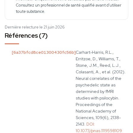
Consultez un professionnel de santé qualifié avant d'utiliser
toute substance.
Dernière relecture le 21 juin 2026
Références (7)
[
6a37bfcd8ce01300430fc56b
]
Carhart-Harris, R.L.,
Erritzoe, D., Williams, T.,
Stone, J.M., Reed, L.J.,
Colasanti, A., et al. (2012).
Neural correlates of the
psychedelic state as
determined by fMRI
studies with psilocybin.
Proceedings of the
National Academy of
Sciences, 109(6), 2138-
2143.
DOI:
10.1073/pnas.1119598109