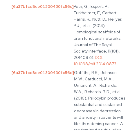
[
6a37bfcd8ce01300430fc56c
]
Petri, G., Expert, P.,
Turkheimer, F., Carhart-
Harris, R., Nutt, D., Hellyer,
P.J., et al. (2014).
Homological scaffolds of
brain functional networks.
Journal of The Royal
Society Interface, 11(101),
20140873.
DOI:
10.1098/rsif.2014.0873
[
6a37bfcd8ce01300430fc56d
]
Griffiths, R.R., Johnson,
M.W., Carducci, M.A.,
Umbricht, A., Richards,
W.A., Richards, B.D., et al.
(2016). Psilocybin produces
substantial and sustained
decreases in depression
and anxiety in patients with
life-threatening cancer: A