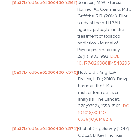
[
6a37bfcd8ce01300430fc56f
]
Johnson, M.W., Garcia-
Romeu, A., Cosimano, M.P.,
Griffiths, R.R. (2014). Pilot
study of the 5-HT2AR
agonist psilocybin in the
treatment of tobacco
addiction. Journal of
Psychopharmacology,
28(11), 983-992.
DOI:
10.1177/0269881114548296
[
6a37bfcd8ce01300430fc570
]
Nutt, D.J., King, L.A.,
Phillips, L.D. (2010). Drug
harms in the UK: a
multicriteria decision
analysis. The Lancet,
376(9752), 1558-1565.
DOI:
10.1016/S0140-
6736(10)61462-6
[
6a37bfcd8ce01300430fc571
]
Global Drug Survey (2017).
GDS2017 Key Findings