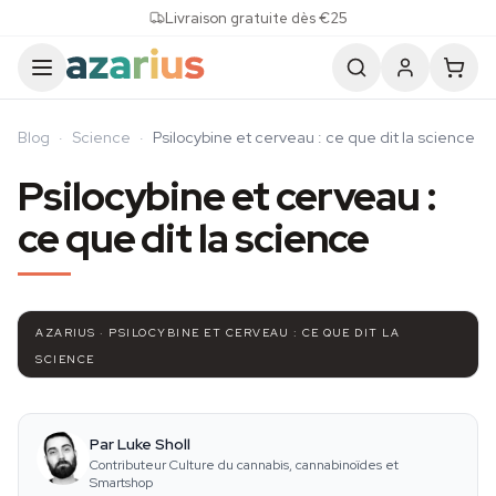
Skip to content
Livraison gratuite dès €25
Blog
·
Science
·
Psilocybine et cerveau : ce que dit la science
Psilocybine et cerveau :
ce que dit la science
AZARIUS · PSILOCYBINE ET CERVEAU : CE QUE DIT LA
SCIENCE
Par Luke Sholl
Contributeur Culture du cannabis, cannabinoïdes et
Smartshop