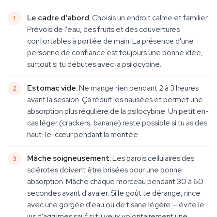
Le cadre d'abord.
Choisis un endroit calme et familier.
Prévois de l'eau, des fruits et des couvertures
confortables à portée de main. La présence d'une
personne de confiance est toujours une bonne idée,
surtout si tu débutes avec la psilocybine.
Estomac vide.
Ne mange rien pendant 2 à 3 heures
avant la session. Ça réduit les nausées et permet une
absorption plus régulière de la psilocybine. Un petit en-
cas léger (crackers, banane) reste possible si tu as des
haut-le-cœur pendant la montée.
Mâche soigneusement.
Les parois cellulaires des
sclérotes doivent être brisées pour une bonne
absorption. Mâche chaque morceau pendant 30 à 60
secondes avant d'avaler. Si le goût te dérange, rince
avec une gorgée d'eau ou de tisane légère — évite le
jus d'agrumes sauf si tu veux volontairement une