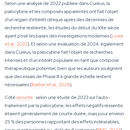
Selon une analyse de 2022 publiée dans Cureus, la
psilocybine et les composés apparentés ont fait l'objet
d'un regain d'intérêt clinique après des décennies de
recherche restreinte, les études du début du XXe siècle
ayant posé les bases des investigations modernes (
Lowe
et al., 2022
). Et selon une évaluation de 2024, également
dans Cureus, la psilocybine fait l'objet de recherches
intenses et d'un intérêt populaire en tant que composé
thérapeutique potentiel, bien que les auteurs soulignent
que des essais de Phase III à grande échelle restent
nécessaires (
Barber et al., 2024
).
Côté
sécurité
: selon une étude de 2023 sur l'auto-
traitement par la psilocybine, les effets négatifs ressentis
étaient généralement de courte durée, mais pour environ
25 % des personnes rapportant des effets indésirables,
ceux-ci ont persisté au-delà de 4 semaines (
PMC, 2023
).