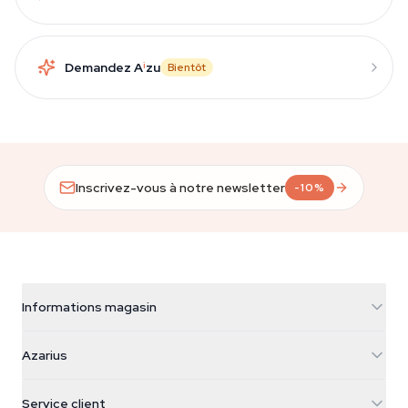
Demandez A
i
zu
Bientôt
Inscrivez-vous à notre newsletter
-10%
Informations magasin
Azarius
Azarius
Galvaniweg 11
5482 TN Schijndel
Graines de cannabis
Service client