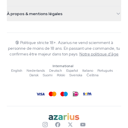
Nederland
Champignons magiques
Infos livraison
support@azarius.com
Smokeshop
À propos & mentions légales
+31(0)204897914
Politique de retour
Smartshop
À propos d'Azarius
Garantie qualité
Herbshop
Wiki
Nous contacter
Growshop
Blog
🔞
Politique stricte 18+. Azarius ne vend sciemment à
FAQ
personne de moins de 18 ans. En passant une commande, tu
Rédacteurs
Politique de confidentialité
confirmes être majeur dans ton pays.
Notre politique d'âge
Normes éditoriales
International
Outils & Calculateurs
English
·
Nederlands
·
Deutsch
·
Español
·
Italiano
·
Português
·
Dansk
·
Suomi
·
Polski
·
Svenska
·
Čeština
Promotions
Plan du site