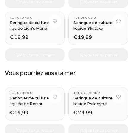
Ajouter au panier
Ajouter au panier
FUFUFUNGU
FUFUFUNGU
Seringue de culture
Seringue de culture
liquide Lion's Mane
liquide Shiitake
€ 19,99
€ 19,99
Ajouter au panier
Ajouter au panier
Vous pourriez aussi aimer
FUFUFUNGU
ACID SHROOMZ
Seringue de culture
Seringue de culture
liquide de Reishi
liquide Psilocybe
azurescens (Acid
€ 19,99
€ 24,99
Shroomz)
Ajouter au panier
Ajouter au panier