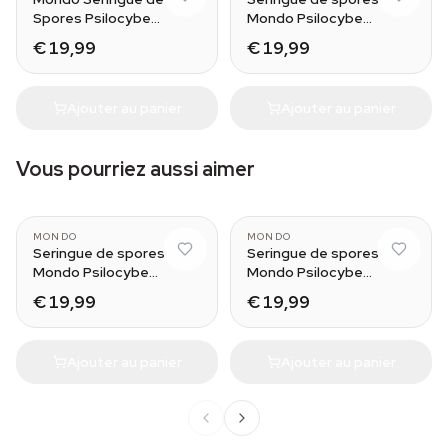
Spores Psilocybe
Mondo Psilocybe
Cubensis Cambodia
Cubensis Ecuador
€ 19,99
€ 19,99
Ajouter au panier
Ajouter au panier
Vous pourriez aussi aimer
MONDO
MONDO
Seringue de spores
Seringue de spores
Mondo Psilocybe
Mondo Psilocybe
Cubensis Golden
cubensis Hawaii
€ 19,99
€ 19,99
Teacher
Ajouter au panier
Ajouter au panier