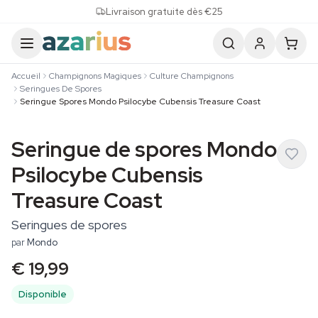
Skip to content
Livraison gratuite dès €25
Accueil
Champignons Magiques
Culture Champignons
Seringues De Spores
Seringue Spores Mondo Psilocybe Cubensis Treasure Coast
Seringue de spores Mondo
Psilocybe Cubensis
Treasure Coast
Seringues de spores
par
Mondo
€ 19,99
Disponible