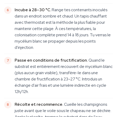
Incube à 28–30 °C.
Range tes contenants inoculés
dans un endroit sombre et chaud. Un tapis chauffant
avec thermostat est la méthode la plus fiable pour
maintenir cette plage. À ces températures, la
colonisation complète prend 14 à 18 jours. Tu verras le
mycélium blanc se propager depuis les points
d'injection.
Passe en conditions de fructification.
Quand le
substrat est entièrement recouvert de mycélium blanc
(plus aucun grain visible), transfère-le dans une
chambre de fructification à 23–27 °C. Introduis un
échange d'air frais et une lumière indirecte en cycle
12h/12h.
Récolte et recommence.
Cueille les champignons
juste avant que le voile sous le chapeau ne se déchire.
Après la récolte, trempe le substrat dans de l'eau