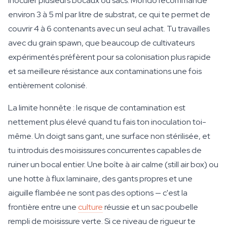
inoculer plusieurs bocaux ou sacs. Mondo recommande
environ 3 à 5 ml par litre de substrat, ce qui te permet de
couvrir 4 à 6 contenants avec un seul achat. Tu travailles
avec du grain spawn, que beaucoup de cultivateurs
expérimentés préfèrent pour sa colonisation plus rapide
et sa meilleure résistance aux contaminations une fois
entièrement colonisé.
La limite honnête : le risque de contamination est
nettement plus élevé quand tu fais ton inoculation toi-
même. Un doigt sans gant, une surface non stérilisée, et
tu introduis des moisissures concurrentes capables de
ruiner un bocal entier. Une boîte à air calme (still air box) ou
une hotte à flux laminaire, des gants propres et une
aiguille flambée ne sont pas des options — c'est la
frontière entre une
culture
réussie et un sac poubelle
rempli de moisissure verte. Si ce niveau de rigueur te