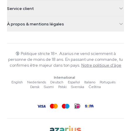
5482 TN Schijndel
Graines de cannabis
Service client
Nederland
Champignons magiques
Infos livraison
support@azarius.com
Smokeshop
À propos & mentions légales
+31(0)204897914
Politique de retour
Smartshop
À propos d'Azarius
Garantie qualité
Herbshop
Wiki
Nous contacter
Growshop
Blog
🔞
Politique stricte 18+. Azarius ne vend sciemment à
FAQ
personne de moins de 18 ans. En passant une commande, tu
Musique
Politique de confidentialité
confirmes être majeur dans ton pays.
Notre politique d'âge
Rédacteurs
International
Normes éditoriales
English
·
Nederlands
·
Deutsch
·
Español
·
Italiano
·
Português
·
Dansk
·
Suomi
·
Polski
·
Svenska
·
Čeština
Outils & Calculateurs
Promotions
Plan du site