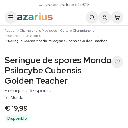
Skip to content
Livraison gratuite dès €25
Accueil
Champignons Magiques
Culture Champignons
Seringues De Spores
Seringue Spores Mondo Psilocybe Cubensis Golden Teacher
Seringue de spores Mondo
Psilocybe Cubensis
Golden Teacher
Seringues de spores
par
Mondo
€ 19,99
Disponible