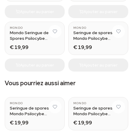
Ajouter au panier
Ajouter au panier
MONDO
MONDO
Mondo Seringue de
Seringue de spores
Spores Psilocybe
Mondo Psilocybe
Cubensis Cambodia
Cubensis Ecuador
€ 19,99
€ 19,99
Ajouter au panier
Ajouter au panier
Vous pourriez aussi aimer
MONDO
MONDO
Seringue de spores
Seringue de spores
Mondo Psilocybe
Mondo Psilocybe
cubensis Hawaii
Cubensis Treasure
€ 19,99
€ 19,99
Coast