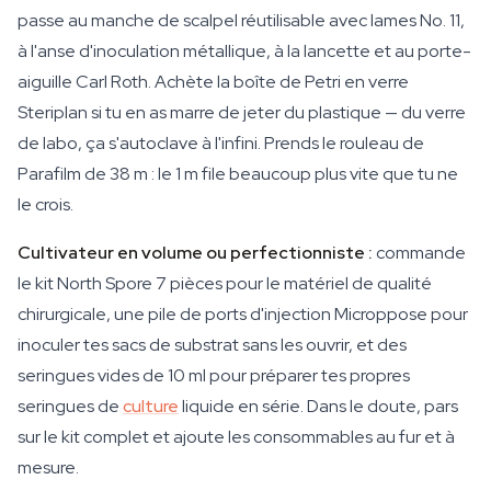
passe au manche de scalpel réutilisable avec lames No. 11,
à l'anse d'inoculation métallique, à la lancette et au porte-
aiguille Carl Roth. Achète la boîte de Petri en verre
Steriplan si tu en as marre de jeter du plastique — du verre
de labo, ça s'autoclave à l'infini. Prends le rouleau de
Parafilm de 38 m : le 1 m file beaucoup plus vite que tu ne
le crois.
Cultivateur en volume ou perfectionniste :
commande
le kit North Spore 7 pièces pour le matériel de qualité
chirurgicale, une pile de ports d'injection Microppose pour
inoculer tes sacs de substrat sans les ouvrir, et des
seringues vides de 10 ml pour préparer tes propres
seringues de
culture
liquide en série. Dans le doute, pars
sur le kit complet et ajoute les consommables au fur et à
mesure.