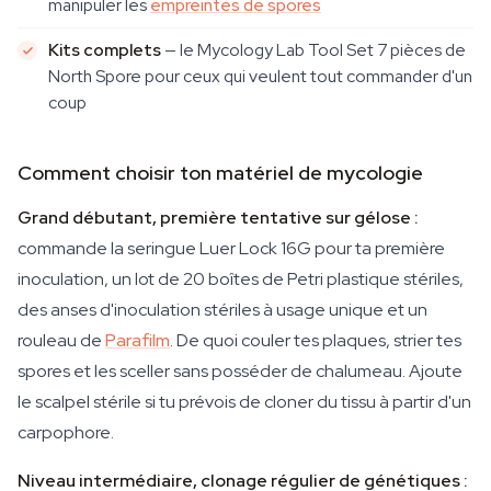
manipuler les
empreintes de spores
Kits complets
— le Mycology Lab Tool Set 7 pièces de
North Spore pour ceux qui veulent tout commander d'un
coup
Comment choisir ton matériel de mycologie
Grand débutant, première tentative sur gélose :
commande la seringue Luer Lock 16G pour ta première
inoculation, un lot de 20 boîtes de Petri plastique stériles,
des anses d'inoculation stériles à usage unique et un
rouleau de
Parafilm
. De quoi couler tes plaques, strier tes
spores et les sceller sans posséder de chalumeau. Ajoute
le scalpel stérile si tu prévois de cloner du tissu à partir d'un
carpophore.
Niveau intermédiaire, clonage régulier de génétiques :