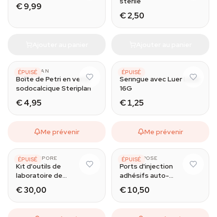
stérile
€ 9,99
€ 2,50
Ajouter au panier
Ajouter au panier
STERIPLAN
BD
ÉPUISÉ
ÉPUISÉ
Boîte de Petri en verre
Seringue avec Luer Lock
sodocalcique Steriplan
16G
€ 4,95
€ 1,25
Me prévenir
Me prévenir
NORTH SPORE
MICROPPOSE
ÉPUISÉ
ÉPUISÉ
Kit d'outils de
Ports d'injection
laboratoire de
adhésifs auto-
mycologie North Spore
cicatrisants 50 pièces
€ 30,00
€ 10,50
(Microppose)