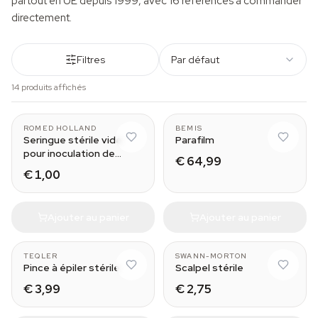
partout en UE depuis 1999, avec 16 références à commander
directement.
Filtres
Par défaut
14 produits affichés
10 ml
38 meters
ROMED HOLLAND
BEMIS
Seringue stérile vide
Parafilm
pour inoculation de
€ 64,99
spores
€ 1,00
Ajouter au panier
Ajouter au panier
TEQLER
SWANN-MORTON
Pince à épiler stérile
Scalpel stérile
€ 3,99
€ 2,75