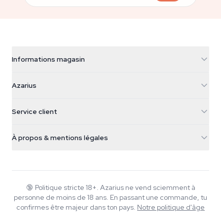
Informations magasin
Azarius
Azarius
Galvaniweg 11
5482 TN Schijndel
Graines de cannabis
Service client
Nederland
Champignons magiques
Infos livraison
support@azarius.com
Smokeshop
À propos & mentions légales
+31(0)204897914
Politique de retour
Smartshop
À propos d'Azarius
Garantie qualité
Herbshop
Wiki
Nous contacter
Growshop
Blog
🔞
Politique stricte 18+. Azarius ne vend sciemment à
FAQ
personne de moins de 18 ans. En passant une commande, tu
Musique
Politique de confidentialité
confirmes être majeur dans ton pays.
Notre politique d'âge
Rédacteurs