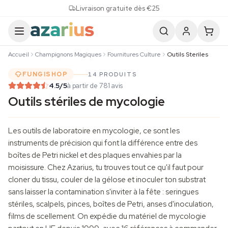
Skip to content
Livraison gratuite dès €25
Accueil
Champignons Magiques
Fournitures Culture
Outils Steriles
FUNGISHOP
14 PRODUITS
4.5
/5
à partir de 781 avis
Outils stériles de mycologie
Les outils de laboratoire en mycologie, ce sont les
instruments de précision qui font la différence entre des
boîtes de Petri nickel et des plaques envahies par la
moisissure. Chez Azarius, tu trouves tout ce qu'il faut pour
cloner du tissu, couler de la gélose et inoculer ton substrat
sans laisser la contamination s'inviter à la fête : seringues
stériles, scalpels, pinces, boîtes de Petri, anses d'inoculation,
films de scellement. On expédie du matériel de mycologie