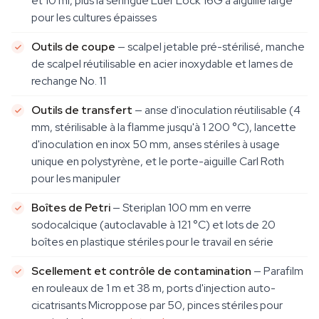
et 10 ml, plus la seringue Luer Lock 16G à aiguille large
pour les cultures épaisses
Outils de coupe
— scalpel jetable pré-stérilisé, manche
de scalpel réutilisable en acier inoxydable et lames de
rechange No. 11
Outils de transfert
— anse d'inoculation réutilisable (4
mm, stérilisable à la flamme jusqu'à 1 200 °C), lancette
d'inoculation en inox 50 mm, anses stériles à usage
unique en polystyrène, et le porte-aiguille Carl Roth
pour les manipuler
Boîtes de Petri
— Steriplan 100 mm en verre
sodocalcique (autoclavable à 121 °C) et lots de 20
boîtes en plastique stériles pour le travail en série
Scellement et contrôle de contamination
— Parafilm
en rouleaux de 1 m et 38 m, ports d'injection auto-
cicatrisants Microppose par 50, pinces stériles pour