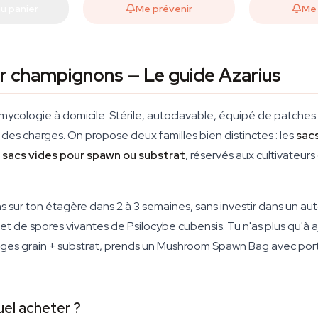
u panier
Me prévenir
Me 
ur champignons — Le guide Azarius
s la mycologie à domicile. Stérile, autoclavable, équipé de patches
r des charges. On propose deux familles bien distinctes : les
sacs
s
sacs vides pour spawn ou substrat
, réservés aux cultivateurs
 sur ton étagère dans 2 à 3 semaines, sans investir dans un au
é et de spores vivantes de
Psilocybe cubensis
. Tu n'as plus qu'à a
ges grain + substrat, prends un Mushroom Spawn Bag avec port 
el acheter ?