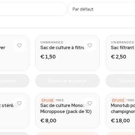
Par défaut
100 ml
UNBRANDED
UNBRANDED
yer
Sac de culture à filtre
Sac filtrant
€ 1,50
€ 2,50
u panier
Ajouter au panier
Ajout
2100 ml
MICROPPOSE
ÉPUISÉ
MICROPPOSE
ÉPUISÉ
 stérilisé
Sac de culture Monotub
Monotub p
Microppose (pack de 10)
champignons
(Microppos
€ 8,00
€ 18,00