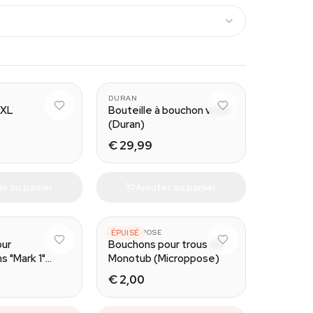
DURAN
 XL
Bouteille à bouchon vissé
(Duran)
€ 29,99
er au panier
Ajouter au panier
MICROPPOSE
ÉPUISÉ
our
Bouchons pour trous de
 "Mark 1"
Monotub (Microppose)
e)
€ 2,00