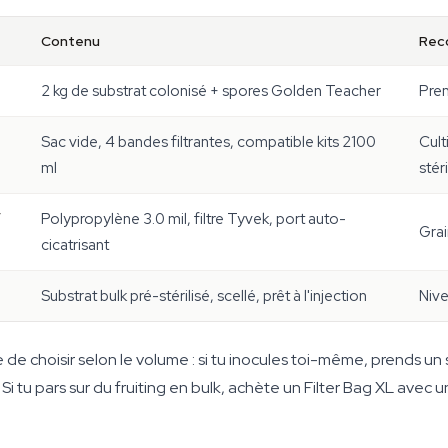
Contenu
Rec
2 kg de substrat colonisé + spores Golden Teacher
Prem
Sac vide, 4 bandes filtrantes, compatible kits 2100
Cult
ml
stéri
/
Polypropylène 3.0 mil, filtre Tyvek, port auto-
Grai
cicatrisant
Substrat bulk pré-stérilisé, scellé, prêt à l'injection
Nive
ue de choisir selon le volume : si tu inocules toi-même, prends un
i tu pars sur du fruiting en bulk, achète un Filter Bag XL avec un 