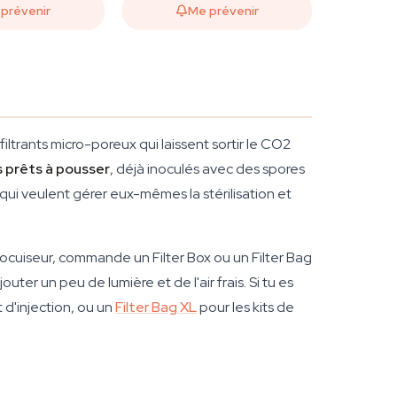
prévenir
Me prévenir
 filtrants micro-poreux qui laissent sortir le CO2
 prêts à pousser
, déjà inoculés avec des spores
 qui veulent gérer eux-mêmes la stérilisation et
tocuiseur, commande un Filter Box ou un Filter Bag
jouter un peu de lumière et de l'air frais. Si tu es
d'injection, ou un
Filter Bag XL
pour les kits de