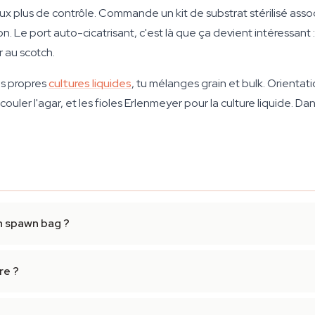
veux plus de contrôle. Commande un kit de substrat stérilisé asso
Le port auto-cicatrisant, c'est là que ça devient intéressant : 
r au scotch.
tes propres
cultures liquides
, tu mélanges grain et bulk. Orientat
couler l'agar, et les fioles Erlenmeyer pour la culture liquide. 
un spawn bag ?
re ?