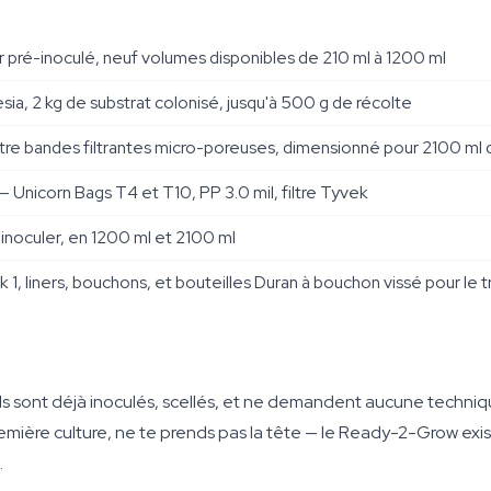
 pré-inoculé, neuf volumes disponibles de 210 ml à 1200 ml
a, 2 kg de substrat colonisé, jusqu'à 500 g de récolte
tre bandes filtrantes micro-poreuses, dimensionné pour 2100 ml 
— Unicorn Bags T4 et T10, PP 3.0 mil, filtre Tyvek
 inoculer, en 1200 ml et 2100 ml
, liners, bouchons, et bouteilles Duran à bouchon vissé pour le tr
 Ils sont déjà inoculés, scellés, et ne demandent aucune technique 
remière culture, ne te prends pas la tête — le Ready-2-Grow e
.