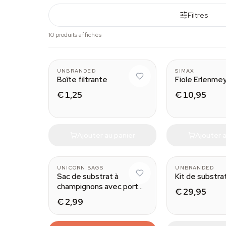
Filtres
10 produits affichés
565 ml
UNBRANDED
SIMAX
Boîte filtrante
Fiole Erlenme
€ 1,25
€ 10,95
Ajouter au panier
Ajouter a
UNICORN BAGS
UNBRANDED
Sac de substrat à
Kit de substrat
champignons avec port
€ 29,95
d'injection
€ 2,99