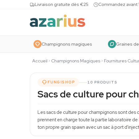
Skip to content
Livraison gratuite dès €25
Commandez avant 10
Champignons magiques
Graines de
Accueil
Champignons Magiques
Fournitures Cultu
FUNGISHOP
10 PRODUITS
Sacs de culture pour 
Les sacs de
culture
pour champignons sont des con
prennent en charge toute la partie laboratoire de 
ton propre grain spawn avec un sac à port d'inje