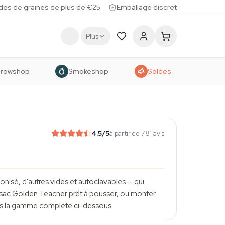
des de graines de plus de €25
Emballage discret
Plus
rowshop
Smokeshop
Soldes
4.5
/5
à partir de 781 avis
nisé, d'autres vides et autoclavables — qui
 un sac Golden Teacher prêt à pousser, ou monter
ours la gamme complète ci-dessous.