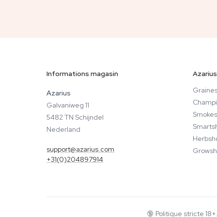
Informations magasin
Azarius
Graines
Azarius
Champi
Galvaniweg 11
Smokes
5482 TN Schijndel
Smarts
Nederland
Herbsh
support@azarius.com
Growsh
+31(0)204897914
🔞
Politique stricte 