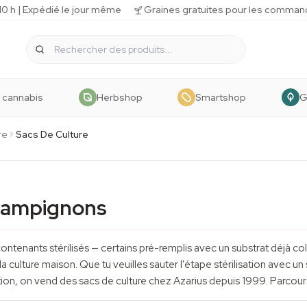
 h | Expédié le jour même
Graines gratuites pour les comman
 cannabis
Herbshop
Smartshop
G
re
Sacs De Culture
champignons
tenants stérilisés — certains pré-remplis avec un substrat déjà colo
la culture maison. Que tu veuilles sauter l'étape stérilisation avec
ction, on vend des sacs de culture chez Azarius depuis 1999. Parc