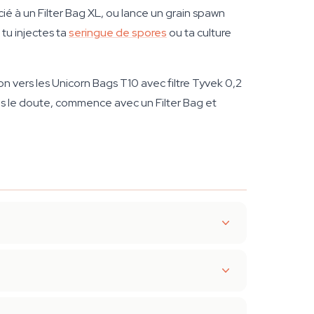
cié à un Filter Bag XL, ou lance un grain spawn
tu injectes ta
seringue de spores
ou ta culture
ion vers les Unicorn Bags T10 avec filtre Tyvek 0,2
Dans le doute, commence avec un Filter Bag et