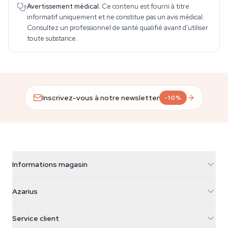
Avertissement médical.
Ce contenu est fourni à titre
informatif uniquement et ne constitue pas un avis médical.
Consultez un professionnel de santé qualifié avant d'utiliser
toute substance.
Inscrivez-vous à notre newsletter
-10%
Informations magasin
Azarius
Azarius
Galvaniweg 11
5482 TN Schijndel
Graines de cannabis
Service client
Nederland
Champignons magiques