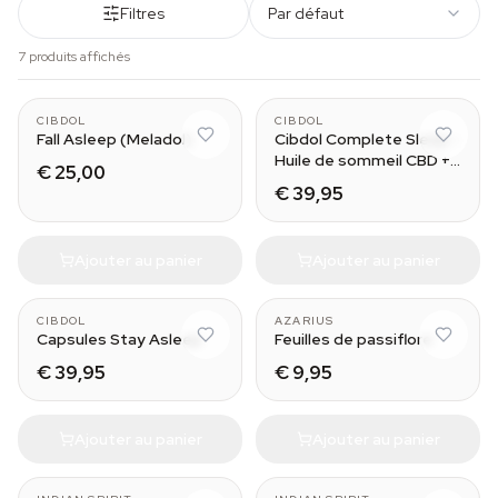
Filtres
Par défaut
7 produits affichés
10ml
CIBDOL
CIBDOL
Fall Asleep (Meladol)
Cibdol Complete Sleep -
Huile de sommeil CBD +
€ 25,00
CBN sans mélatonine
€ 39,95
Ajouter au panier
Ajouter au panier
CIBDOL
AZARIUS
Capsules Stay Asleep
Feuilles de passiflore
€ 39,95
€ 9,95
Ajouter au panier
Ajouter au panier