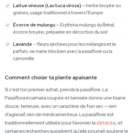
Laitue vireuse (Lactuca virosa)
— herbe broyée ou
graines, usage traditionnel à travers l'Europe
Écorce de mulungu
— Erythrina mulungu du Brésil,
écorce broyée, préparée en décoction du soir
Lavande
— fleurs séchées pour les mélanges et le
parfum, se marie très bien avec la passiflore ou la
camomille
Comment choisir ta plante apaisante
Si c'est ton premier achat, prends la passiflore. La
Passiflora incarnata coupée et tamisée donne une tisane
douce, terreuse, avec un caractère de foin sec — rien
d'agressif, rien de médicamenteux. La passiflore est
traditionnellement utilisée pour favoriser la
détente
, et
certaines recherches suggèrent qu'elle pourrait soutenir le