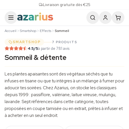
Skip to content
Livraison gratuite dès €25
Accueil
Smartshop
Effects
Sommeil
SMARTSHOP
7 PRODUITS
4.5
/5
à partir de 781 avis
Sommeil & détente
Les plantes apaisantes sont des végétaux séchés que tu
infuses en tisane ou que tu intègres à un mélange à fumer pour
adoucir tes soirées. Chez Azarius, on stocke les classiques
depuis 1999 : passiflore, valériane,
laitue vireuse
,
mulungu
,
lavande. Sept références dans cette catégorie, toutes
proposées en coupe tamisée ou en extrait, prêtes à infuser et
à acheter en un seul endroit.