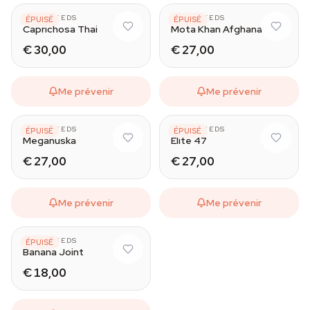
ELITE SEEDS
ELITE SEEDS
ÉPUISÉ
ÉPUISÉ
Caprichosa Thai
Mota Khan Afghana
€ 30,00
€ 27,00
Me prévenir
Me prévenir
ELITE SEEDS
ELITE SEEDS
ÉPUISÉ
ÉPUISÉ
Meganuska
Elite 47
€ 27,00
€ 27,00
Me prévenir
Me prévenir
ELITE SEEDS
ÉPUISÉ
Banana Joint
€ 18,00