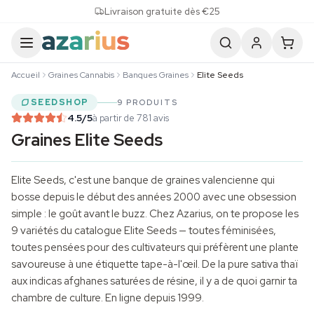
Skip to content
Livraison gratuite dès €25
Accueil
Graines Cannabis
Banques Graines
Elite Seeds
SEEDSHOP
9 PRODUITS
4.5
/5
à partir de 781 avis
Graines Elite Seeds
Elite Seeds, c'est une banque de graines valencienne qui
bosse depuis le début des années 2000 avec une obsession
simple : le goût avant le buzz. Chez Azarius, on te propose les
9 variétés du catalogue Elite Seeds — toutes féminisées,
toutes pensées pour des cultivateurs qui préfèrent une plante
savoureuse à une étiquette tape-à-l'œil. De la pure sativa thaï
aux indicas afghanes saturées de résine, il y a de quoi garnir ta
chambre de culture. En ligne depuis 1999.