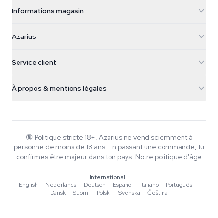
Informations magasin
Azarius
Azarius
Galvaniweg 11
5482 TN Schijndel
Graines de cannabis
Service client
Nederland
Champignons magiques
Infos livraison
support@azarius.com
Smokeshop
À propos & mentions légales
+31(0)204897914
Politique de retour
Smartshop
À propos d'Azarius
Garantie qualité
Herbshop
Wiki
Nous contacter
Growshop
Blog
🔞
Politique stricte 18+. Azarius ne vend sciemment à
FAQ
personne de moins de 18 ans. En passant une commande, tu
Rédacteurs
Politique de confidentialité
confirmes être majeur dans ton pays.
Notre politique d'âge
Normes éditoriales
International
Outils & Calculateurs
English
·
Nederlands
·
Deutsch
·
Español
·
Italiano
·
Português
·
Dansk
·
Suomi
·
Polski
·
Svenska
·
Čeština
Promotions
Plan du site