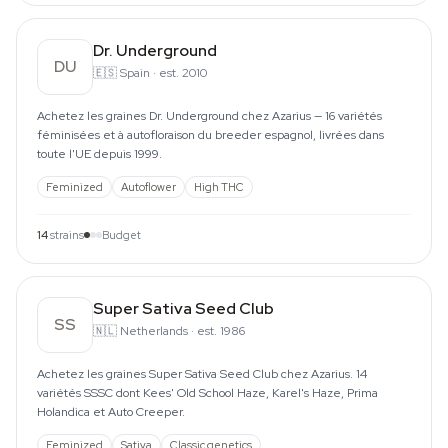
Dr. Underground
DU
🇪🇸
Spain
·
est. 2010
Achetez les graines Dr. Underground chez Azarius — 16 variétés
féminisées et à autofloraison du breeder espagnol, livrées dans
toute l'UE depuis 1999.
Feminized
Autoflower
High THC
14
strains
Budget
Super Sativa Seed Club
SS
🇳🇱
Netherlands
·
est. 1986
Achetez les graines Super Sativa Seed Club chez Azarius. 14
variétés SSSC dont Kees' Old School Haze, Karel's Haze, Prima
Holandica et Auto Creeper.
Feminized
Sativa
Classic genetics