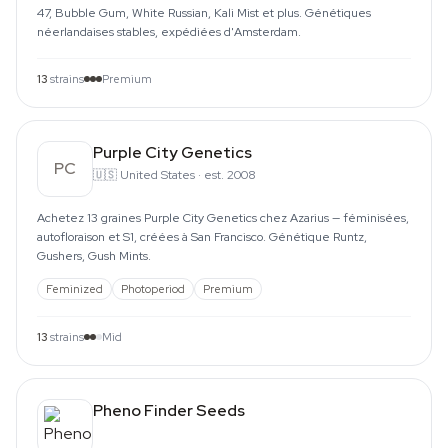
47, Bubble Gum, White Russian, Kali Mist et plus. Génétiques
néerlandaises stables, expédiées d'Amsterdam.
13
strains
Premium
Purple City Genetics
PC
🇺🇸
United States
·
est. 2008
Achetez 13 graines Purple City Genetics chez Azarius — féminisées,
autofloraison et S1, créées à San Francisco. Génétique Runtz,
Gushers, Gush Mints.
Feminized
Photoperiod
Premium
13
strains
Mid
Pheno Finder Seeds