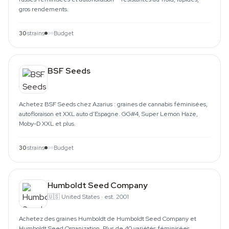
gros rendements.
30
strains
Budget
BSF Seeds
Achetez BSF Seeds chez Azarius : graines de cannabis féminisées,
autofloraison et XXL auto d'Espagne. GG#4, Super Lemon Haze,
Moby-D XXL et plus.
30
strains
Budget
Humboldt Seed Company
🇺🇸
United States
·
est. 2001
Achetez des graines Humboldt de Humboldt Seed Company et
Humboldt Seed Organization. Plus de 40 variétés féminisées,