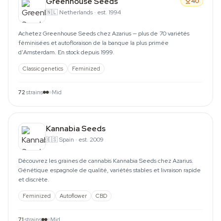
Greenhouse Seeds
40
🇳🇱
Netherlands
·
est. 1994
Achetez Greenhouse Seeds chez Azarius — plus de 70 variétés
féminisées et autofloraison de la banque la plus primée
d'Amsterdam. En stock depuis 1999.
Classic genetics
Feminized
72
strains
Mid
Kannabia Seeds
🇪🇸
Spain
·
est. 2009
Découvrez les graines de cannabis Kannabia Seeds chez Azarius.
Génétique espagnole de qualité, variétés stables et livraison rapide
et discrète.
Feminized
Autoflower
CBD
71
strains
Mid