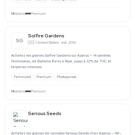
14
strains
Premium
Solfire Gardens
SG
🇺🇸
United States
·
est. 2015
Achetez les graines Solfire Gardens sur Azarius — 14 variétés
féminisées, de Bahama Berry à Ripe, jusqu'à 32% de THC et
terpènes intenses.
Feminized
Premium
Photoperiod
14
strains
Premium
Serious Seeds
Achetez les graines de cannabis Serious Seeds chez Azarius — AK-