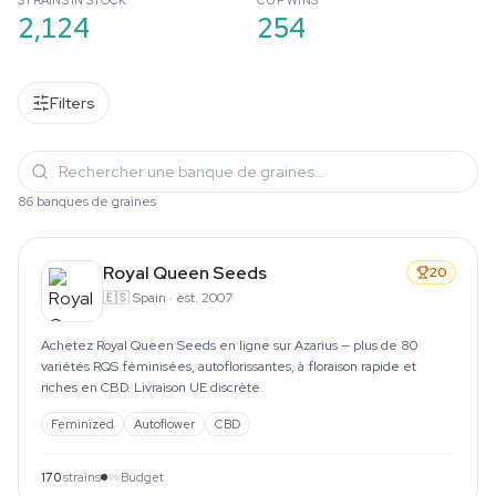
STRAINS IN STOCK
CUP WINS
2,124
254
Filters
86 banques de graines
Royal Queen Seeds
20
🇪🇸
Spain
·
est. 2007
Achetez Royal Queen Seeds en ligne sur Azarius — plus de 80
variétés RQS féminisées, autoflorissantes, à floraison rapide et
riches en CBD. Livraison UE discrète.
Feminized
Autoflower
CBD
170
strains
Budget