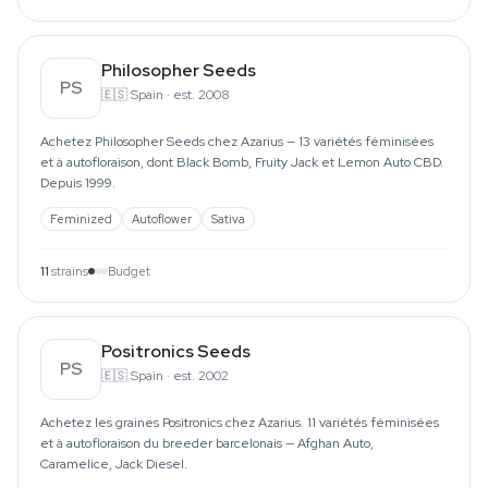
Philosopher Seeds
PS
🇪🇸
Spain
·
est. 2008
Achetez Philosopher Seeds chez Azarius — 13 variétés féminisées
et à autofloraison, dont Black Bomb, Fruity Jack et Lemon Auto CBD.
Depuis 1999.
Feminized
Autoflower
Sativa
11
strains
Budget
Positronics Seeds
PS
🇪🇸
Spain
·
est. 2002
Achetez les graines Positronics chez Azarius. 11 variétés féminisées
et à autofloraison du breeder barcelonais — Afghan Auto,
Caramelice, Jack Diesel.