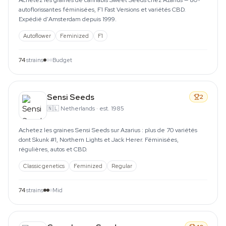
Achetez les graines de cannabis Sweet Seeds chez Azarius — 80+
autoflorissantes féminisées, F1 Fast Versions et variétés CBD.
Expédié d'Amsterdam depuis 1999.
Autoflower
Feminized
F1
74
strains
Budget
Sensi Seeds
2
🇳🇱
Netherlands
·
est. 1985
Achetez les graines Sensi Seeds sur Azarius : plus de 70 variétés
dont Skunk #1, Northern Lights et Jack Herer. Féminisées,
régulières, autos et CBD.
Classic genetics
Feminized
Regular
74
strains
Mid