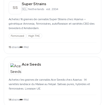
Super Strains
SS
🇳🇱
Netherlands
·
est. 2004
Achetez 16 graines de cannabis Super Strains chez Azarius —
génétique Amnesia, féminisées, autofloraison et variétés CBD des
breeders d'Amsterdam.
Feminized
High THC
15
strains
Mid
Ace Seeds
Achetez les graines de cannabis Ace Seeds chez Azarius : 14
variétés landrace du Malawi au Népal. Sativas pures, hybrides et
féminisées. Livraison UE.
14
strains
Mid