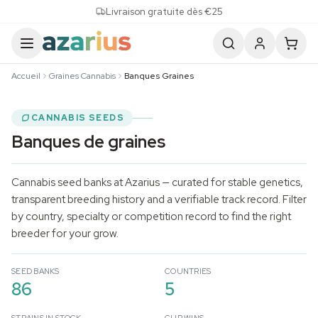
Skip to content
Livraison gratuite dès €25
Accueil
Graines Cannabis
Banques Graines
CANNABIS SEEDS
Banques de graines
Cannabis seed banks at Azarius — curated for stable genetics,
transparent breeding history and a verifiable track record. Filter
by country, specialty or competition record to find the right
breeder for your grow.
SEED BANKS
COUNTRIES
86
5