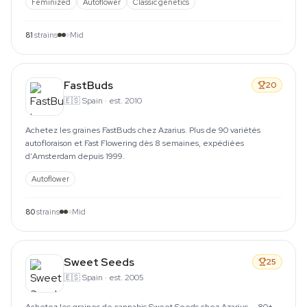
Feminized
Autoflower
Classic genetics
81
strains
Mid
FastBuds
20
🇪🇸
Spain
·
est. 2010
Achetez les graines FastBuds chez Azarius. Plus de 90 variétés
autofloraison et Fast Flowering dès 8 semaines, expédiées
d'Amsterdam depuis 1999.
Autoflower
80
strains
Mid
Sweet Seeds
25
🇪🇸
Spain
·
est. 2005