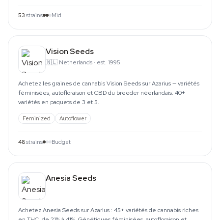
53
strains
Mid
Vision Seeds
🇳🇱
Netherlands
·
est. 1995
Achetez les graines de cannabis Vision Seeds sur Azarius — variétés
féminisées, autofloraison et CBD du breeder néerlandais. 40+
variétés en paquets de 3 et 5.
Feminized
Autoflower
48
strains
Budget
Anesia Seeds
Achetez Anesia Seeds sur Azarius : 45+ variétés de cannabis riches
en THC, de 21% à 41%. Génétiques féminisées, autofloraison et