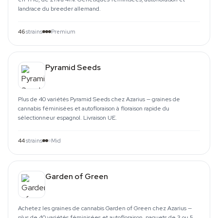
landrace du breeder allemand.
46
strains
Premium
Pyramid Seeds
Plus de 40 variétés Pyramid Seeds chez Azarius — graines de
cannabis féminisées et autofloraison à floraison rapide du
sélectionneur espagnol. Livraison UE.
44
strains
Mid
Garden of Green
Achetez les graines de cannabis Garden of Green chez Azarius —
plus de 40 variétés féminisées et autofloraison, paquets de 3 ou 5.