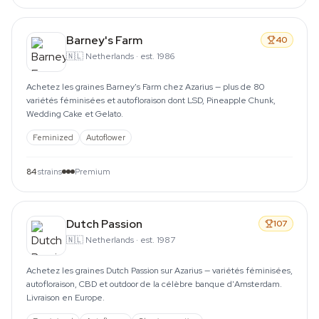
Barney's Farm
40
🇳🇱
Netherlands
·
est. 1986
Achetez les graines Barney's Farm chez Azarius — plus de 80
variétés féminisées et autofloraison dont LSD, Pineapple Chunk,
Wedding Cake et Gelato.
Feminized
Autoflower
84
strains
Premium
Dutch Passion
107
🇳🇱
Netherlands
·
est. 1987
Achetez les graines Dutch Passion sur Azarius — variétés féminisées,
autofloraison, CBD et outdoor de la célèbre banque d'Amsterdam.
Livraison en Europe.