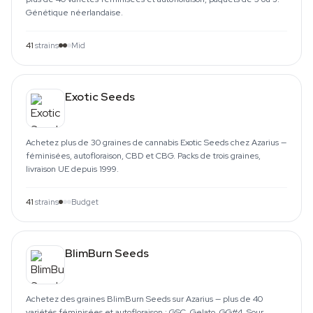
Génétique néerlandaise.
41
strains
Mid
Exotic Seeds
Achetez plus de 30 graines de cannabis Exotic Seeds chez Azarius —
féminisées, autofloraison, CBD et CBG. Packs de trois graines,
livraison UE depuis 1999.
41
strains
Budget
BlimBurn Seeds
Achetez des graines BlimBurn Seeds sur Azarius — plus de 40
variétés féminisées et autofloraison : GSC, Gelato, GG#4, Sour