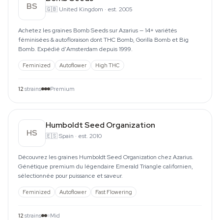
BS
🇬🇧
United Kingdom
·
est. 2005
Achetez les graines Bomb Seeds sur Azarius — 14+ variétés
féminisées & autofloraison dont THC Bomb, Gorilla Bomb et Big
Bomb. Expédié d'Amsterdam depuis 1999.
Feminized
Autoflower
High THC
12
strains
Premium
Humboldt Seed Organization
HS
🇪🇸
Spain
·
est. 2010
Découvrez les graines Humboldt Seed Organization chez Azarius.
Génétique premium du légendaire Emerald Triangle californien,
sélectionnée pour puissance et saveur.
Feminized
Autoflower
Fast Flowering
12
strains
Mid