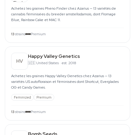
Achetez les graines Pheno Finder chez Azarius — 13 variétés de
cannabis féminisées du breeder amstellodamois, dont Fromage
Blue, Rainbow Cake et MAC 11.
13
strains
Premium
Happy Valley Genetics
HV
🇺🇸
United States
·
est. 2018
Achetez les graines Happy Valley Genetics chez Azarius — 13
variétés US autofloraison et féminisées dont Shortcut, Everglades
OG et Candy Games.
Feminized
Premium
13
strains
Premium
Bomb Seeds