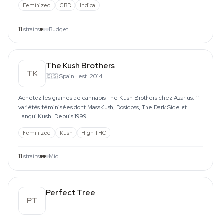
Feminized
CBD
Indica
11
strains
Budget
The Kush Brothers
TK
🇪🇸
Spain
·
est. 2014
Achetez les graines de cannabis The Kush Brothers chez Azarius. 11
variétés féminisées dont MassKush, Dosidoss, The Dark Side et
Langui Kush. Depuis 1999.
Feminized
Kush
High THC
11
strains
Mid
Perfect Tree
PT