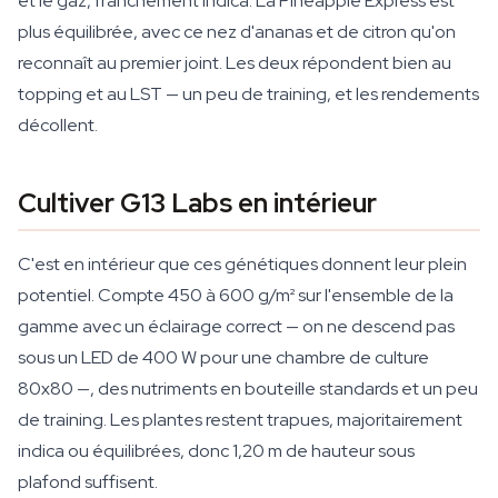
et le gaz, franchement indica. La Pineapple Express est
plus équilibrée, avec ce nez d'ananas et de citron qu'on
reconnaît au premier joint. Les deux répondent bien au
topping et au LST — un peu de training, et les rendements
décollent.
Cultiver G13 Labs en intérieur
C'est en intérieur que ces génétiques donnent leur plein
potentiel. Compte 450 à 600 g/m² sur l'ensemble de la
gamme avec un éclairage correct — on ne descend pas
sous un LED de 400 W pour une chambre de culture
80x80 —, des nutriments en bouteille standards et un peu
de training. Les plantes restent trapues, majoritairement
indica ou équilibrées, donc 1,20 m de hauteur sous
plafond suffisent.