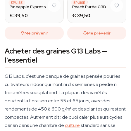
G13 LABS
G13 LABS
ÉPUISÉ
ÉPUISÉ
Pineapple Express
Peach Purée CBD
€ 39,50
€ 39,50
Me prévenir
Me prévenir
Acheter des graines G13 Labs —
l'essentiel
G13 Labs, c'est une banque de graines pensée pour les
cultivateurs indoor qui n'ont ni dix semaines à perdre ni
trois mètres sous plafond. La plupart des variétés
bouclent la floraison entre 55 et 65 jours, avec des
rendements de 450 à 600 g/m² et des plantes qui restent
compactes. Autrement dit : de quoi caler plusieurs cycles
par an dans une chambre de
culture
standard sans se