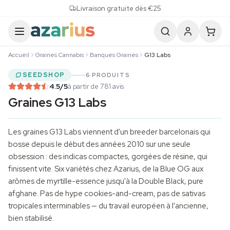
Skip to content
Livraison gratuite dès €25
Accueil
Graines Cannabis
Banques Graines
G13 Labs
SEEDSHOP
6 PRODUITS
4.5
/5
à partir de 781 avis
Graines G13 Labs
Les graines G13 Labs viennent d'un breeder barcelonais qui
bosse depuis le début des années 2010 sur une seule
obsession : des indicas compactes, gorgées de résine, qui
finissent vite. Six variétés chez Azarius, de la Blue OG aux
arômes de myrtille-essence jusqu'à la Double Black, pure
afghane. Pas de hype cookies-and-cream, pas de sativas
tropicales interminables — du travail européen à l'ancienne,
bien stabilisé.