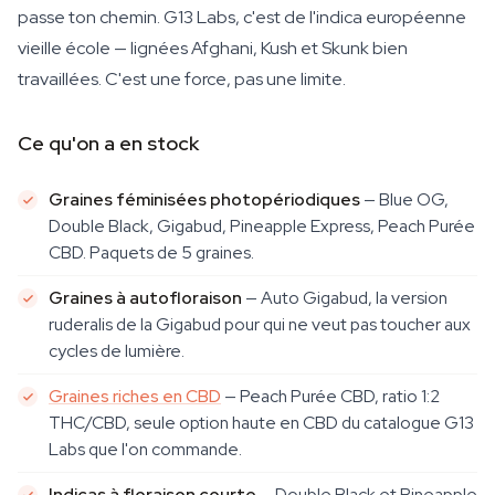
passe ton chemin. G13 Labs, c'est de l'indica européenne
vieille école — lignées Afghani, Kush et Skunk bien
travaillées. C'est une force, pas une limite.
Ce qu'on a en stock
Graines féminisées photopériodiques
— Blue OG,
Double Black, Gigabud, Pineapple Express, Peach Purée
CBD. Paquets de 5 graines.
Graines à autofloraison
— Auto Gigabud, la version
ruderalis de la Gigabud pour qui ne veut pas toucher aux
cycles de lumière.
Graines riches en CBD
— Peach Purée CBD, ratio 1:2
THC/CBD, seule option haute en CBD du catalogue G13
Labs que l'on commande.
Indicas à floraison courte
— Double Black et Pineapple