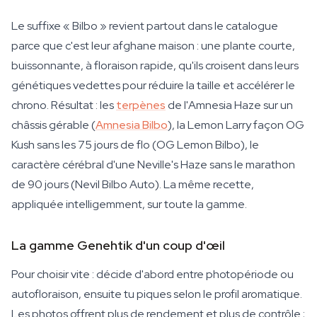
Le suffixe « Bilbo » revient partout dans le catalogue
parce que c'est leur afghane maison : une plante courte,
buissonnante, à floraison rapide, qu'ils croisent dans leurs
génétiques vedettes pour réduire la taille et accélérer le
chrono. Résultat : les
terpènes
de l'Amnesia Haze sur un
châssis gérable (
Amnesia Bilbo
), la Lemon Larry façon OG
Kush sans les 75 jours de flo (OG Lemon Bilbo), le
caractère cérébral d'une Neville's Haze sans le marathon
de 90 jours (Nevil Bilbo Auto). La même recette,
appliquée intelligemment, sur toute la gamme.
La gamme Genehtik d'un coup d'œil
Pour choisir vite : décide d'abord entre photopériode ou
autofloraison, ensuite tu piques selon le profil aromatique.
Les photos offrent plus de rendement et plus de contrôle ;