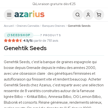
Skip to content
Livraison gratuite dès €25
Accueil
Graines Cannabis
Banques Graines
Genehtik Seeds
SEEDSHOP
7 PRODUITS
4.5
/5
à partir de 781 avis
Genehtik Seeds
Genehtik Seeds, c'est la banque de graines espagnole qui
bosse depuis Grenade depuis le milieu des années 2000,
avec une obsession claire : des génétiques féminisées et
autofloraison qui finissent vite et rendent beaucoup. Acheter
Genehtik Seeds chez Azarius, c'est repartir avec une sélection
resserrée de 8 variétés construites autour de la fameuse
lignée Bilbo — Kritikal Bilbo, Amnesia Bilbo, OG Lemon Bilbo,
Blubonik et consorts. Résine généreuse, rendements sérieux,