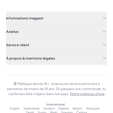
Informations magasin
Azarius
Azarius
Galvaniweg 11
5482 TN Schijndel
Graines de cannabis
Service client
Nederland
Champignons magiques
Infos livraison
support@azarius.com
Smokeshop
À propos & mentions légales
+31(0)204897914
Politique de retour
Smartshop
À propos d'Azarius
Garantie qualité
Herbshop
Wiki
Nous contacter
Growshop
Blog
🔞
Politique stricte 18+. Azarius ne vend sciemment à
FAQ
personne de moins de 18 ans. En passant une commande, tu
Musique
Politique de confidentialité
confirmes être majeur dans ton pays.
Notre politique d'âge
Rédacteurs
International
Normes éditoriales
English
·
Nederlands
·
Deutsch
·
Español
·
Italiano
·
Português
·
Dansk
·
Suomi
·
Polski
·
Svenska
·
Čeština