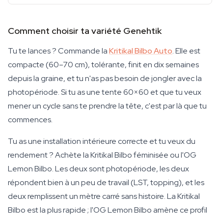
Comment choisir ta variété Genehtik
Tu te lances ? Commande la
Kritikal Bilbo Auto
. Elle est
compacte (60–70 cm), tolérante, finit en dix semaines
depuis la graine, et tu n'as pas besoin de jongler avec la
photopériode. Si tu as une tente 60×60 et que tu veux
mener un cycle sans te prendre la tête, c'est par là que tu
commences.
Tu as une installation intérieure correcte et tu veux du
rendement ? Achète la Kritikal Bilbo féminisée ou l'OG
Lemon Bilbo. Les deux sont photopériode, les deux
répondent bien à un peu de travail (LST, topping), et les
deux remplissent un mètre carré sans histoire. La Kritikal
Bilbo est la plus rapide ; l'OG Lemon Bilbo amène ce profil