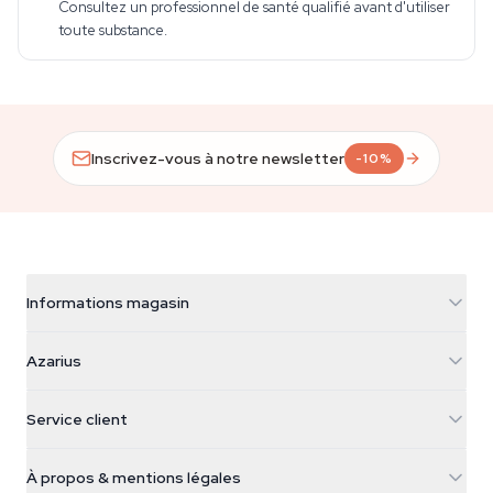
Consultez un professionnel de santé qualifié avant d'utiliser
toute substance.
Inscrivez-vous à notre newsletter
-10%
Informations magasin
Azarius
Azarius
Galvaniweg 11
5482 TN Schijndel
Graines de cannabis
Service client
Nederland
Champignons magiques
Infos livraison
support@azarius.com
Smokeshop
À propos & mentions légales
+31(0)204897914