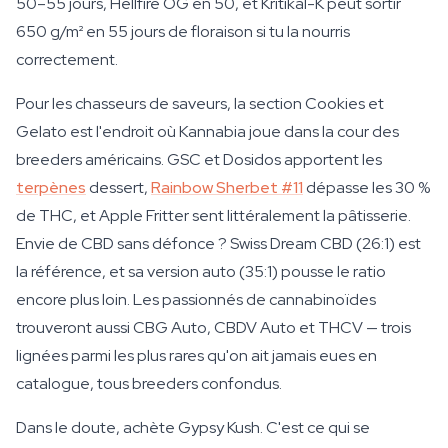
50–55 jours, Hellfire OG en 50, et Kritikal-K peut sortir
650 g/m² en 55 jours de floraison si tu la nourris
correctement.
Pour les chasseurs de saveurs, la section Cookies et
Gelato est l'endroit où Kannabia joue dans la cour des
breeders américains. GSC et Dosidos apportent les
terpènes
dessert,
Rainbow Sherbet #11
dépasse les 30 %
de THC, et Apple Fritter sent littéralement la pâtisserie.
Envie de CBD sans défonce ? Swiss Dream CBD (26:1) est
la référence, et sa version auto (35:1) pousse le ratio
encore plus loin. Les passionnés de cannabinoïdes
trouveront aussi CBG Auto, CBDV Auto et THCV — trois
lignées parmi les plus rares qu'on ait jamais eues en
catalogue, tous breeders confondus.
Dans le doute, achète Gypsy Kush. C'est ce qui se