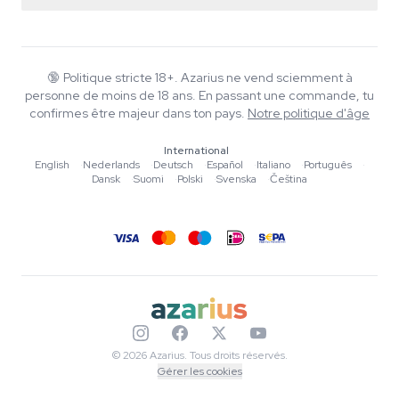
Politique de retour
Smartshop
À propos d'Azarius
Garantie qualité
Herbshop
Wiki
Nous contacter
Growshop
Blog
🔞
Politique stricte 18+. Azarius ne vend sciemment à
FAQ
personne de moins de 18 ans. En passant une commande, tu
Musique
Politique de confidentialité
confirmes être majeur dans ton pays.
Notre politique d'âge
Rédacteurs
International
Normes éditoriales
English
·
Nederlands
·
Deutsch
·
Español
·
Italiano
·
Português
·
Dansk
·
Suomi
·
Polski
·
Svenska
·
Čeština
Outils & Calculateurs
Promotions
Plan du site
© 2026 Azarius. Tous droits réservés.
Gérer les cookies