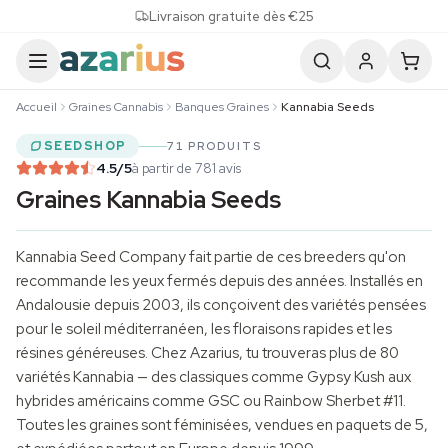
Skip to content
Livraison gratuite dès €25
Accueil
Graines Cannabis
Banques Graines
Kannabia Seeds
SEEDSHOP
71 PRODUITS
4.5
/5
à partir de 781 avis
Graines Kannabia Seeds
Kannabia Seed Company fait partie de ces breeders qu'on
recommande les yeux fermés depuis des années. Installés en
Andalousie depuis 2003, ils conçoivent des variétés pensées
pour le soleil méditerranéen, les floraisons rapides et les
résines généreuses. Chez Azarius, tu trouveras plus de 80
variétés Kannabia — des classiques comme Gypsy Kush aux
hybrides américains comme GSC ou Rainbow Sherbet #11.
Toutes les graines sont féminisées, vendues en paquets de 5,