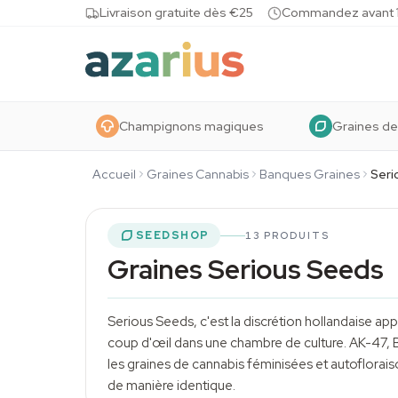
Skip to content
Livraison gratuite dès €25
Commandez avant 10
Champignons magiques
Graines de
Accueil
Graines Cannabis
Banques Graines
Seri
SEEDSHOP
13 PRODUITS
Graines Serious Seeds
Serious Seeds, c'est la discrétion hollandaise app
coup d'œil dans une chambre de culture. AK-47, 
les
graines de cannabis
féminisées et autoflorais
de manière identique.