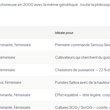
-victorieuse en 2000 avec la même génétique : toute la philosop
Idéale pour
minante, féminisée
Première commande Serious Seeds
féminisée
Cultivateurs qui cherchent du go
féminisée
Chasseurs de puissance — 22 % d
va, féminisée
Puristes Sativa avec de la hauteur
minante, féminisée
Effet équilibré — tête légère, co
minante, féminisée
Cultures SOG / ScrOG — courte, d