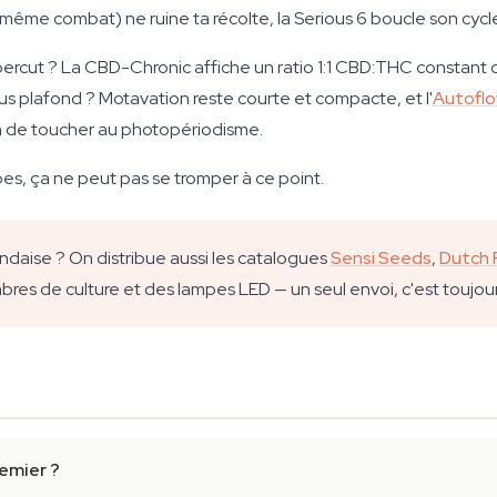
 même combat) ne ruine ta récolte, la Serious 6 boucle son cycle
ppercut ? La CBD-Chronic affiche un ratio 1:1 CBD:THC constant 
us plafond ? Motavation reste courte et compacte, et l'
Autoflo
soin de toucher au photopériodisme.
s, ça ne peut pas se tromper à ce point.
ndaise ? On distribue aussi les catalogues
Sensi Seeds
,
Dutch 
s de culture et des lampes LED — un seul envoi, c'est toujours
emier ?