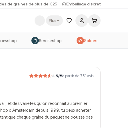
des de graines de plus de €25
Emballage discret
Plus
rowshop
Smokeshop
Soldes
4.5
/5
à partir de 781 avis
vail, et des variétés qu'on reconnaît au premier
tshop d'Amsterdam depuis 1999, tu peux acheter
é tant que chaque graine du paquet ne pousse pas