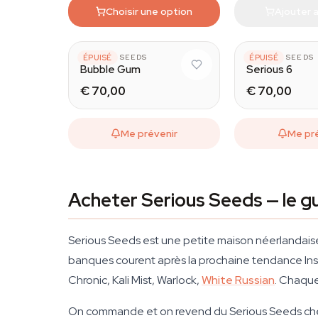
Choisir une option
Ajouter a
SERIOUS SEEDS
ÉPUISÉ
SERIOUS SEEDS
ÉPUISÉ
Bubble Gum
Serious 6
€ 70,00
€ 70,00
Me prévenir
Me pr
Acheter Serious Seeds — le g
Serious Seeds est une petite maison néerlandaise
banques courent après la prochaine tendance In
Chronic, Kali Mist, Warlock,
White Russian
. Chaque
On commande et on revend du Serious Seeds chez 