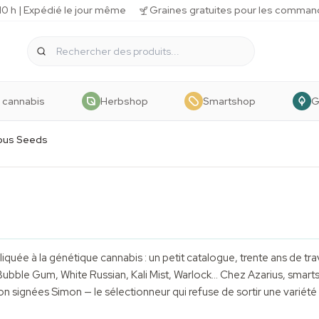
 h | Expédié le jour même
Graines gratuites pour les comman
 cannabis
Herbshop
Smartshop
G
ous Seeds
liquée à la génétique cannabis : un petit catalogue, trente ans de tra
Bubble Gum, White Russian, Kali Mist, Warlock… Chez Azarius, smar
on signées Simon — le sélectionneur qui refuse de sortir une variét