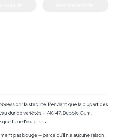
er au panier
Ajouter au panier
ession : la stabilité. Pendant que la plupart des
yau dur de variétés — AK-47, Bubble Gum,
 que tu ne l'imagines.
iment pas bougé — parce qu'il n'a aucune raison