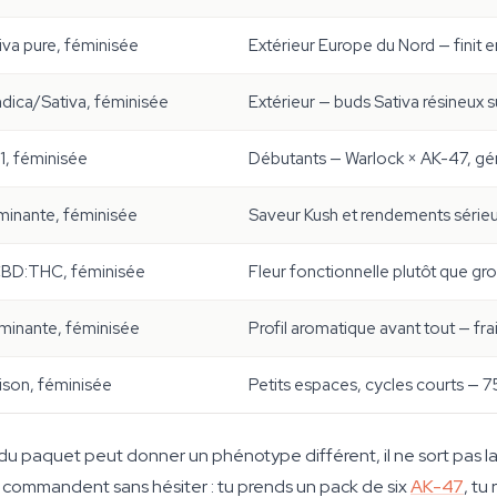
iva pure, féminisée
Extérieur Europe du Nord — finit e
ndica/Sativa, féminisée
Extérieur — buds Sativa résineux su
1, féminisée
Débutants — Warlock × AK-47, gé
minante, féminisée
Saveur Kush et rendements série
 CBD:THC, féminisée
Fleur fonctionnelle plutôt que gr
minante, féminisée
Profil aromatique avant tout — fr
ison, féminisée
Petits espaces, cycles courts — 75 
 du paquet peut donner un phénotype différent, il ne sort pas la 
s commandent sans hésiter : tu prends un pack de six
AK-47
, tu