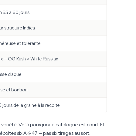
n 55 à 60 jours
r structure Indica
néreuse et tolérante
ux — OG Kush × White Russian
osse claque
aise et bonbon
jours de la graine à la récolte
variété. Voilà pourquoi le catalogue est court. Et
 récoltes six AK-47 — pas six tirages au sort.