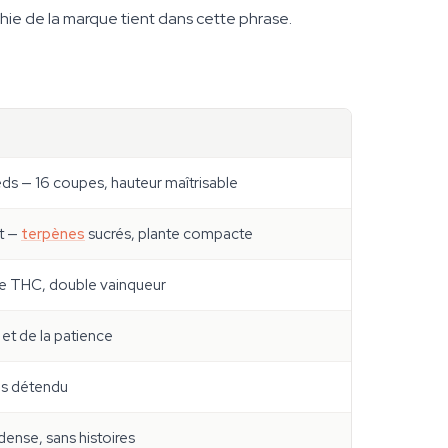
hie de la marque tient dans cette phrase.
 — 16 coupes, hauteur maîtrisable
ût —
terpènes
sucrés, plante compacte
e THC, double vainqueur
 et de la patience
rps détendu
ense, sans histoires