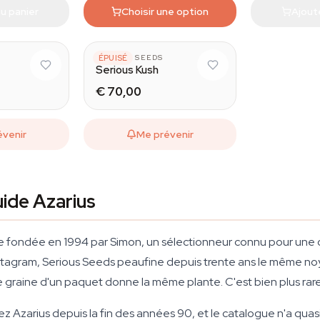
u panier
Choisir une option
Ajout
SERIOUS SEEDS
ÉPUISÉ
Serious Kush
€ 70,00
évenir
Me prévenir
uide Azarius
 fondée en 1994 par Simon, un sélectionneur connu pour une obs
stagram, Serious Seeds peaufine depuis trente ans le même no
 graine d'un paquet donne la même plante. C'est bien plus rare
Azarius depuis la fin des années 90, et le catalogue n'a quas