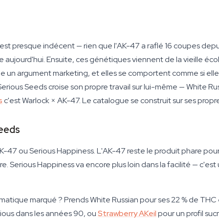
 est presque indécent — rien que l'AK-47 a raflé 16 coupes depui
ve aujourd'hui. Ensuite, ces génétiques viennent de la vieille éco
ne un argument marketing, et elles se comportent comme si ell
, Serious Seeds croise son propre travail sur lui-même — White R
s
c'est Warlock × AK-47. Le catalogue se construit sur ses propr
Seeds
47 ou Serious Happiness. L'AK-47 reste le produit phare pour
tre. Serious Happiness va encore plus loin dans la facilité — c'e
aromatique marqué ? Prends White Russian pour ses 22 % de TH
rious dans les années 90, ou
Strawberry AKeil
pour un profil sucr