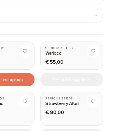
11
EDS
SERIOUS SEEDS
Warlock
€ 55,00
r une option
Ajouter au panier
EDS
SERIOUS SEEDS
ic
Strawberry AKeil
€ 80,00