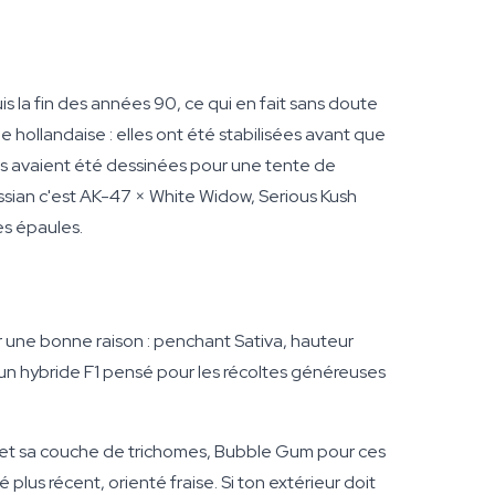
s la fin des années 90, ce qui en fait sans doute
le hollandaise : elles ont été stabilisées avant que
es avaient été dessinées pour une tente de
ussian c'est AK-47 × White Widow, Serious Kush
es épaules.
 une bonne raison : penchant Sativa, hauteur
st un hybride F1 pensé pour les récoltes généreuses
C et sa couche de trichomes, Bubble Gum pour ces
é plus récent, orienté fraise. Si ton extérieur doit