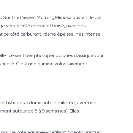
ed Runtz et Sweet Morning Mimosa ouvrent le bal
ge vers le côté cookie et boisé, avec des
 ce côté carburant, résine épaisse, nez intense.
elle : ce sont des photopériodiques classiques qui
a variété. C'est une gamme volontairement
des hybrides à dominante équilibrée, avec une
ment autour de 8 à 9 semaines). Elles
our le côté agrumes-pétillant, Shaolin Spritzer