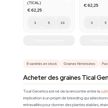
(TICAL)
€ 62,25
€ 62,25
3
5
10
3
5
Ajouter au panier
Ajouter a
8 variétés en stock
Graines féminisées
Pac
Acheter des graines Tical Gen
Tical Genetics est né de la rencontre entre la
cult
implication à un projet de breeding qui sélectio
retravaillés pour donner des plantes stables, rés