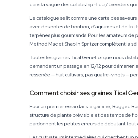
dans la vague des collabs hip-hop / breeders qui 
Le catalogue se lit comme une carte des saveurs 
avec des notes de bonbon, d'agrumes et de fruit
terpènes plus gourmands. Pour les amateurs de pr
Method Mac et Shaolin Spritzer complètent la séle
Toutes les graines Tical Genetics que nous distrib
demandent un passage en 12/12 pour démarrer la f
resserrée — huit cultivars, pas quatre-vingts — p
Comment choisir ses graines Tical Ge
Pour un premier essai dans la gamme, Rugged Runt
structure de plante prévisible et des temps de f
pardonnent les petites erreurs de débutant tout en 
Les cultivateurs intermédiaires qui cherchent un p