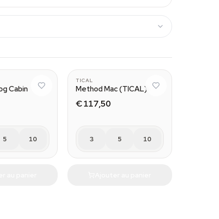
TICAL
og Cabin
Method Mac (TICAL)
€ 117,50
5
10
3
5
10
er au panier
Ajouter au panier