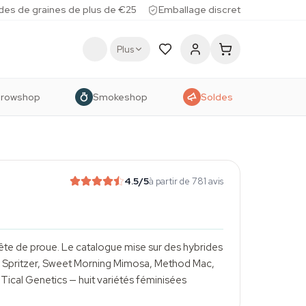
des de graines de plus de €25
Emballage discret
Plus
rowshop
Smokeshop
Soldes
4.5
/5
à partir de 781 avis
ête de proue. Le catalogue mise sur des hybrides
n Spritzer, Sweet Morning Mimosa, Method Mac,
ical Genetics — huit variétés féminisées