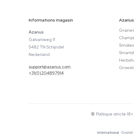
Informations magasin
Azarius
Graines
Azarius
Champi
Galvaniweg 11
Smokes
5482 TN Schijndel
Smarts
Nederland
Herbsh
support@azarius.com
Growsh
+31(0)204897914
🔞
Politique stricte 
International
English