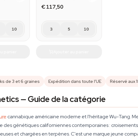
€ 117,50
10
3
5
10
u panier
Ajouter au panier
ks de 3 et 6 graines
Expédition dans toute l'UE
Réservé aux 
etics — Guide de la catégorie
ure
cannabique américaine moderne et l'héritage Wu-Tang. Met
nne des génétiques californiennes contemporaines : croisement
ineuses et chargées en terpènes. C'est une marque jeune comparé