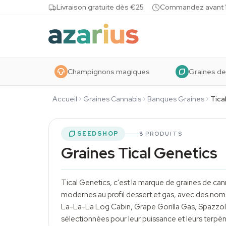
Skip to content
Livraison gratuite dès €25
Commandez avant 10
Champignons magiques
Graines de
Accueil
Graines Cannabis
Banques Graines
Tica
SEEDSHOP
8 PRODUITS
Graines Tical Genetics
Tical Genetics, c'est la marque de
graines de can
modernes au profil dessert et gas, avec des no
La-La-La Log Cabin, Grape Gorilla Gas, Spazzola
sélectionnées pour leur puissance et leurs
terpè