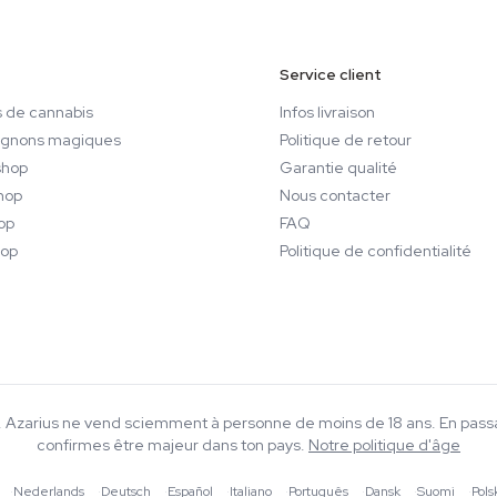
Service client
 de cannabis
Infos livraison
gnons magiques
Politique de retour
hop
Garantie qualité
hop
Nous contacter
op
FAQ
op
Politique de confidentialité
18+. Azarius ne vend sciemment à personne de moins de 18 ans. En pa
confirmes être majeur dans ton pays.
Notre politique d'âge
·
Nederlands
·
Deutsch
·
Español
·
Italiano
·
Português
·
Dansk
·
Suomi
·
Pols