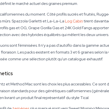
définit le marché actuel des graines premium.
californiennes du moment. Côté profils sucrés et fruités, Rugg
s mûrs. Spazzola Garletti et La-La-La
Log Cabin
tirent davanta
ofils gas et OG, Grape Gorilla Gas et 24K Gold Fangs apportent
ction avec des hybrides équilibrés qui mêlent les deux univers.
uons sont féminisées. Il n'y a pas d'autoflo dans la gamme actu
loraison. Les packs existent en formats 3 et 6 graines selon l
ensée comme une sélection plutôt qu'un catalogue exhaustif.
netics
z et Method Mac sont les choix les plus accessibles. Ce sont 
loraison standards pour des génétiques californiennes (générale
livrant un produit final représentatif du style Tical.
rofil de
terpènes
plus marqué iront vers Sweet Morning Mimosa p