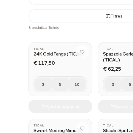
Filtres
8 produits affichés
TICAL
TICAL
24K Gold Fangs (TICAL)
Spazzola Garle
(TICAL)
€ 117,50
€ 62,25
3
5
10
3
5
Ajouter au panier
Ajouter a
TICAL
TICAL
Sweet Morning Mimosa
Shaolin Spritz