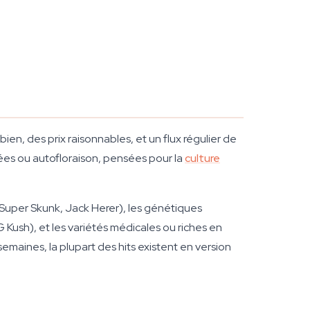
ien, des prix raisonnables, et un flux régulier de
sées ou autofloraison, pensées pour la
culture
, Super Skunk, Jack Herer), les génétiques
OG Kush), et les variétés médicales ou riches en
aines, la plupart des hits existent en version