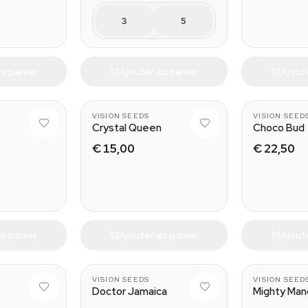
3
5
u panier
Ajouter au panier
Ajout
VISION SEEDS
VISION SEED
Crystal Queen
Choco Bud
€ 15,00
€ 22,50
u panier
Ajouter au panier
Ajout
VISION SEEDS
VISION SEED
D
Doctor Jamaica
Mighty Man