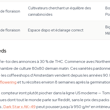
Cultivateurs cherchant un équilibre des
Bo
de floraison
cannabinoïdes
Po
Bi
de floraison
Espace dispo et éclairage correct
Mi
eds
méfie-toi des annonces à 30 % de THC. Commence avec Northern
hambre de culture 80x80 demain matin. Ces variétés pardonnent 
e les coffeeshops d'Amsterdam vendent depuis les années 90. 
flowering
et tu récoltes environ 8 semaines après la germinatio
au compteur iront plutôt piocher dans la ligne US moderne — T
ques dont tout le monde parle sur Reddit, sans le prix des pack
s ;
Dark Star x AK-49
peut pousser jusqu'à 950 g/m² en intérieur 