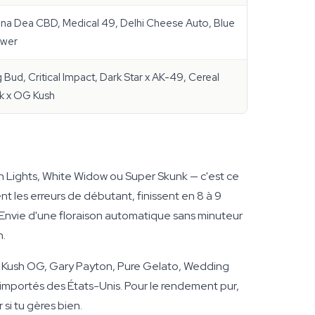
na Dea CBD, Medical 49, Delhi Cheese Auto, Blue
wer
g Bud, Critical Impact, Dark Star x AK-49, Cereal
lk x OG Kush
 Lights, White Widow ou Super Skunk — c'est ce
les erreurs de débutant, finissent en 8 à 9
Envie d'une floraison automatique sans minuteur
n.
om Kush OG, Gary Payton, Pure Gelato, Wedding
s importés des États-Unis. Pour le rendement pur,
si tu gères bien.