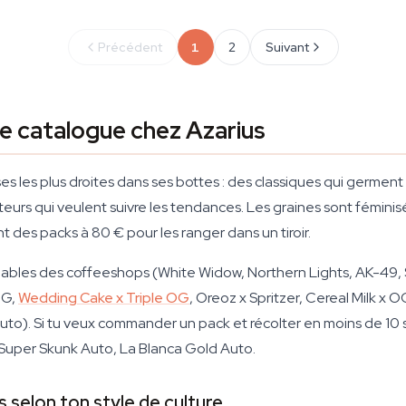
Précédent
1
2
Suivant
le catalogue chez Azarius
 les plus droites dans ses bottes : des classiques qui germent b
eurs qui veulent suivre les tendances. Les graines sont fémini
 des packs à 80 € pour les ranger dans un tiroir.
tournables des coffeeshops (White Widow, Northern Lights, AK-49
OG,
Wedding Cake x Triple OG
, Oreoz x Spritzer, Cereal Milk x 
). Si tu veux commander un pack et récolter en moins de 10 sem
Super Skunk Auto, La Blanca Gold Auto.
s selon ton style de culture