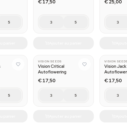
€ 17,50
€ 25,00
5
3
5
3
u panier
Ajouter au panier
Ajout
VISION SEEDS
VISION SEED
s
Vision Critical
Vision Jack
Autoflowering
Autoflower
€ 17,50
€ 17,50
5
3
5
3
u panier
Ajouter au panier
Ajout