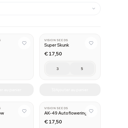
S
VISION SEEDS
Super Skunk
€ 17,50
3
5
er au panier
Ajouter au panier
S
VISION SEEDS
ow
AK-49 Autoflowering
€ 17,50