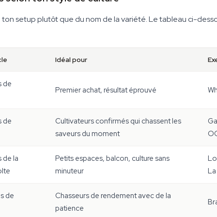
r de ton setup plutôt que du nom de la variété. Le tableau ci-de
cle
Idéal pour
Ex
s de
Premier achat, résultat éprouvé
Wh
s de
Cultivateurs confirmés qui chassent les
Ga
saveurs du moment
O
 de la
Petits espaces, balcon, culture sans
Lo
olte
minuteur
La
s de
Chasseurs de rendement avec de la
Br
patience