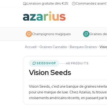
Skip to content
Livraison gratuite dès €25
Commandez avant 10
Champignons magiques
Graines de
Accueil
Graines Cannabis
Banques Graines
Visi
SEEDSHOP
48 PRODUITS
Vision Seeds
Vision Seeds, c'est une banque de graines néerla
pour une marque de luxe. Chez Azarius, tu trouve
croisements américains récents, en passant par 