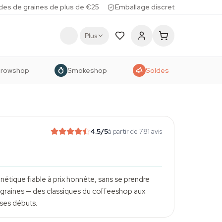
des de graines de plus de €25
Emballage discret
Plus
rowshop
Smokeshop
Soldes
4.5
/5
à partir de 781 avis
étique fiable à prix honnête, sans se prendre
5 graines — des classiques du coffeeshop aux
ses débuts.