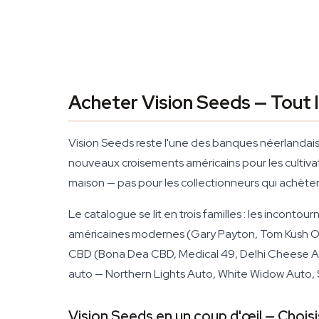
Acheter Vision Seeds — Tout 
Vision Seeds reste l'une des banques néerlandaises
nouveaux croisements américains pour les cultivat
maison — pas pour les collectionneurs qui achètent
Le catalogue se lit en trois familles : les incon
américaines modernes (Gary Payton, Tom Kush 
CBD (Bona Dea CBD, Medical 49, Delhi Cheese Auto
auto — Northern Lights Auto, White Widow Auto, 
Vision Seeds en un coup d'œil — Choisi