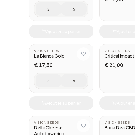
3
5
Ajouter au panier
Ajouter a
VISION SEEDS
VISION SEEDS
La Blanca Gold
Critical Impact
€ 17,50
€ 21,00
3
5
Ajouter au panier
Ajouter a
VISION SEEDS
VISION SEEDS
Delhi Cheese
Bona Dea CB
Autoflowering