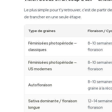
Le plus simple pour t'y retrouver, c'est de parti
de trancher en une seule étape.
Type de graines
Floraison / Cy
Féminisées photopériode —
8–10 semaine
classiques
floraison
Féminisées photopériode —
8–10 semaine
US modernes
floraison
8–10 semaines
Autofloraison
graine à la réc
Sativa dominante / floraison
12–14 semaine
longue
floraison