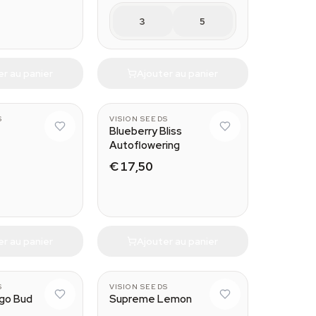
3
5
er au panier
Ajouter au panier
S
VISION SEEDS
Blueberry Bliss
Autoflowering
€ 17,50
er au panier
Ajouter au panier
S
VISION SEEDS
go Bud
Supreme Lemon