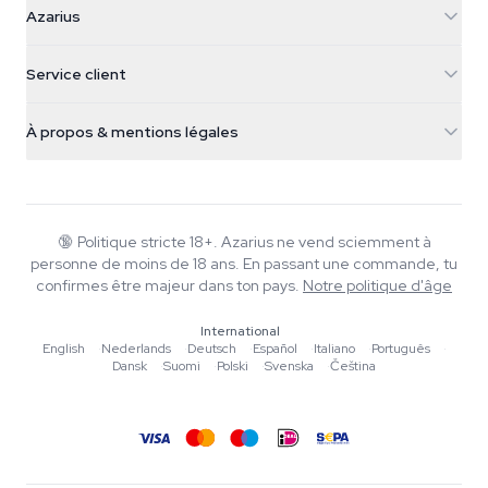
Azarius
Galvaniweg 11
5482 TN Schijndel
Graines de cannabis
Service client
Nederland
Champignons magiques
Infos livraison
support@azarius.com
Smokeshop
À propos & mentions légales
+31(0)204897914
Politique de retour
Smartshop
À propos d'Azarius
Garantie qualité
Herbshop
Wiki
Nous contacter
Growshop
Blog
🔞
Politique stricte 18+. Azarius ne vend sciemment à
FAQ
personne de moins de 18 ans. En passant une commande, tu
Musique
Politique de confidentialité
confirmes être majeur dans ton pays.
Notre politique d'âge
Rédacteurs
International
Normes éditoriales
English
·
Nederlands
·
Deutsch
·
Español
·
Italiano
·
Português
·
Dansk
·
Suomi
·
Polski
·
Svenska
·
Čeština
Outils & Calculateurs
Promotions
Plan du site