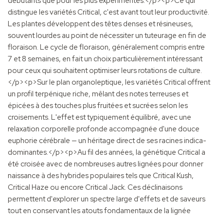
débutants que pour les plus expérimentés.</p><p>Ce qui
distingue les variétés Critical, c'est avant tout leur productivité.
Les plantes développent des têtes denses et résineuses,
souvent lourdes au point de nécessiter un tuteurage en fin de
floraison. Le cycle de floraison, généralement compris entre
7 et 8 semaines, en fait un choix particulièrement intéressant
pour ceux qui souhaitent optimiser leurs rotations de culture.
</p><p>Sur le plan organoleptique, les variétés Critical offrent
un profil terpénique riche, mêlant des notes terreuses et
épicées à des touches plus fruitées et sucrées selon les
croisements. L'effet est typiquement équilibré, avec une
relaxation corporelle profonde accompagnée d'une douce
euphorie cérébrale — un héritage direct de ses racines indica-
dominantes.</p><p>Au fil des années, la génétique Critical a
été croisée avec de nombreuses autres lignées pour donner
naissance à des hybrides populaires tels que Critical Kush,
Critical Haze ou encore Critical Jack. Ces déclinaisons
permettent d'explorer un spectre large d'effets et de saveurs
tout en conservant les atouts fondamentaux de la lignée