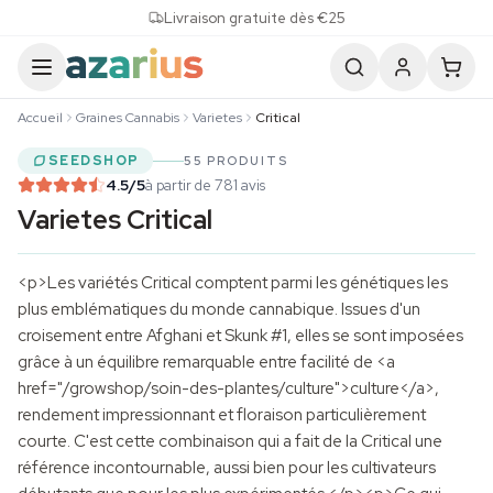
Skip to content
Livraison gratuite dès €25
Accueil
Graines Cannabis
Varietes
Critical
SEEDSHOP
55 PRODUITS
4.5
/5
à partir de 781 avis
Varietes Critical
<p>Les variétés Critical comptent parmi les génétiques les
plus emblématiques du monde cannabique. Issues d'un
croisement entre Afghani et Skunk #1, elles se sont imposées
grâce à un équilibre remarquable entre facilité de <a
href="/growshop/soin-des-plantes/culture">culture</a>,
rendement impressionnant et floraison particulièrement
courte. C'est cette combinaison qui a fait de la Critical une
référence incontournable, aussi bien pour les cultivateurs