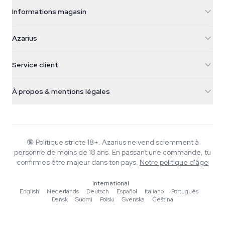
Informations magasin
Azarius
Azarius
Galvaniweg 11
5482 TN Schijndel
Graines de cannabis
Service client
Nederland
Champignons magiques
Infos livraison
support@azarius.com
Smokeshop
À propos & mentions légales
+31(0)204897914
Politique de retour
Smartshop
À propos d'Azarius
Garantie qualité
Herbshop
Wiki
Nous contacter
Growshop
Blog
🔞
Politique stricte 18+. Azarius ne vend sciemment à
FAQ
personne de moins de 18 ans. En passant une commande, tu
Musique
Politique de confidentialité
confirmes être majeur dans ton pays.
Notre politique d'âge
Rédacteurs
International
Normes éditoriales
English
·
Nederlands
·
Deutsch
·
Español
·
Italiano
·
Português
·
Dansk
·
Suomi
·
Polski
·
Svenska
·
Čeština
Outils & Calculateurs
Promotions