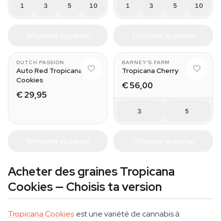
1
3
5
10
1
3
5
10
Ajouter au panier
Ajouter au panier
DUTCH PASSION
BARNEY'S FARM
Auto Red Tropicana
Tropicana Cherry
Cookies
€ 56,00
€ 29,95
3
5
Ajouter au panier
Ajouter au panier
Acheter des graines Tropicana
Cookies — Choisis ta version
Tropicana Cookies
est une variété de cannabis à