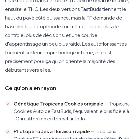
Lis le tableau dans cet ordre : d'abord le délai de récolte,
ensuite le THC. Les deux versions FastBuds tiennent le
haut du pavé côté puissance, mais la FF demande de
basculer la photopériode toi-même — donc plus de
contrôle, plus de décisions, et une courbe
d'apprentissage un peu plus raide. Les autoflorissantes
tournent sur leur propre horloge interne, et c'est
précisément pour ça qu'on oriente la majorité des
débutants vers elles.
Ce qu'on a en rayon
Génétique Tropicana Cookies originale
— Tropicana
Cookies Auto de FastBuds, l'équivalent le plus fidèle à
l'Oni californien en format autoflo
Photopériodes à floraison rapide
— Tropicana
Cookies FF, une photo qui boucle dans les délais d'une