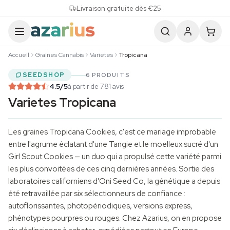
Skip to content
Livraison gratuite dès €25
Accueil
Graines Cannabis
Varietes
Tropicana
SEEDSHOP
6 PRODUITS
4.5
/5
à partir de 781 avis
Varietes Tropicana
Les graines Tropicana Cookies, c'est ce mariage improbable
entre l'agrume éclatant d'une Tangie et le moelleux sucré d'un
Girl Scout Cookies — un duo qui a propulsé cette variété parmi
les plus convoitées de ces cinq dernières années. Sortie des
laboratoires californiens d'Oni Seed Co, la génétique a depuis
été retravaillée par six sélectionneurs de confiance :
autoflorissantes, photopériodiques, versions express,
phénotypes pourpres ou rouges. Chez Azarius, on en propose