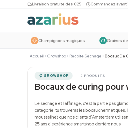
Skip to content
Livraison gratuite dès €25
Commandez avant 10
Champignons magiques
Graines de
Accueil
Growshop
Recolte Sechage
Bocaux De C
GROWSHOP
2 PRODUITS
Bocaux de curing pour
Le séchage et l'affinage, c'est la partie pas glamo
catégorie, tu trouveras les bocaux hermétiques, 
mousseline) que nos clients d'Amsterdam utilisen
25 ans d'expérience smartshop derrière nous.