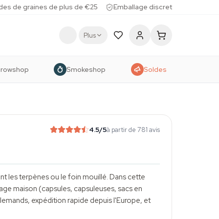
des de graines de plus de €25
Emballage discret
Plus
rowshop
Smokeshop
Soldes
4.5
/5
à partir de 781 avis
ent les
terpènes
ou le foin mouillé. Dans cette
age maison (capsules, capsuleuses, sacs en
lemands, expédition rapide depuis l'Europe, et