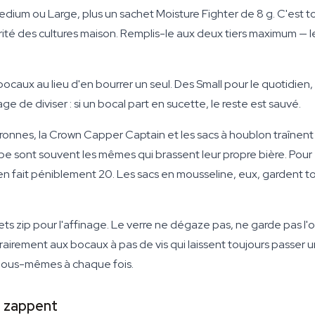
Medium ou Large, plus un sachet Moisture Fighter de 8 g. C'est 
ité des cultures maison. Remplis-le aux deux tiers maximum — le
 bocaux au lieu d'en bourrer un seul. Des Small pour le quotidien,
tage de diviser : si un bocal part en sucette, le reste est sauvé.
uronnes, la Crown Capper Captain et les sacs à houblon traînent
rbe sont souvent les mêmes qui brassent leur propre bière. Pour
en fait péniblement 20. Les sacs en mousseline, eux, gardent to
hets zip pour l'affinage. Le verre ne dégaze pas, ne garde pas l'
airement aux bocaux à pas de vis qui laissent toujours passer
t nous-mêmes à chaque fois.
s zappent