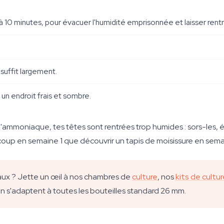
 à 10 minutes, pour évacuer l'humidité emprisonnée et laisser rentrer 
suffit largement.
 un endroit frais et sombre.
 l'ammoniaque, tes têtes sont rentrées trop humides : sors-les, 
 coup en semaine 1 que découvrir un tapis de moisissure en sema
ocaux ? Jette un œil à nos chambres de
culture
, nos
kits de cultu
in s'adaptent à toutes les bouteilles standard 26 mm.