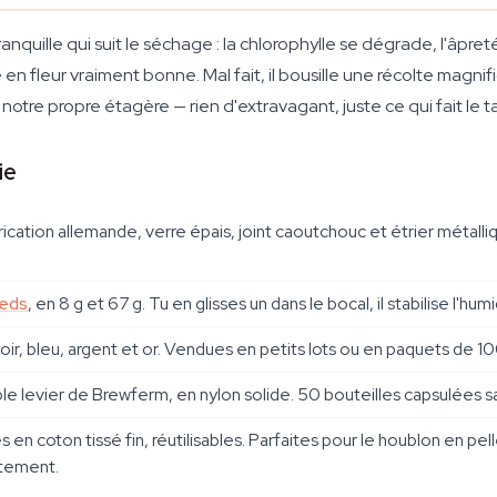
nquille qui suit le séchage : la chlorophylle se dégrade, l'âpreté
te en fleur vraiment bonne. Mal fait, il bousille une récolte magn
otre propre étagère — rien d'extravagant, juste ce qui fait le ta
ie
ication allemande, verre épais, joint caoutchouc et étrier métalliqu
eeds
, en 8 g et 67 g. Tu en glisses un dans le bocal, il stabilise l'hu
r, bleu, argent et or. Vendues en petits lots ou en paquets de 100,
le levier de Brewferm, en nylon solide. 50 bouteilles capsulées sa
 en coton tissé fin, réutilisables. Parfaites pour le houblon en pe
ectement.