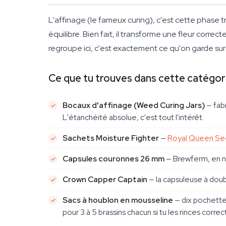
L'affinage (le fameux curing), c'est cette phase tra
équilibre. Bien fait, il transforme une fleur correc
regroupe ici, c'est exactement ce qu'on garde sur n
Ce que tu trouves dans cette catégor
Bocaux d'affinage (Weed Curing Jars)
— fabr
L'étanchéité absolue, c'est tout l'intérêt.
Sachets Moisture Fighter
—
Royal Queen S
Capsules couronnes 26 mm
— Brewferm, en noi
Crown Capper Captain
— la capsuleuse à doub
Sacs à houblon en mousseline
— dix pochettes
pour 3 à 5 brassins chacun si tu les rinces corr