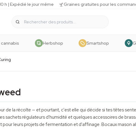
 h | Expédié le jour même
Graines gratuites pour les comman
 cannabis
Herbshop
Smartshop
G
uring
 weed
ur de la récolte — et pourtant, c'est elle qui décide si tes têtes sent
les sachets régulateurs d'humidité et quelques
accessoires
de brass
t pour leurs projets de fermentation et d'affinage. Bocaux mason al