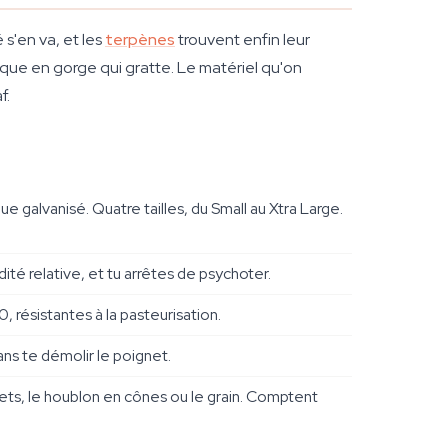
 s'en va, et les
terpènes
trouvent enfin leur
ifique en gorge qui gratte. Le matériel qu'on
f.
e galvanisé. Quatre tailles, du Small au Xtra Large.
midité relative, et tu arrêtes de psychoter.
 résistantes à la pasteurisation.
ns te démolir le poignet.
llets, le houblon en cônes ou le grain. Comptent