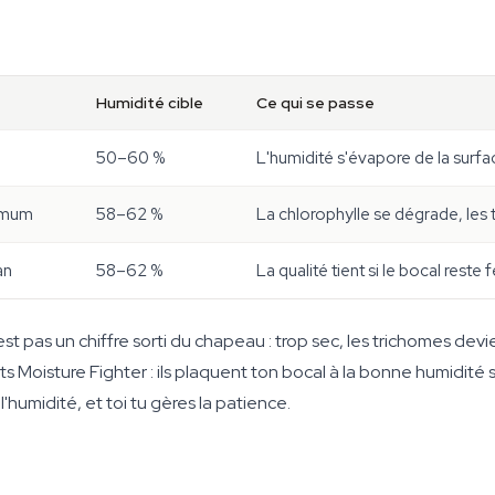
Humidité cible
Ce qui se passe
50–60 %
L'humidité s'évapore de la surfa
nimum
58–62 %
La chlorophylle se dégrade, les 
an
58–62 %
La qualité tient si le bocal reste 
t pas un chiffre sorti du chapeau : trop sec, les trichomes devie
 Moisture Fighter : ils plaquent ton bocal à la bonne humidité sa
'humidité, et toi tu gères la patience.
e