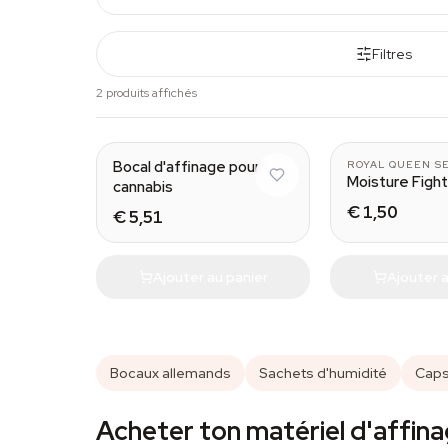
Filtres
2 produits affichés
Medium
Bocal d'affinage pour
ROYAL QUEEN S
Moisture Figh
cannabis
€ 1,50
€ 5,51
Ajouter au panier
Ajouter a
Bocaux allemands
Sachets d'humidité
Caps
Acheter ton matériel d'affina