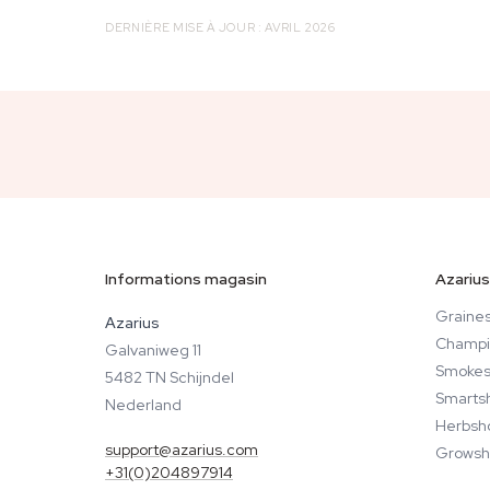
DERNIÈRE MISE À JOUR : AVRIL 2026
Informations magasin
Azarius
Graines
Azarius
Champi
Galvaniweg 11
Smokes
5482 TN Schijndel
Smarts
Nederland
Herbsh
support@azarius.com
Growsh
+31(0)204897914