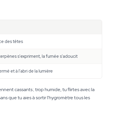
ce des têtes
terpènes s'expriment, la fumée s'adoucit
fermé et à l'abri de la lumière
nnent cassants ; trop humide, tu flirtes avec la
ns que tu aies à sortir l'hygromètre tous les