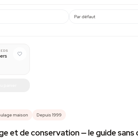
Par défaut
8 g
EEDS
ters
u panier
ulage maison
Depuis 1999
ge et de conservation — le guide sans 