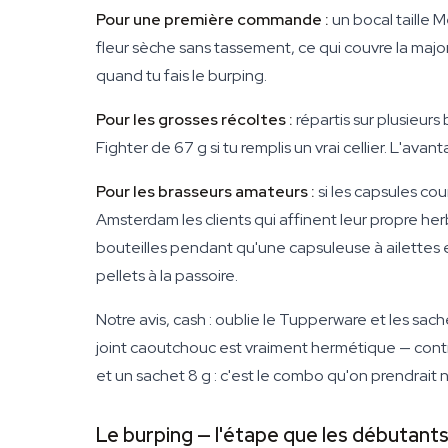
Pour une première commande :
un bocal taille 
fleur sèche sans tassement, ce qui couvre la major
quand tu fais le burping.
Pour les grosses récoltes :
répartis sur plusieurs
Fighter de 67 g si tu remplis un vrai cellier. L'avan
Pour les brasseurs amateurs :
si les capsules co
Amsterdam les clients qui affinent leur propre he
bouteilles pendant qu'une capsuleuse à ailettes 
pellets à la passoire.
Notre avis, cash : oublie le Tupperware et les sac
joint caoutchouc est vraiment hermétique — contr
et un sachet 8 g : c'est le combo qu'on prendrai
Le burping — l'étape que les débutant