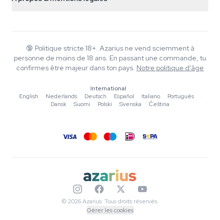
+31(0)204897914
Politique de retour
Smartshop
À propos d'Azarius
Garantie qualité
Herbshop
Wiki
Nous contacter
Growshop
Blog
🔞
Politique stricte 18+. Azarius ne vend sciemment à
FAQ
personne de moins de 18 ans. En passant une commande, tu
Musique
Politique de confidentialité
confirmes être majeur dans ton pays.
Notre politique d'âge
Rédacteurs
International
Normes éditoriales
English
·
Nederlands
·
Deutsch
·
Español
·
Italiano
·
Português
·
Dansk
·
Suomi
·
Polski
·
Svenska
·
Čeština
Outils & Calculateurs
Promotions
Plan du site
© 2026 Azarius. Tous droits réservés.
Gérer les cookies