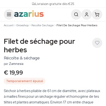
Skip to content
Livraison gratuite dès €25
Accueil
Growshop
Recolte Sechage
Filet De Sechage Pour Herbes
Filet de séchage pour
herbes
Récolte & séchage
par
Zamnesia
€ 19,99
Temporairement épuisé
Séchoir à herbes pliable de 61 cm de diamètre, avec plateaux
à mailles fines pour un séchage régulier et homogène de tes
têtes et plantes aromatiques. Environ 17 cm entre chaque