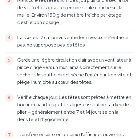
Manucure tes têtes humides (ou plus tard à sec, à toi
de voir) et dispose-les en une seule couche sur la
maille. Environ 150 g de matière fraîche par étage,
c'est le bon dosage.
Laisse les 17 cm prévus entre les niveaux — n'entasse
pas, ne superpose pas les têtes.
Garde une légère circulation d'air avec un ventilateur à
pince dirigé vers un mur, jamais directement sur le
séchoir. Un souffle direct sèche l'extérieur trop vite et
piège l'humidité au cœur des têtes.
Vérifie chaque jour. Les têtes sont prêtes à mettre en
bocaux quand les petites tiges cassent net au lieu de
plier — généralement entre 7 et 14 jours selon la
densité et l'hygrométrie.
Transfère ensuite en bocaux d'affinage, ouvre-les