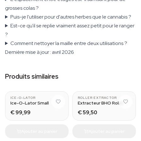
grosses colas ?
Puis-je l'utiliser pour d'autres herbes que le cannabis ?
Est-ce qu'il se replie vraiment assez petit pour le ranger
?
Comment nettoyer la maille entre deux utilisations ?
Dernière mise à jour : avril 2026
Produits similaires
3 bag set
Medium (15 cm)
ICE-O-LATOR
ROLLER EXTRACTOR
Ice-O-Lator Small
Extracteur BHO Roller
€ 99,99
€ 59,50
Ajouter au panier
Ajouter au panier
Small