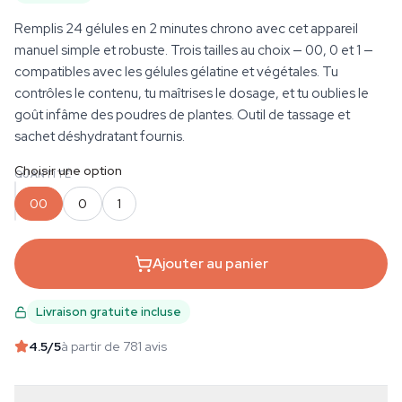
Remplis 24 gélules en 2 minutes chrono avec cet appareil
manuel simple et robuste. Trois tailles au choix — 00, 0 et 1 —
compatibles avec les gélules gélatine et végétales. Tu
contrôles le contenu, tu maîtrises le dosage, et tu oublies le
goût infâme des poudres de plantes. Outil de tassage et
sachet déshydratant fournis.
Choisir une option
QUANTITÉ
00
0
1
Ajouter au panier
Livraison gratuite incluse
4.5
/5
à partir de 781 avis