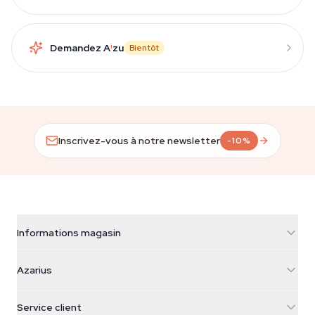
Demandez A
i
zu
Bientôt
Inscrivez-vous à notre newsletter
-10%
Informations magasin
Azarius
Azarius
Galvaniweg 11
5482 TN Schijndel
Graines de cannabis
Service client
Nederland