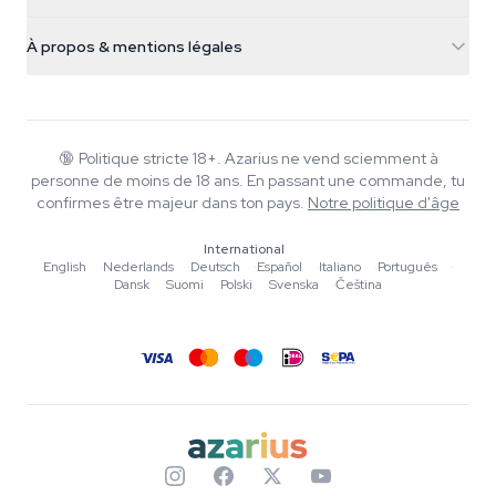
Champignons magiques
Infos livraison
support@azarius.com
Smokeshop
À propos & mentions légales
+31(0)204897914
Politique de retour
Smartshop
À propos d'Azarius
Garantie qualité
Herbshop
Wiki
Nous contacter
Growshop
Blog
🔞
Politique stricte 18+. Azarius ne vend sciemment à
FAQ
personne de moins de 18 ans. En passant une commande, tu
Rédacteurs
Politique de confidentialité
confirmes être majeur dans ton pays.
Notre politique d'âge
Normes éditoriales
International
Outils & Calculateurs
English
·
Nederlands
·
Deutsch
·
Español
·
Italiano
·
Português
·
Dansk
·
Suomi
·
Polski
·
Svenska
·
Čeština
Promotions
Plan du site