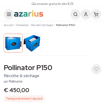
Skip to content
Livraison gratuite dès €25
Accueil
Growshop
Recolte Sechage
Pollinator P150
Pollinator P150
Récolte & séchage
par
Pollinator
€ 450,00
Temporairement épuisé