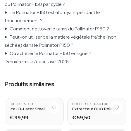
du Pollinator P150 par cycle ?
Le Pollinator P150 est-il bruyant pendant le
fonctionnement ?
Comment nettoyer le tamis du Pollinator P150 ?
Peut-on utiliser de la matière végétale fraîche (non
séchée) dans le Pollinator P150 ?
Où acheter le Pollinator P150 en ligne ?
Dernière mise à jour : avril 2026
Produits similaires
3 bag set
Medium (15 cm)
ICE-O-LATOR
ROLLER EXTRACTOR
Ice-O-Lator Small
Extracteur BHO Roller
€ 99,99
€ 59,50