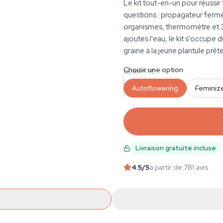
Le kit tout-en-un pour réussir
questions : propagateur fermé
organismes, thermomètre et 3
ajoutes l'eau, le kit s'occupe 
graine à la jeune plantule prête
Choisir une option
QUANTITÉ
Autoflowering
Feminiz
Livraison gratuite incluse
4.5
/5
à partir de 781 avis