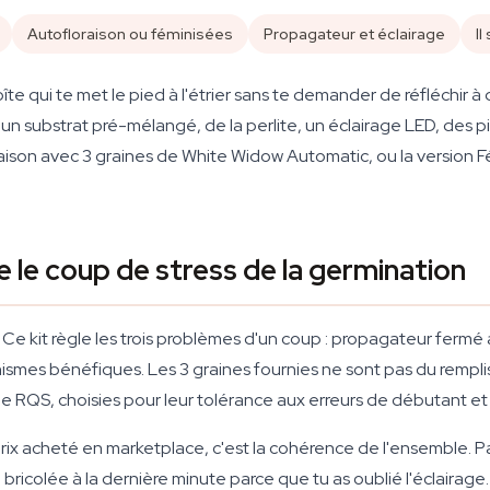
Autofloraison ou féminisées
Propagateur et éclairage
Il
te qui te met le pied à l'étrier sans te demander de réfléchir à 
n substrat pré-mélangé, de la perlite, un éclairage LED, des p
son avec 3 graines de White Widow Automatic, ou la version Fémi
 le coup de stress de la germination
 Ce kit règle les trois problèmes d'un coup : propagateur fermé
ismes bénéfiques. Les 3 graines fournies ne sont pas du rempl
 de RQS, choisies pour leur tolérance aux erreurs de débutant et
prix acheté en marketplace, c'est la cohérence de l'ensemble. P
bricolée à la dernière minute parce que tu as oublié l'éclairage.