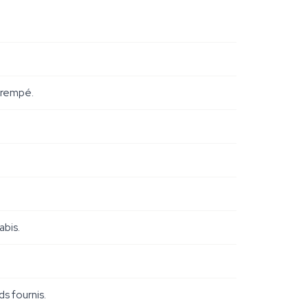
étrempé.
abis.
s fournis.