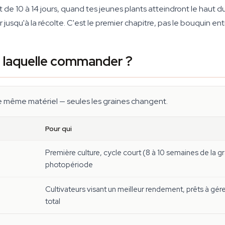
ut de 10 à 14 jours, quand tes jeunes plants atteindront le haut 
r jusqu'à la récolte. C'est le premier chapitre, pas le bouquin enti
: laquelle commander ?
 même matériel — seules les graines changent.
Pour qui
Première culture, cycle court (8 à 10 semaines de la gr
photopériode
Cultivateurs visant un meilleur rendement, prêts à gére
total