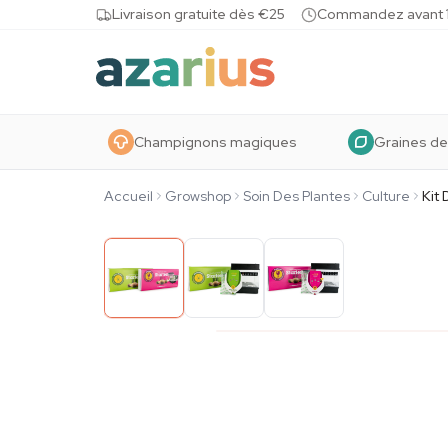
Skip to content
Livraison gratuite dès €25
Commandez avant 10
Champignons magiques
Graines de
Accueil
Growshop
Soin Des Plantes
Culture
Kit