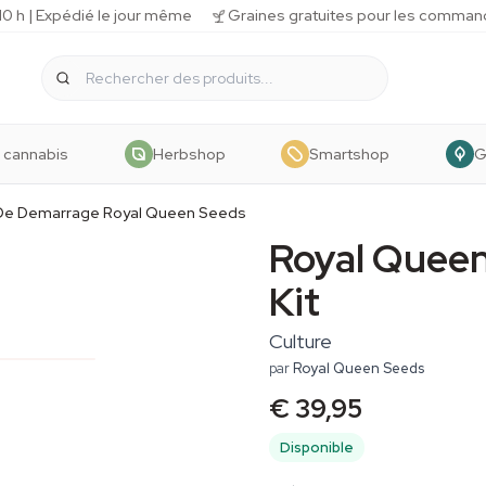
 h | Expédié le jour même
Graines gratuites pour les comman
 cannabis
Herbshop
Smartshop
G
 De Demarrage Royal Queen Seeds
Royal Queen
Kit
Culture
par
Royal Queen Seeds
€ 39,95
Disponible