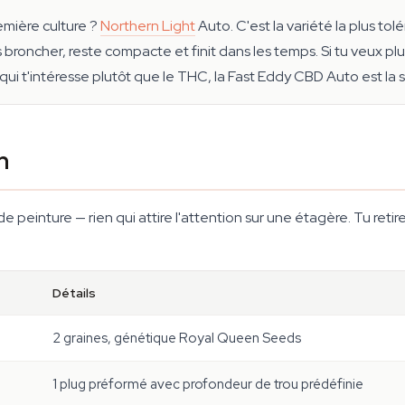
mière culture ?
Northern Light
Auto. C'est la variété la plus tol
ns broncher, reste compacte et finit dans les temps. Si tu veux 
ui t'intéresse plutôt que le THC, la Fast Eddy CBD Auto est la seul
n
peinture — rien qui attire l'attention sur une étagère. Tu retire
Détails
2 graines, génétique Royal Queen Seeds
1 plug préformé avec profondeur de trou prédéfinie