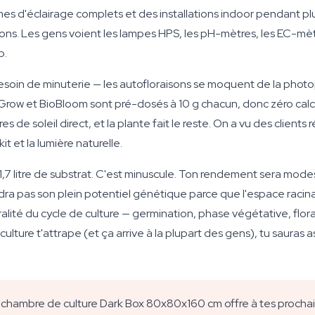
s d'éclairage complets et des installations indoor pendant plu
ations. Les gens voient les lampes HPS, les pH-mètres, les EC-mè
p.
esoin de minuterie — les autofloraisons se moquent de la phot
ioGrow et BioBloom sont pré-dosés à 10 g chacun, donc zéro calc
s de soleil direct, et la plante fait le reste. On a vu des clients 
t et la lumière naturelle.
 1,7 litre de substrat. C'est minuscule. Ton rendement sera mo
ndra pas son plein potentiel génétique parce que l'espace racin
égralité du cycle de culture — germination, phase végétative, flo
 culture t'attrape (et ça arrive à la plupart des gens), tu sauras
 chambre de culture Dark Box 80x80x160 cm offre à tes prochain