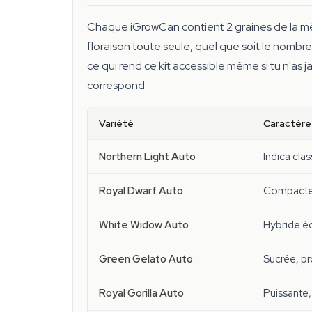
Chaque iGrowCan contient 2 graines de la m
floraison toute seule, quel que soit le nombr
ce qui rend ce kit accessible même si tu n'as j
correspond :
Variété
Caractère
Northern Light Auto
Indica cla
Royal Dwarf Auto
Compacte, 
White Widow Auto
Hybride éq
Green Gelato Auto
Sucrée, pr
Royal Gorilla Auto
Puissante,