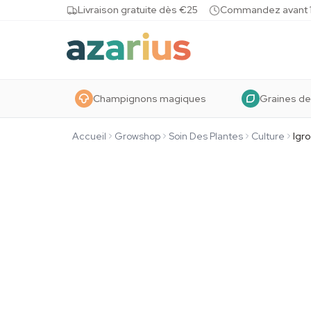
Skip to content
Livraison gratuite dès €25
Commandez avant 10
Champignons magiques
Graines de
Accueil
Growshop
Soin Des Plantes
Culture
Igr