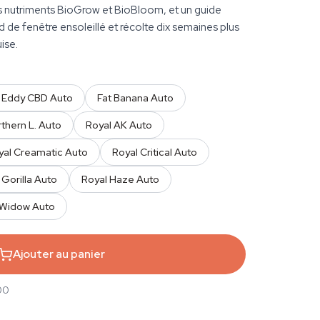
s nutriments BioGrow et BioBloom, et un guide
 de fenêtre ensoleillé et récolte dix semaines plus
ise.
t Eddy CBD Auto
Fat Banana Auto
thern L. Auto
Royal AK Auto
yal Creamatic Auto
Royal Critical Auto
 Gorilla Auto
Royal Haze Auto
 Widow Auto
Ajouter au panier
00