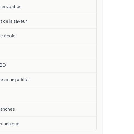
tiers battus
nt de la saveur
lle école
CBD
r un petit kit
ranches
ritannique