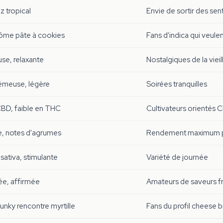
z tropical
Envie de sortir des sen
rôme pâte à cookies
Fans d'indica qui veule
use, relaxante
Nostalgiques de la viei
émeuse, légère
Soirées tranquilles
CBD, faible en THC
Cultivateurs orientés 
e, notes d'agrumes
Rendement maximum pou
ativa, stimulante
Variété de journée
ée, affirmée
Amateurs de saveurs f
nky rencontre myrtille
Fans du profil cheese b