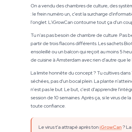
On a vendu des chambres de culture, des système
: le frein numéro un, c'est la surcharge d'inform
l'onglet. L'iGrowCan contourne tout ça d'un cou
Tu n'as pas besoin de chambre de culture. Pas b
partir de trois flacons différents. Les sachets B
ensoleillé ou un balcon qui reçoit au moins 5 heure
de cuisine à Amsterdam avec rien d'autre que le ki
La limite honnête du concept ? Tu cultives dans
séchées, pas d'un bocal plein. La plante n'attei
n'est pas le but. Le but, c'est d'apprendre l'int
session de 10 semaines. Après ça, si le virus de la
toute confiance.
Le virus t'a attrapé après ton
iGrowCan
? La