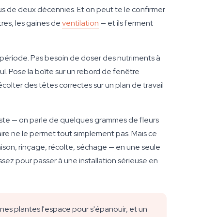
s de deux décennies. Et on peut te le confirmer
tres, les gaines de
ventilation
— et ils ferment
opériode. Pas besoin de doser des nutriments à
ul. Pose la boîte sur un rebord de fenêtre
récolter des têtes correctes sur un plan de travail
deste — on parle de quelques grammes de fleurs
aire ne le permet tout simplement pas. Mais ce
raison, rinçage, récolte, séchage — en une seule
 assez pour passer à une installation sérieuse en
es plantes l'espace pour s'épanouir, et un