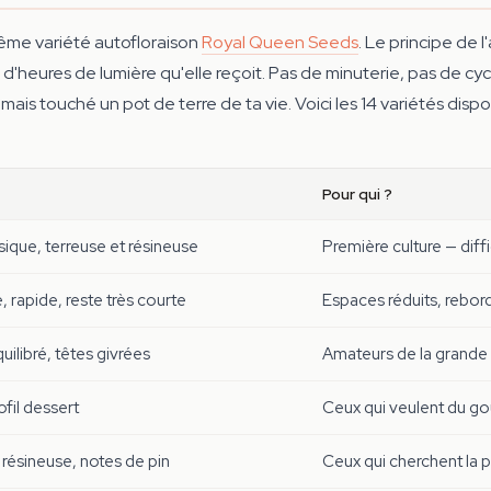
ême variété autofloraison
Royal Queen Seeds
. Le principe de 
e d'heures de lumière qu'elle reçoit. Pas de minuterie, pas de c
amais touché un pot de terre de ta vie. Voici les 14 variétés dis
Pour qui ?
ssique, terreuse et résineuse
Première culture — diffi
rapide, reste très courte
Espaces réduits, rebor
uilibré, têtes givrées
Amateurs de la grande 
ofil dessert
Ceux qui veulent du go
 résineuse, notes de pin
Ceux qui cherchent la 