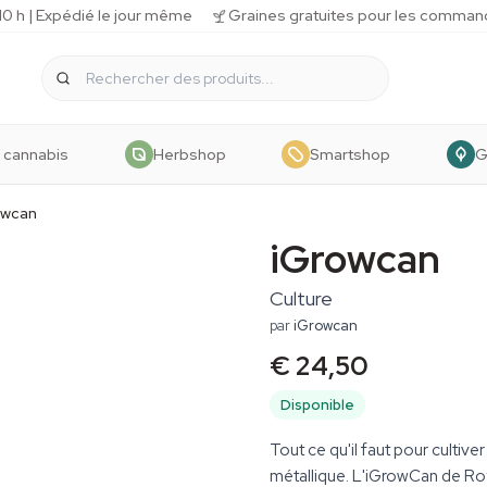
 h | Expédié le jour même
Graines gratuites pour les comman
 cannabis
Herbshop
Smartshop
G
owcan
iGrowcan
Culture
par
iGrowcan
€ 24,50
Disponible
Tout ce qu'il faut pour cultive
métallique. L'iGrowCan de Ro