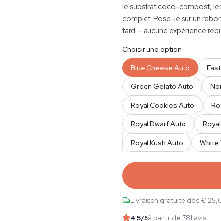
le substrat coco-compost, le
complet. Pose-le sur un rebord
tard — aucune expérience requ
Choisir une option
Blue Cheese Auto
Fas
Green Gelato Auto
Nor
Royal Cookies Auto
Ro
Royal Dwarf Auto
Royal
QUANTITÉ
Royal Kush Auto
White
Livraison gratuite dès € 25,
4.5
/5
à partir de 781 avis