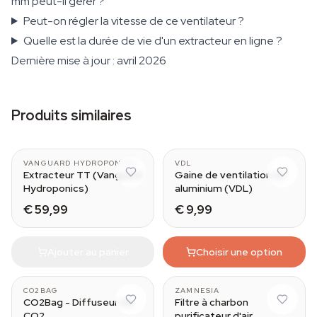
mm peut-il gérer ?
Peut-on régler la vitesse de ce ventilateur ?
Quelle est la durée de vie d'un extracteur en ligne ?
Dernière mise à jour : avril 2026
Produits similaires
125mm
VANGUARD HYDROPONICS
VDL
Extracteur TT (Vanguard
Gaine de ventilation en
Hydroponics)
aluminium (VDL)
€ 59,99
€ 9,99
Ajouter au panier
Choisir une option
XL
150mm / 520m3/h
CO2BAG
ZAMNESIA
CO2Bag - Diffuseur de
Filtre à charbon
CO2
purificateur d'air