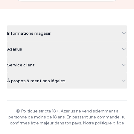
Informations magasin
Azarius
Azarius
Galvaniweg 11
5482 TN Schijndel
Graines de cannabis
Service client
Nederland
Champignons magiques
Infos livraison
support@azarius.com
Smokeshop
À propos & mentions légales
+31(0)204897914
Politique de retour
Smartshop
À propos d'Azarius
Garantie qualité
Herbshop
Wiki
Nous contacter
Growshop
Blog
🔞
Politique stricte 18+. Azarius ne vend sciemment à
FAQ
personne de moins de 18 ans. En passant une commande, tu
Musique
Politique de confidentialité
confirmes être majeur dans ton pays.
Notre politique d'âge
Rédacteurs