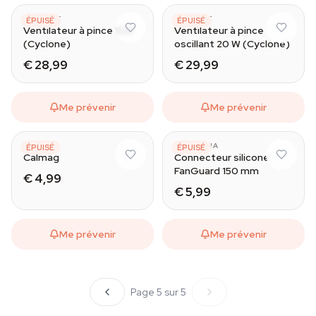
CYCLONE
CYCLONE
ÉPUISÉ
ÉPUISÉ
Ventilateur à pince 15W
Ventilateur à pince
(Cyclone)
oscillant 20 W (Cyclone)
€ 28,99
€ 29,99
Me prévenir
Me prévenir
BIOBIZZ
ZAMNESIA
ÉPUISÉ
ÉPUISÉ
Calmag
Connecteur silicone
FanGuard 150 mm
€ 4,99
€ 5,99
Me prévenir
Me prévenir
Page 5 sur 5