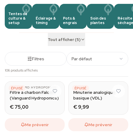
Tentes de
culture &
Éclairage &
Pots &
Soin des
Récolte
setup
timing
engrais
plantes
séchag
Tout afficher (5)
Filtres
Par défaut
106 produits affichés
125/300mm
VANGUARD HYDROPONICS
VDL
ÉPUISÉ
ÉPUISÉ
Filtre à charbon Falcon
Minuterie analogique
(Vanguard Hydroponics)
basique (VDL)
€ 75,00
€ 9,99
Me prévenir
Me prévenir