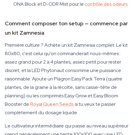
ONA Block et D-ODR Mist pour le
contrôle des odeurs
.
Comment composer ton setup — commence par
un kit Zamnesia
Première culture ? Achète un kit Zamnesia complet. Le kit
80x80, c'est celui qu'on commanderait nous-mêmes :
assez grand pour 2 à 4 plantes, assez petit pour rester
discret, et la LED Phytonaut consomme une puissance
raisonnable. Ajoute un Plagron Easy Pack Terra (quatre
plantes, de la graine à la récolte, sans casse-tête de
planning) ou les comprimés Easy Grow et Easy Bloom
Booster de
Royal Queen Seeds
si tu veux te passer
complètement du dosage liquide.
Le cultivateur intermédiaire qui passe au niveau supérieur
prend généralement une tente 100x100 avec une LED