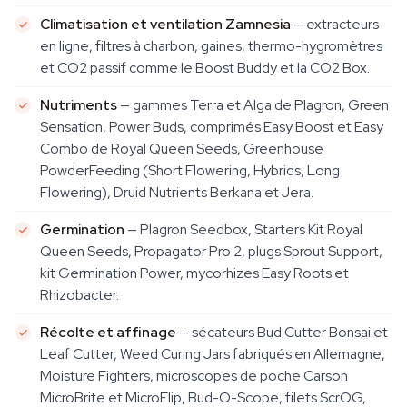
Climatisation et ventilation Zamnesia
— extracteurs
en ligne, filtres à charbon, gaines, thermo-hygromètres
et CO2 passif comme le Boost Buddy et la CO2 Box.
Nutriments
— gammes Terra et Alga de Plagron, Green
Sensation, Power Buds, comprimés Easy Boost et Easy
Combo de Royal Queen Seeds, Greenhouse
PowderFeeding (Short Flowering, Hybrids, Long
Flowering), Druid Nutrients Berkana et Jera.
Germination
— Plagron Seedbox, Starters Kit Royal
Queen Seeds, Propagator Pro 2, plugs Sprout Support,
kit Germination Power, mycorhizes Easy Roots et
Rhizobacter.
Récolte et affinage
— sécateurs Bud Cutter Bonsai et
Leaf Cutter, Weed Curing Jars fabriqués en Allemagne,
Moisture Fighters, microscopes de poche Carson
MicroBrite et MicroFlip, Bud-O-Scope, filets ScrOG,