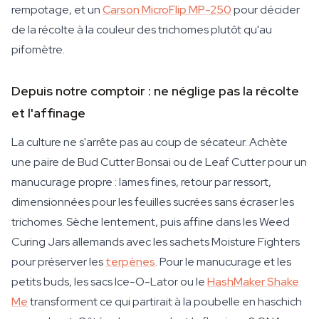
rempotage, et un
Carson MicroFlip MP-250
pour décider
de la récolte à la couleur des trichomes plutôt qu'au
pifomètre.
Depuis notre comptoir : ne néglige pas la récolte
et l'affinage
La culture ne s'arrête pas au coup de sécateur. Achète
une paire de Bud Cutter Bonsai ou de Leaf Cutter pour un
manucurage propre : lames fines, retour par ressort,
dimensionnées pour les feuilles sucrées sans écraser les
trichomes. Sèche lentement, puis affine dans les Weed
Curing Jars allemands avec les sachets Moisture Fighters
pour préserver les
terpènes
. Pour le manucurage et les
petits buds, les sacs Ice-O-Lator ou le
HashMaker Shake
Me
transforment ce qui partirait à la poubelle en haschich