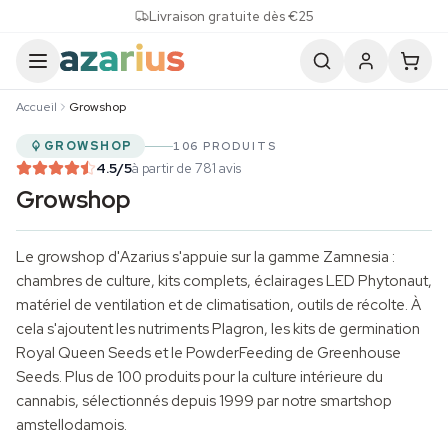
Skip to content
Livraison gratuite dès €25
Accueil
Growshop
GROWSHOP
106 PRODUITS
4.5
/5
à partir de 781 avis
Growshop
Le growshop d'Azarius s'appuie sur la gamme Zamnesia :
chambres de
culture
, kits complets, éclairages LED Phytonaut,
matériel de ventilation et de climatisation, outils de récolte. À
cela s'ajoutent les nutriments Plagron, les kits de germination
Royal Queen Seeds
et le PowderFeeding de
Greenhouse
Seeds
. Plus de 100 produits pour la culture intérieure du
cannabis, sélectionnés depuis 1999 par notre smartshop
amstellodamois.