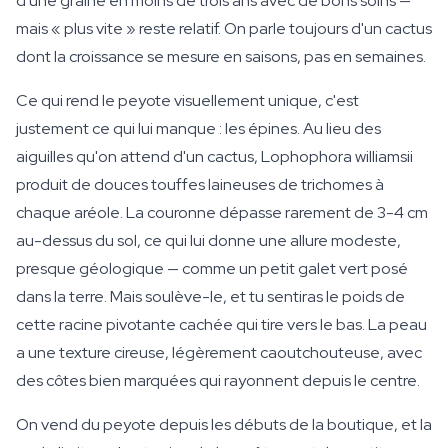
d'une graine en moins de trois ans avec de bons soins —
mais « plus vite » reste relatif. On parle toujours d'un cactus
dont la croissance se mesure en saisons, pas en semaines.
Ce qui rend le peyote visuellement unique, c'est
justement ce qui lui manque : les épines. Au lieu des
aiguilles qu'on attend d'un cactus, Lophophora williamsii
produit de douces touffes laineuses de trichomes à
chaque aréole. La couronne dépasse rarement de 3-4 cm
au-dessus du sol, ce qui lui donne une allure modeste,
presque géologique — comme un petit galet vert posé
dans la terre. Mais soulève-le, et tu sentiras le poids de
cette racine pivotante cachée qui tire vers le bas. La peau
a une texture cireuse, légèrement caoutchouteuse, avec
des côtes bien marquées qui rayonnent depuis le centre.
On vend du peyote depuis les débuts de la boutique, et la