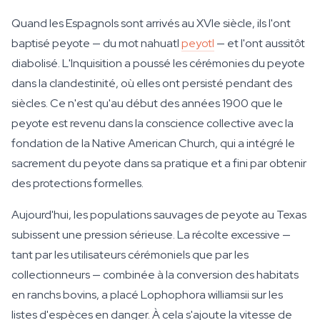
Quand les Espagnols sont arrivés au XVIe siècle, ils l'ont
baptisé peyote — du mot nahuatl
peyotl
— et l'ont aussitôt
diabolisé. L'Inquisition a poussé les cérémonies du peyote
dans la clandestinité, où elles ont persisté pendant des
siècles. Ce n'est qu'au début des années 1900 que le
peyote est revenu dans la conscience collective avec la
fondation de la Native American Church, qui a intégré le
sacrement du peyote dans sa pratique et a fini par obtenir
des protections formelles.
Aujourd'hui, les populations sauvages de peyote au Texas
subissent une pression sérieuse. La récolte excessive —
tant par les utilisateurs cérémoniels que par les
collectionneurs — combinée à la conversion des habitats
en ranchs bovins, a placé Lophophora williamsii sur les
listes d'espèces en danger. À cela s'ajoute la vitesse de