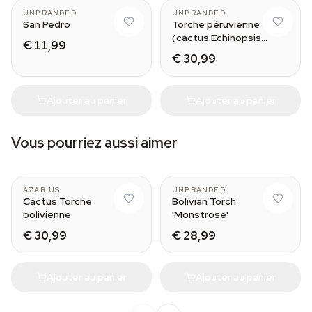
UNBRANDED
UNBRANDED
San Pedro
Torche péruvienne
(cactus Echinopsis
€ 11,99
peruviana)
€ 30,99
Ajouter au panier
Ajouter au panier
Vous pourriez aussi aimer
Medium (25-30 cm)
B
AZARIUS
UNBRANDED
Cactus Torche
Bolivian Torch
bolivienne
'Monstrose'
€ 30,99
€ 28,99
Ajouter au panier
Ajouter au panier