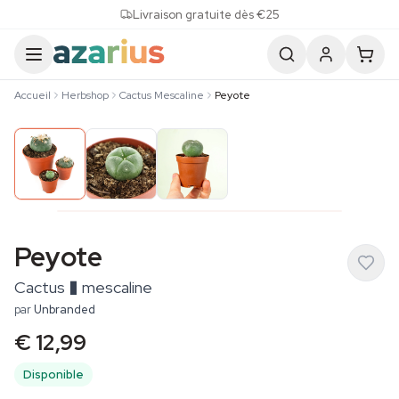
Skip to content
Livraison gratuite dès €25
Accueil
Herbshop
Cactus Mescaline
Peyote
Peyote
Cactus � mescaline
par
Unbranded
€ 12,99
Disponible