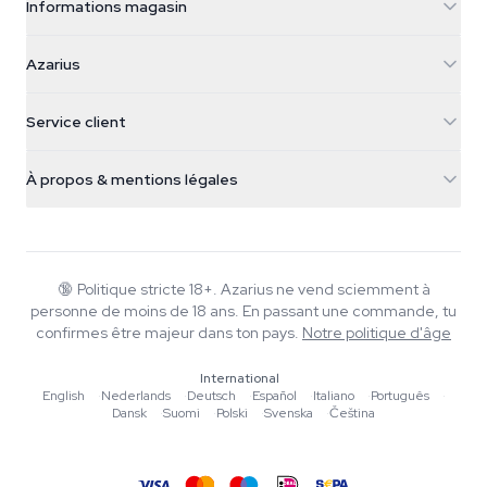
Informations magasin
Azarius
Azarius
Galvaniweg 11
5482 TN Schijndel
Graines de cannabis
Service client
Nederland
Champignons magiques
Infos livraison
support@azarius.com
Smokeshop
À propos & mentions légales
+31(0)204897914
Politique de retour
Smartshop
À propos d'Azarius
Garantie qualité
Herbshop
Wiki
Nous contacter
Growshop
Blog
🔞
Politique stricte 18+. Azarius ne vend sciemment à
FAQ
personne de moins de 18 ans. En passant une commande, tu
Musique
Politique de confidentialité
confirmes être majeur dans ton pays.
Notre politique d'âge
Rédacteurs
International
Normes éditoriales
English
·
Nederlands
·
Deutsch
·
Español
·
Italiano
·
Português
·
Dansk
·
Suomi
·
Polski
·
Svenska
·
Čeština
Outils & Calculateurs
Promotions