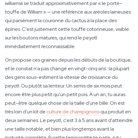
williamsii se traduit approximativement par « le porte-
touffe de William » — une référence aux aréoles laineuses
qui parsèment la couronne du cactus à la place des
épines. C'est justement cette touffe cotonneuse, visible
sur les boutons matures, qui rend le peyotl
immédiatement reconnaissable.
On propose ces graines depuis les débuts de la boutique,
et le constat n'a pas changé en vingt-cinq ans : la plupart
des gens sous-estiment la vitesse de croissance du
peyotl. Ou plutôt sa lenteur. Un semis de six mois peut
encore être plus petit qu'un petit pois. À un an, tu auras
peut-être quelque chose de la taille d'une bille. On est
très loin d'un kit de
culture de champignons
qui produit en
deux semaines. Le peyotl, c'est 3 à 5 ans avant d'atteindre
une taille notable, et bien plus longtemps avant la
maturité complète. Si cette temporalité te parle, si tu