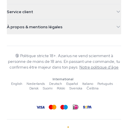
5482 TN Schijndel
Graines de cannabis
Service client
Nederland
Champignons magiques
Infos livraison
support@azarius.com
Smokeshop
À propos & mentions légales
+31(0)204897914
Politique de retour
Smartshop
À propos d'Azarius
Garantie qualité
Herbshop
Wiki
Nous contacter
Growshop
Blog
🔞
Politique stricte 18+. Azarius ne vend sciemment à
FAQ
personne de moins de 18 ans. En passant une commande, tu
Musique
Politique de confidentialité
confirmes être majeur dans ton pays.
Notre politique d'âge
Rédacteurs
International
Normes éditoriales
English
·
Nederlands
·
Deutsch
·
Español
·
Italiano
·
Português
·
Dansk
·
Suomi
·
Polski
·
Svenska
·
Čeština
Outils & Calculateurs
Promotions
Plan du site