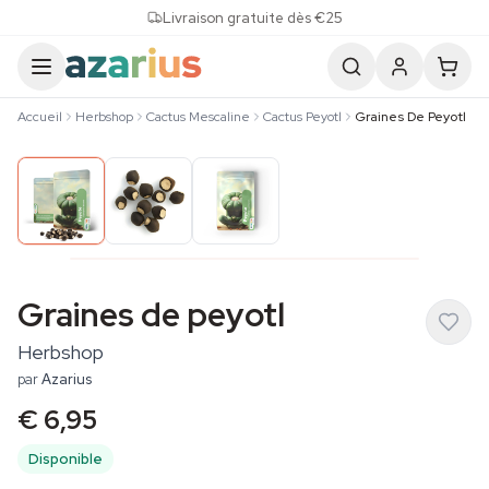
Skip to content
Livraison gratuite dès €25
Accueil
Herbshop
Cactus Mescaline
Cactus Peyotl
Graines De Peyotl
Graines de peyotl
Herbshop
par
Azarius
€ 6,95
Disponible