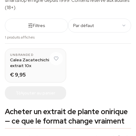
smartshop en ligne depuis 1999. Contenu réservé aux adultes
(18+).
Filtres
Par défaut
1 produits affichés
UNBRANDED
Calea Zacatechichi
extrait 10x
€ 9,95
Ajouter au panier
Acheter un extrait de plante onirique
— ce que le format change vraiment