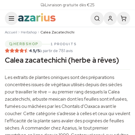
Skip to content
Livraison gratuite dès €25
Accueil
Herbshop
Calea Zacatechichi
HERBSHOP
1 PRODUITS
4.5
/5
à partir de 781 avis
Calea zacatechichi (herbe à rêves)
Les extraits de plantes oniriques sont des préparations
concentrées issues de végétaux utilisés depuis des siècles
pour travailler le rêve — au premier rang desquels la Calea
zacatechichi, arbuste mexicain dont les feuilles sont infusées,
fumées ou mâchées par les Chontals d'Oaxaca avant le
coucher. Cette catégorie s'adresse à celles et ceux qui veulent
l'efficacité de la plante sans avaler des poignées de feuilles
sèches. À commander chez Azarius, le tout premier