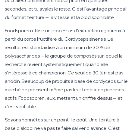
buccales commencent l'absorption en quelques
secondes, et tu avales le reste. C'est l'avantage principal
du format teinture — la vitesse et la biodisponibilité.
Foodsporen utilise un processus d'extraction rigoureux à
partir du corps fructifère du Cordyceps sinensis. Le
résultat est standardisé à un minimum de 30 % de
polysaccharides — le groupe de composés sur lequel la
recherche revient systématiquement quand elle
s'intéresse à ce champignon. Ce seuil de 30 % n'est pas
anodin. Beaucoup de produits à base de cordyceps sur le
marché ne précisent même pas leur teneur en principes
actifs. Foodsporen, eux, mettent un chiffre dessus — et
c'est vérifiable.
Soyons honnêtes sur un point : le goût. Une teinture à
base d'alcool ne va pas te faire saliver d'avance. C'est