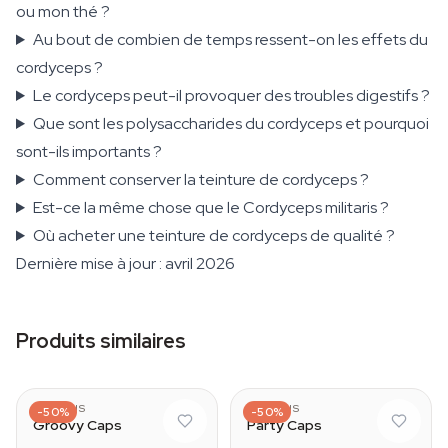
ou mon thé ?
Au bout de combien de temps ressent-on les effets du
cordyceps ?
Le cordyceps peut-il provoquer des troubles digestifs ?
Que sont les polysaccharides du cordyceps et pourquoi
sont-ils importants ?
Comment conserver la teinture de cordyceps ?
Est-ce la même chose que le Cordyceps militaris ?
Où acheter une teinture de cordyceps de qualité ?
Dernière mise à jour : avril 2026
Produits similaires
AZARIUS
AZARIUS
-50%
-50%
Groovy Caps
Party Caps