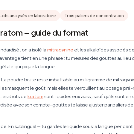
Lots analysés en laboratoire
Trois paliers de concentration
 kratom — guide du format
ndardisé : on a isolé la
mitragynine
et les alkaloïdes associés de 
. L'avantage tient en une phrase : tu mesures des gouttes au li
tale qui pique la langue.
n. La poudre brute reste imbattable au milligramme de mitragyni
ules masquent le goût, mais elles te verrouillent au dosage pré
 Les shots de
kratom
sont liquides eux aussi, sauf qu'ils sont 
rdisée avec son compte-gouttes te laisse ajuster par paliers de
de. En sublingual — tu gardes le liquide sous la langue pendant