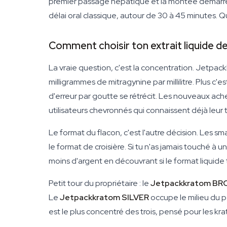
premier passage hépatique et la montée démarre 
délai oral classique, autour de 30 à 45 minutes. Q
Comment choisir ton extrait liquide d
La vraie question, c'est la concentration. Jetpac
milligrammes de mitragynine par millilitre. Plus c'
d'erreur par goutte se rétrécit. Les nouveaux ache
utilisateurs chevronnés qui connaissent déjà leur
Le format du flacon, c'est l'autre décision. Les sm
le format de croisière. Si tu n'as jamais touché 
moins d'argent en découvrant si le format liquide te
Petit tour du propriétaire : le
Jetpackkratom B
Le
Jetpackkratom SILVER
occupe le milieu du pe
est le plus concentré des trois, pensé pour les 