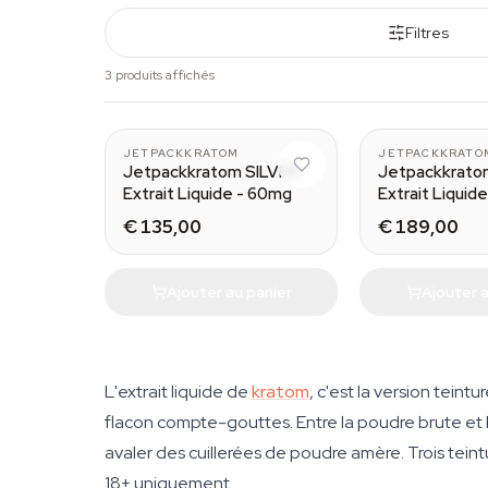
Filtres
3 produits affichés
30 ml
JETPACKKRATOM
JETPACKKRATO
Jetpackkratom SILVER
Jetpackkrat
Extrait Liquide - 60mg
Extrait Liquid
€ 135,00
€ 189,00
Ajouter au panier
Ajouter a
L'extrait liquide de
kratom
, c'est la version teint
flacon compte-gouttes. Entre la poudre brute et le
avaler des cuillerées de poudre amère. Trois te
18+ uniquement
.