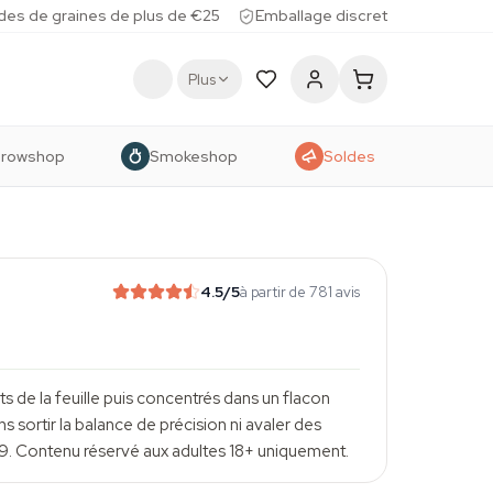
des de graines de plus de €25
Emballage discret
Plus
rowshop
Smokeshop
Soldes
4.5
/5
à partir de 781 avis
aits de la feuille puis concentrés dans un flacon
 sortir la balance de précision ni avaler des
9. Contenu réservé aux adultes
18+ uniquement
.