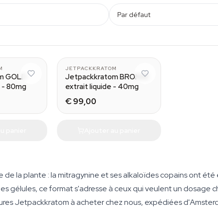
Par défaut
30 ml
30 ml
M
JETPACKKRATOM
om GOLD
Jetpackkratom BRONZE
e - 80mg
extrait liquide - 40mg
€ 99,00
u panier
Ajouter au panier
ure de la plante : la mitragynine et ses alkaloïdes copains ont été
s gélules, ce format s'adresse à ceux qui veulent un dosage chir
intures Jetpackkratom à acheter chez nous, expédiées d'Amste