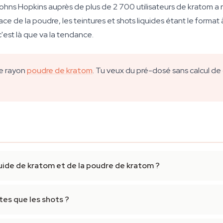
hns Hopkins auprès de plus de 2 700 utilisateurs de kratom a 
e de la poudre, les teintures et shots liquides étant le format 
'est là que va la tendance.
re rayon
poudre de kratom
. Tu veux du pré-dosé sans calcul de
quide de kratom et de la poudre de kratom ?
tes que les shots ?