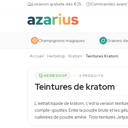
Skip to content
Livraison gratuite dès €25
Commandez avant 10
Champignons magiques
Graines de
Accueil
Herbshop
Kratom
Teintures Kratom
HERBSHOP
3 PRODUITS
Teintures de kratom
L'extrait liquide de
kratom
, c'est la version teint
compte-gouttes. Entre la poudre brute et les gélul
cuillerées de poudre amère. Trois teintures Je