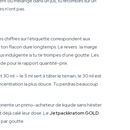
nt ou mélangé dans un jus, tu retombes sur un
es n'ont pas.
s chiffres sur l'étiquette correspondent aux
s ton flacon dure longtemps. Le revers : la marge
lus indulgente si tu te trompes d'une goutte. Les
ude pour le rapport quantité-prix.
0 ml — le 5 ml sert à tâter le terrain, le 30 ml est
concentration la plus douce. Tu perdras beaucoup
oriente un primo-acheteur de liquide sans hésiter.
nt déjà calé leur dose. Le
Jetpackkratom GOLD
 par goutte.