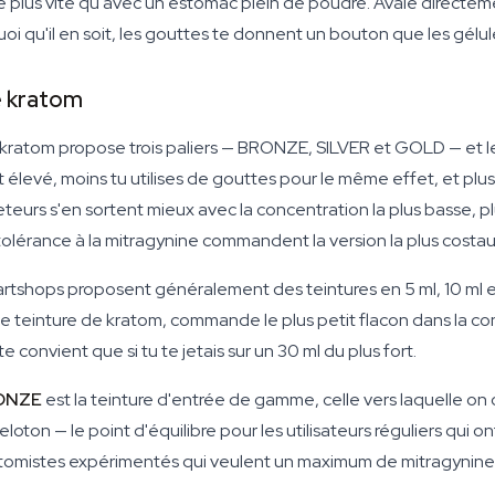
plus vite qu'avec un estomac plein de poudre. Avalé directeme
uoi qu'il en soit, les gouttes te donnent un bouton que les gélul
e kratom
kkratom propose trois paliers — BRONZE, SILVER et GOLD — et le
est élevé, moins tu utilises de gouttes pour le même effet, et plu
teurs s'en sortent mieux avec la concentration la plus basse, p
 tolérance à la mitragynine commandent la version la plus costa
artshops proposent généralement des teintures en 5 ml, 10 ml et 3
à une teinture de kratom, commande le plus petit flacon dans la 
 convient que si tu te jetais sur un 30 ml du plus fort.
RONZE
est la teinture d'entrée de gamme, celle vers laquelle on 
loton — le point d'équilibre pour les utilisateurs réguliers qui o
kratomistes expérimentés qui veulent un maximum de mitragynine