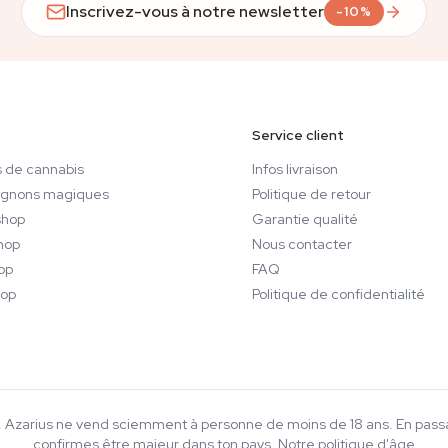
Inscrivez-vous à notre newsletter
-10%
Service client
 de cannabis
Infos livraison
gnons magiques
Politique de retour
hop
Garantie qualité
hop
Nous contacter
op
FAQ
op
Politique de confidentialité
18+. Azarius ne vend sciemment à personne de moins de 18 ans. En pa
confirmes être majeur dans ton pays.
Notre politique d'âge