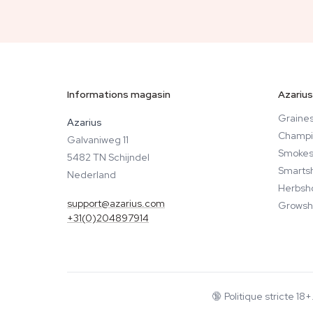
Informations magasin
Azarius
Graines
Azarius
Champi
Galvaniweg 11
Smokes
5482 TN Schijndel
Smarts
Nederland
Herbsh
support@azarius.com
Growsh
+31(0)204897914
🔞
Politique stricte 