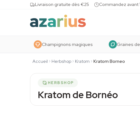
Skip to content
Livraison gratuite dès €25
Commandez avant 10
Champignons magiques
Graines de
Accueil
Herbshop
Kratom
Kratom Borneo
HERBSHOP
Kratom de Bornéo