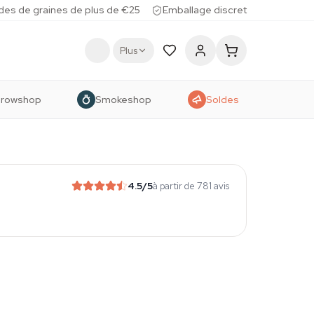
des de graines de plus de €25
Emballage discret
Plus
rowshop
Smokeshop
Soldes
4.5
/5
à partir de 781 avis