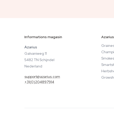
Informations magasin
Azarius
Graines
Azarius
Champi
Galvaniweg 11
Smokes
5482 TN Schijndel
Smarts
Nederland
Herbsh
support@azarius.com
Growsh
+31(0)204897914