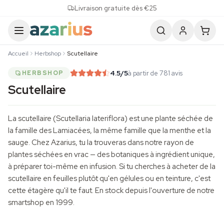
Skip to content
Livraison gratuite dès €25
Accueil
Herbshop
Scutellaire
4.5
/5
à partir de 781 avis
HERBSHOP
Scutellaire
La scutellaire (Scutellaria lateriflora) est une plante séchée de
la famille des Lamiacées, la même famille que la menthe et la
sauge. Chez Azarius, tu la trouveras dans notre rayon de
plantes séchées en vrac — des botaniques à ingrédient unique,
à préparer toi-même en infusion. Si tu cherches à acheter de la
scutellaire en feuilles plutôt qu'en gélules ou en teinture, c'est
cette étagère qu'il te faut. En stock depuis l'ouverture de notre
smartshop en 1999.