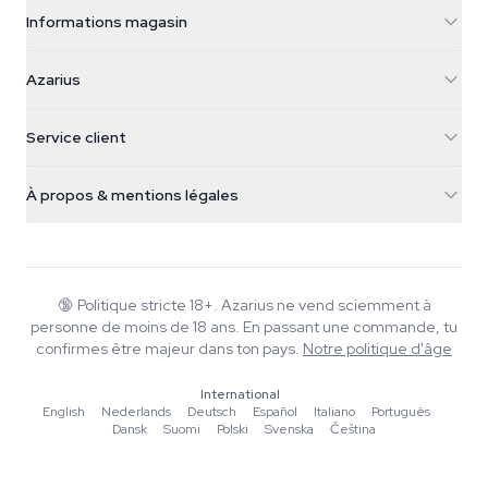
Informations magasin
Azarius
Azarius
Galvaniweg 11
5482 TN Schijndel
Graines de cannabis
Service client
Nederland
Champignons magiques
Infos livraison
support@azarius.com
Smokeshop
À propos & mentions légales
+31(0)204897914
Politique de retour
Smartshop
À propos d'Azarius
Garantie qualité
Herbshop
Wiki
Nous contacter
Growshop
Blog
🔞
Politique stricte 18+. Azarius ne vend sciemment à
FAQ
personne de moins de 18 ans. En passant une commande, tu
Rédacteurs
Politique de confidentialité
confirmes être majeur dans ton pays.
Notre politique d'âge
Normes éditoriales
International
Outils & Calculateurs
English
·
Nederlands
·
Deutsch
·
Español
·
Italiano
·
Português
·
Dansk
·
Suomi
·
Polski
·
Svenska
·
Čeština
Promotions
Plan du site