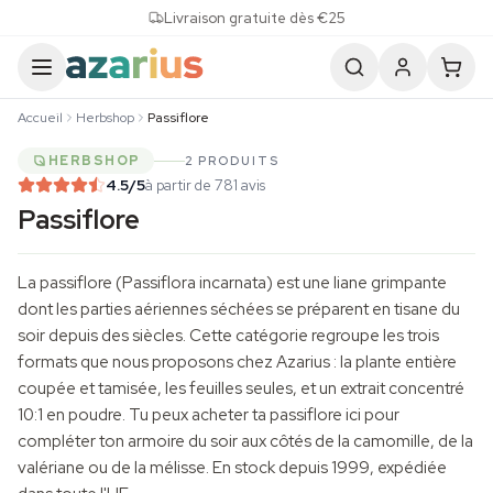
Skip to content
Livraison gratuite dès €25
Accueil
Herbshop
Passiflore
HERBSHOP
2 PRODUITS
4.5
/5
à partir de 781 avis
Passiflore
La passiflore (Passiflora incarnata) est une liane grimpante
dont les parties aériennes séchées se préparent en tisane du
soir depuis des siècles. Cette catégorie regroupe les trois
formats que nous proposons chez Azarius : la plante entière
coupée et tamisée, les feuilles seules, et un extrait concentré
10:1 en poudre. Tu peux acheter ta passiflore ici pour
compléter ton armoire du soir aux côtés de la camomille, de la
valériane ou de la mélisse. En stock depuis 1999, expédiée