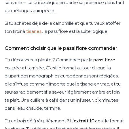
semaine — ce qui explique en partie sa présence dans tant
de mélanges européens.
Si tu achètes déjà de la camomille et que tu veux étoffer
ton tiroir à
tisanes
, la passiflore est la suite logique.
Comment choisir quelle passiflore commander
Tu découvres la plante ? Commence par la
passiflore
coupée et tamisée. C'est le format autour duquel la
plupart des monographies européennes sont rédigées,
elle s'infuse comme n'importe quelle tisane en vrac, et tu
sauras rapidement si la saveur légèrement amère et foin
te plaît. Une cuillère à café dans un infuseur, dix minutes
dans l'eau chaude, terminé.
Tu en bois déjà régulièrement ? L'
extrait 10x
est le format
à acheter. Tu utilises une fraction de matière par tasse, il