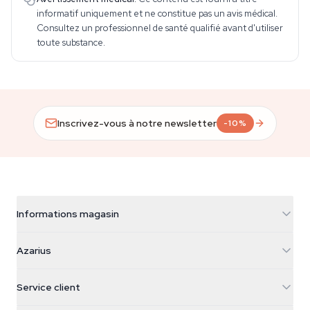
informatif uniquement et ne constitue pas un avis médical.
Consultez un professionnel de santé qualifié avant d'utiliser
toute substance.
Inscrivez-vous à notre newsletter
-10%
Informations magasin
Azarius
Azarius
Galvaniweg 11
5482 TN Schijndel
Graines de cannabis
Service client
Nederland
Champignons magiques