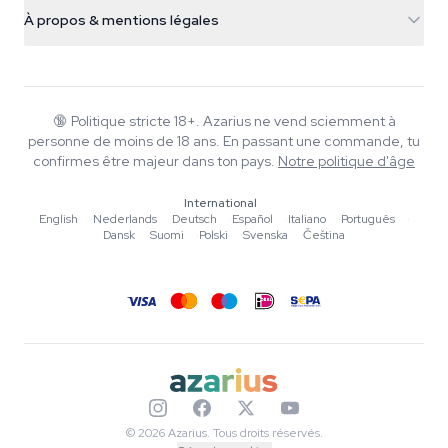
Infos livraison
support@azarius.com
Smokeshop
À propos & mentions légales
+31(0)204897914
Politique de retour
Smartshop
À propos d'Azarius
Garantie qualité
Herbshop
Wiki
Nous contacter
Growshop
Blog
🔞
Politique stricte 18+. Azarius ne vend sciemment à
FAQ
personne de moins de 18 ans. En passant une commande, tu
Musique
Politique de confidentialité
confirmes être majeur dans ton pays.
Notre politique d'âge
Rédacteurs
International
Normes éditoriales
English
·
Nederlands
·
Deutsch
·
Español
·
Italiano
·
Português
·
Dansk
·
Suomi
·
Polski
·
Svenska
·
Čeština
Outils & Calculateurs
Promotions
Plan du site
© 2026 Azarius. Tous droits réservés.