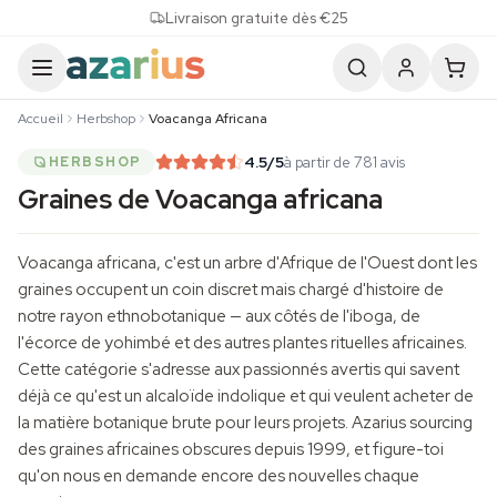
Skip to content
Livraison gratuite dès €25
Accueil
Herbshop
Voacanga Africana
4.5
/5
à partir de 781 avis
HERBSHOP
Graines de Voacanga africana
Voacanga africana, c'est un arbre d'Afrique de l'Ouest dont les
graines occupent un coin discret mais chargé d'histoire de
notre rayon ethnobotanique — aux côtés de l'iboga, de
l'écorce de yohimbé et des autres plantes rituelles africaines.
Cette catégorie s'adresse aux passionnés avertis qui savent
déjà ce qu'est un alcaloïde indolique et qui veulent acheter de
la matière botanique brute pour leurs projets. Azarius sourcing
des graines africaines obscures depuis 1999, et figure-toi
qu'on nous en demande encore des nouvelles chaque