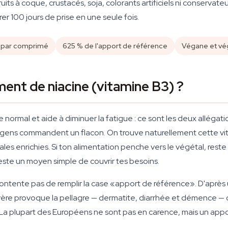
uits à coque, crustacés, soja, colorants artificiels ni conservat
er 100 jours de prise en une seule fois.
e par comprimé
625 % de l'apport de référence
Végane et vé
ent de niacine (vitamine B3) ?
ormal et aide à diminuer la fatigue : ce sont les deux allégatio
 gens commandent un flacon. On trouve naturellement cette vita
réales enrichies. Si ton alimentation penche vers le végétal, res
ste un moyen simple de couvrir tes besoins.
ontente pas de remplir la case «apport de référence». D'après 
évère provoque la pellagre — dermatite, diarrhée et démence — c
. La plupart des Européens ne sont pas en carence, mais un appor