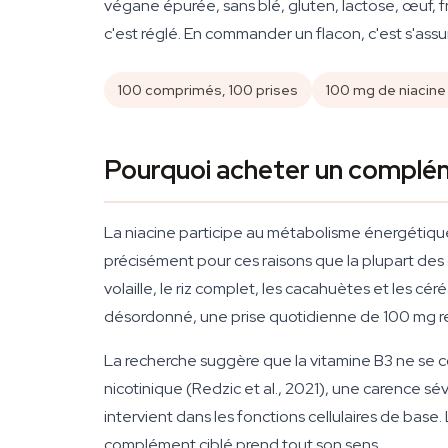
végane épurée, sans blé, gluten, lactose, œuf, fr
c'est réglé. En commander un flacon, c'est s'assur
100 comprimés, 100 prises
100 mg de niacin
Pourquoi acheter un complém
La niacine participe au métabolisme énergétique n
précisément pour ces raisons que la plupart des
volaille, le riz complet, les cacahuètes et les cé
désordonné, une prise quotidienne de 100 mg re
La recherche suggère que la vitamine B3 ne se c
nicotinique (Redzic et al., 2021), une carence s
intervient dans les fonctions cellulaires de base
complément ciblé prend tout son sens.