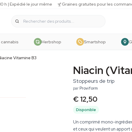
 h | Expédié le jour même
Graines gratuites pour les comman
 cannabis
Herbshop
Smartshop
G
iacine Vitamine B3
Niacin (Vit
Stoppeurs de trip
par
Proviform
€ 12,50
Disponible
Un comprimé mono-ingrédient 
et ceux qui veulent un apport 