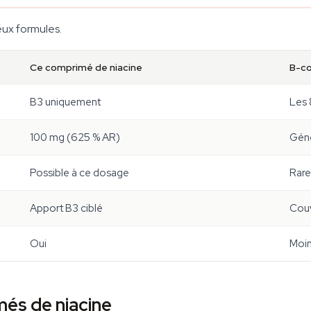
deux formules.
Ce comprimé de niacine
B-co
B3 uniquement
Les 
100 mg (625 % AR)
Gén
Possible à ce dosage
Rare
Apport B3 ciblé
Couv
Oui
Moin
més de niacine