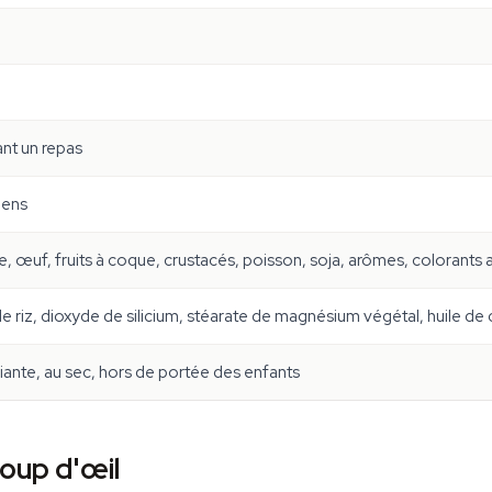
nt un repas
iens
se, œuf, fruits à coque, crustacés, poisson, soja, arômes, colorants a
 de riz, dioxyde de silicium, stéarate de magnésium végétal, huile de
nte, au sec, hors de portée des enfants
oup d'œil