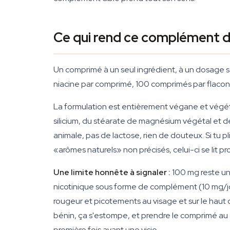
Ce qui rend ce complément d
Un comprimé à un seul ingrédient, à un dosage
niacine par comprimé, 100 comprimés par flacon — 
La formulation est entièrement végane et végétar
silicium, du stéarate de magnésium végétal et de l
animale, pas de lactose, rien de douteux. Si tu p
«arômes naturels» non précisés, celui-ci se lit 
Une limite honnête à signaler :
100 mg reste une
nicotinique sous forme de complément (10 mg/jou
rougeur et picotements au visage et sur le haut 
bénin, ça s'estompe, et prendre le comprimé au cou
première fois avant une visio.