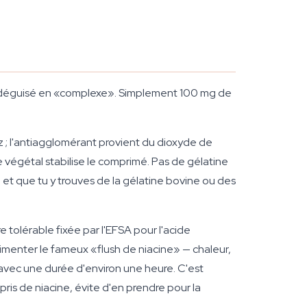
ge déguisé en «complexe». Simplement 100 mg de
z ; l'antiagglomérant provient du dioxyde de
ue végétal stabilise le comprimé. Pas de gélatine
é et que tu y trouves de la gélatine bovine ou des
 tolérable fixée par l'EFSA pour l'acide
imenter le fameux «flush de niacine» — chaleur,
 avec une durée d'environ une heure. C'est
pris de niacine, évite d'en prendre pour la