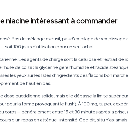
e niacine intéressant à commander
 sensé. Pas de mélange exclusif, pas d'empilage de remplissa
soit 100 jours d'utilisation pour un seul achat.
ienne. Les agents de charge sont la cellulose et l'extrait de ri
'huile de colza ; la glycérine gère l'humidité et l'acide stéariq
lisses les yeux sur les listes d'ingrédients des flacons bon march
proprement de haut en bas.
 dose quotidienne solide, mais elle dépasse la limite supérieure
r pour la forme provoquant le flush). À 100 mg, tu peux expér
du corps — généralement entre 15 et 30 minutes après la prise,
rs d'un repas en atténue l'intensité. Ceci dit, si tu n'as jamais 