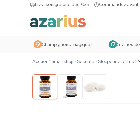
Skip to content
Livraison gratuite dès €25
Commandez avant 10
Champignons magiques
Graines de
Accueil
Smartshop
Securite
Stoppeurs De Trip
N