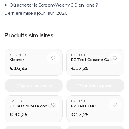
Où acheter le ScreenyWeeny 6.0 en ligne ?
Dernière mise à jour : avril 2026
Produits similaires
With spray
5
KLEANER
EZ TEST
Kleaner
EZ Test Cocaine Cuts
€ 16,95
€ 17,25
Ajouter au panier
Ajouter au panier
5
5
EZ TEST
EZ TEST
EZ Test pureté cocaïne
EZ Test THC
€ 40,25
€ 17,25