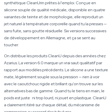
synthétique CleanUrin prêtes à l'emploi. Conçue en
silicone souple de qualité médicale, disponible en quatre
variantes de teinte et de morphologie, elle reproduit un
jet naturel à température corporelle quand tu la presses —
sans fuite, sans goutte résiduelle. Six versions successives
de développement en Allemagne, et ça se sent au
toucher.
On distribue les produits CleanU depuis des années chez
Azarius. La version 6.0 marque un vrai saut qualitatif par
rapport aux modèles précédents. Le silicone a une texture
mate, légèrement souple sous la pression — rien à voir
avec le caoutchouc rigide et brillant qu'on trouve sur les
alternatives bas de gamme. Quand tu le tiens en main, le
poids est juste : ni trop lourd, ni jouet en plastique. CleanU
a clairement itéré sur chaque détail, du mécanisme de
compression au raccord des tubulures.