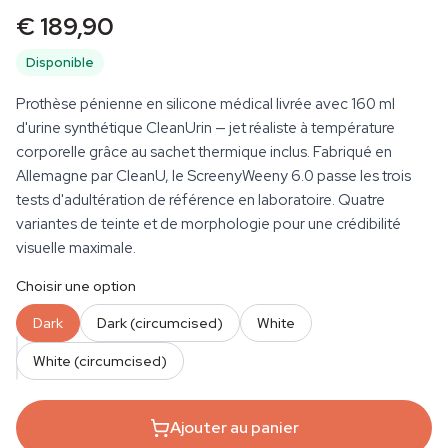
€ 189,90
Disponible
Prothèse pénienne en silicone médical livrée avec 160 ml
d'urine synthétique CleanUrin — jet réaliste à température
corporelle grâce au sachet thermique inclus. Fabriqué en
Allemagne par CleanU, le ScreenyWeeny 6.0 passe les trois
tests d'adultération de référence en laboratoire. Quatre
variantes de teinte et de morphologie pour une crédibilité
visuelle maximale.
Choisir une option
Dark
Dark (circumcised)
White
QUANTITÉ
White (circumcised)
Ajouter au panier