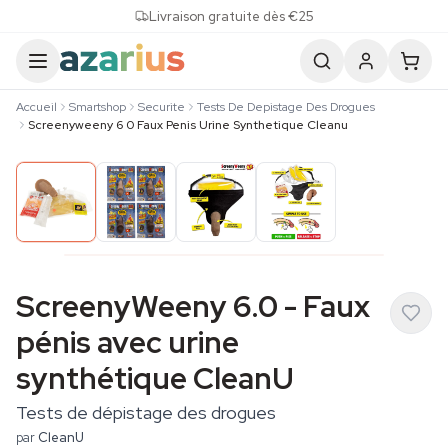
Skip to content
Livraison gratuite dès €25
Accueil
Smartshop
Securite
Tests De Depistage Des Drogues
Screenyweeny 6 0 Faux Penis Urine Synthetique Cleanu
ScreenyWeeny 6.0 - Faux
pénis avec urine
synthétique CleanU
Tests de dépistage des drogues
par
CleanU