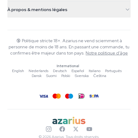
Infos livraison
support@azarius.com
Smokeshop
À propos & mentions légales
+31(0)204897914
Politique de retour
Smartshop
À propos d'Azarius
Garantie qualité
Herbshop
Wiki
Nous contacter
Growshop
Blog
🔞
Politique stricte 18+. Azarius ne vend sciemment à
FAQ
personne de moins de 18 ans. En passant une commande, tu
Musique
Politique de confidentialité
confirmes être majeur dans ton pays.
Notre politique d'âge
Rédacteurs
International
Normes éditoriales
English
·
Nederlands
·
Deutsch
·
Español
·
Italiano
·
Português
·
Dansk
·
Suomi
·
Polski
·
Svenska
·
Čeština
Outils & Calculateurs
Promotions
Plan du site
© 2026 Azarius. Tous droits réservés.