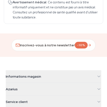
Avertissement médical.
Ce contenu est fourni à titre
informatif uniquement et ne constitue pas un avis médical.
Consultez un professionnel de santé qualifié avant d'utiliser
toute substance.
Inscrivez-vous à notre newsletter
-10%
Informations magasin
Azarius
Azarius
Galvaniweg 11
5482 TN Schijndel
Graines de cannabis
Service client
Nederland
Champignons magiques