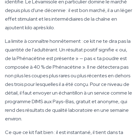
identifie. Le Lévamisole en particulier domine le marché
depuis plus d'une décennie : il est bon marché, il a un léger
effet stimulant et les intermédiaires de la chaîne en
ajoutent kilo après kilo.
La limite à connaître honnêtement : ce kit ne te dira pas la
quantité
de l'adultérant. Un résultat positif signifie « oui,
de la Phénacétine est présente » — pas « ta poudre est
composée à 40 % de Phénacétine ». Il ne détectera pas
non plus les coupes plus rares ou plus récentes en dehors
des trois pour lesquelles il a été conçu. Pour ce niveau de
détail, il faut envoyer un échantillon à un service comme le
programme DIMS aux Pays-Bas, gratuit et anonyme, qui
rend des résultats de qualité laboratoire en une semaine
environ.
Ce que ce kit fait bien : il est instantané, il tient dans ta