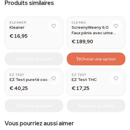
Produits similaires
With spray
KLEANER
CLEANU
Kleaner
ScreenyWeeny 6.0 -
Faux pénis avec urine
€ 16,95
synthétique CleanU
€ 189,90
Ajouter au panier
Choisir une option
5
5
EZ TEST
EZ TEST
EZ Test pureté cocaïne
EZ Test THC
€ 40,25
€ 17,25
Ajouter au panier
Ajouter au panier
Vous pourriez aussi aimer
5
5