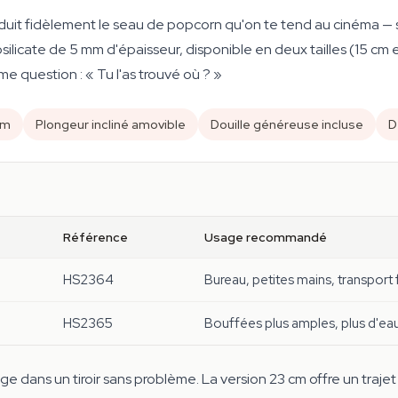
it fidèlement le seau de popcorn qu'on te tend au cinéma — sauf
ilicate de 5 mm d'épaisseur, disponible en deux tailles (15 cm et
 question : « Tu l'as trouvé où ? »
 cm
Plongeur incliné amovible
Douille généreuse incluse
D
Référence
Usage recommandé
HS2364
Bureau, petites mains, transport 
HS2365
Bouffées plus amples, plus d'ea
ge dans un tiroir sans problème. La version 23 cm offre un traje