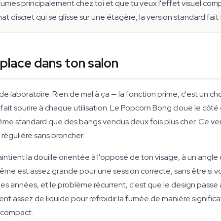
 fumes principalement chez toi et que tu veux l'effet visuel co
 discret qui se glisse sur une étagère, la version standard fait tr
place dans ton salon
 laboratoire. Rien de mal à ça — la fonction prime, c'est un cho
fait sourire à chaque utilisation. Le Popcorn Bong cloue le côté d
 même standard que des bangs vendus deux fois plus cher. Ce ver
 régulière sans broncher.
maintient la douille orientée à l'opposé de ton visage, à un ang
-même est assez grande pour une session correcte, sans être si v
es années, et le problème récurrent, c'est que le design passe av
nt assez de liquide pour refroidir la fumée de manière significa
i compact.