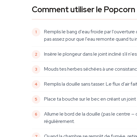
Comment utiliser le Popcorn
Remplis le bang d'eau froide par l'ouverture
pas assez pour que l'eau remonte quand tu i
Insère le plongeur dans le joint incliné s'il n'
Mouds tes herbes séchées à une consistance m
Remplis la douille sans tasser. Le flux d'air f
Place ta bouche sur le bec en créant un joint
Allume le bord de la douille (pas le centre —
régulièrement.
Quand la chambre se remplit de fumée, retire 