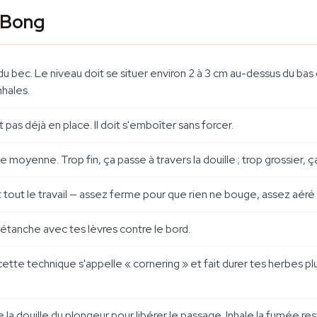
 Bong
 du bec. Le niveau doit se situer environ 2 à 3 cm au-dessus du ba
nhales.
est pas déjà en place. Il doit s'emboîter sans forcer.
oyenne. Trop fin, ça passe à travers la douille ; trop grossier, ç
ait tout le travail — assez ferme pour que rien ne bouge, assez aéré p
 étanche avec tes lèvres contre le bord.
 cette technique s'appelle « cornering » et fait durer tes herbes 
la douille du plongeur pour libérer le passage. Inhale la fumée res