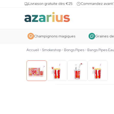
Skip to content
Livraison gratuite dès €25
Commandez avant 10
Champignons magiques
Graines de
Accueil
Smokeshop
Bongs Pipes
Bangs Pipes Ea