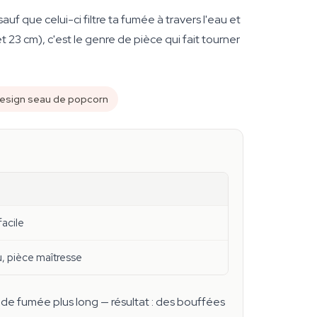
 que celui-ci filtre ta fumée à travers l'eau et
 23 cm), c'est le genre de pièce qui fait tourner
esign seau de popcorn
facile
u, pièce maîtresse
t de fumée plus long — résultat : des bouffées