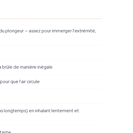
s du plongeur — assez pour immerger l'extrémité,
a brûle de manière inégale.
our que l'air circule.
plus longtemps) en inhalant lentement et
tante.