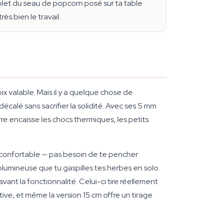
mplet du seau de popcorn posé sur ta table
ès bien le travail.
ix valable. Mais il y a quelque chose de
écalé sans sacrifier la solidité. Avec ses 5 mm
re encaisse les chocs thermiques, les petits
le confortable — pas besoin de te pencher
olumineuse que tu gaspilles tes herbes en solo.
ant la fonctionnalité. Celui-ci tire réellement
tive, et même la version 15 cm offre un tirage