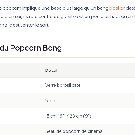
de popcorn implique une base plus large qu'un bang
beaker
clas
ble en soi, mais le centre de gravité est un peu plus haut qu'un tu
é, c'est tenter le sort.
s du Popcorn Bong
Détail
Verre borosilicate
5 mm
15 cm (6") / 23 cm (9")
Seau de popcorn de cinéma