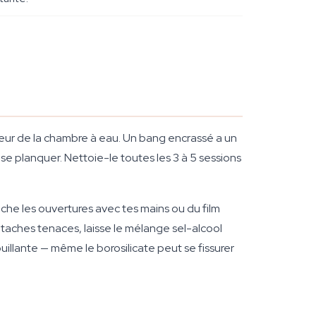
érieur de la chambre à eau. Un bang encrassé a un
se planquer. Nettoie-le toutes les 3 à 5 sessions
uche les ouvertures avec tes mains ou du film
aches tenaces, laisse le mélange sel-alcool
illante — même le borosilicate peut se fissurer