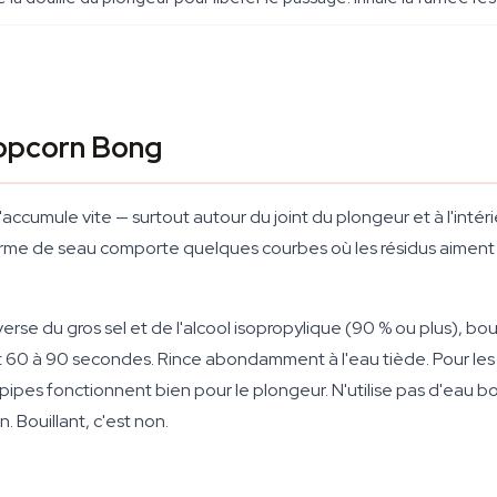
Popcorn Bong
 s'accumule vite — surtout autour du joint du plongeur et à l'int
 forme de seau comporte quelques courbes où les résidus aiment 
verse du gros sel et de l'alcool isopropylique (90 % ou plus), bo
60 à 90 secondes. Rince abondamment à l'eau tiède. Pour les t
pes fonctionnent bien pour le plongeur. N'utilise pas d'eau bou
. Bouillant, c'est non.