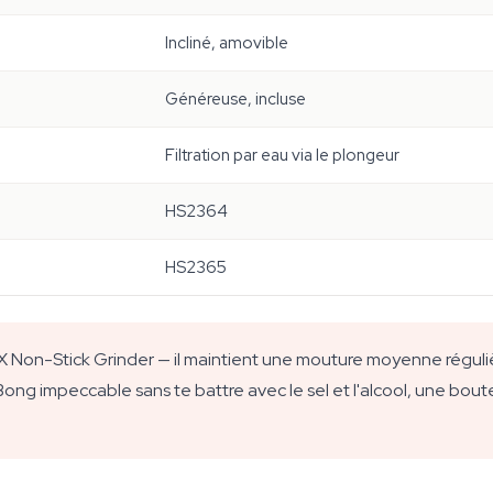
Incliné, amovible
Généreuse, incluse
Filtration par eau via le plongeur
HS2364
HS2365
LX Non-Stick Grinder — il maintient une mouture moyenne réguli
 Bong impeccable sans te battre avec le sel et l'alcool, une bout