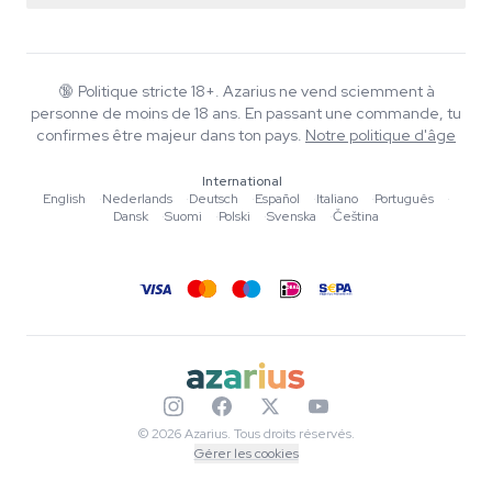
Smartshop
À propos d'Azarius
Garantie qualité
Herbshop
Wiki
Nous contacter
Growshop
Blog
🔞
Politique stricte 18+. Azarius ne vend sciemment à
FAQ
personne de moins de 18 ans. En passant une commande, tu
Musique
Politique de confidentialité
confirmes être majeur dans ton pays.
Notre politique d'âge
Rédacteurs
International
Normes éditoriales
English
·
Nederlands
·
Deutsch
·
Español
·
Italiano
·
Português
·
Dansk
·
Suomi
·
Polski
·
Svenska
·
Čeština
Outils & Calculateurs
Promotions
Plan du site
© 2026 Azarius. Tous droits réservés.
Gérer les cookies