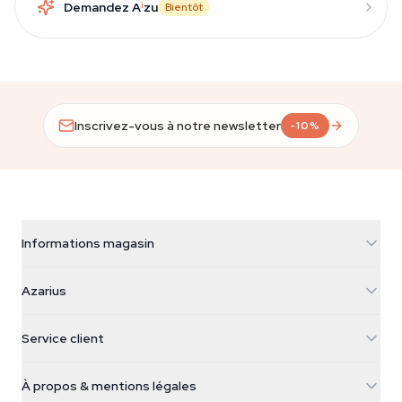
Demandez A
i
zu
Bientôt
Inscrivez-vous à notre newsletter
-10%
Informations magasin
Azarius
Azarius
Galvaniweg 11
5482 TN Schijndel
Graines de cannabis
Service client
Nederland
Champignons magiques
Infos livraison
support@azarius.com
Smokeshop
À propos & mentions légales
+31(0)204897914
Politique de retour