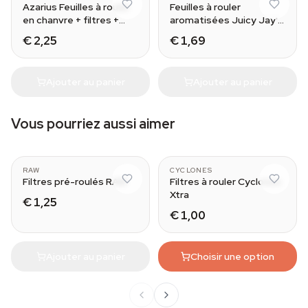
Azarius Feuilles à rouler
Feuilles à rouler
en chanvre + filtres +
aromatisées Juicy Jay's
plateau
King Size
€ 2,25
€ 1,69
Ajouter au panier
Ajouter au panier
Vous pourriez aussi aimer
Wide
RAW
CYCLONES
Filtres pré-roulés RAW
Filtres à rouler Cyclones
Xtra
€ 1,25
€ 1,00
Ajouter au panier
Choisir une option